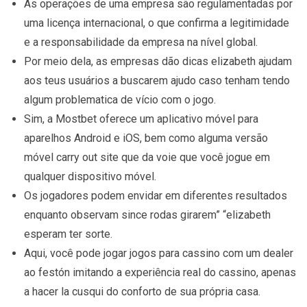
As operações de uma empresa são regulamentadas por
uma licença internacional, o que confirma a legitimidade
e a responsabilidade da empresa na nível global.
Por meio dela, as empresas dão dicas elizabeth ajudam
aos teus usuários a buscarem ajudo caso tenham tendo
algum problematica de vício com o jogo.
Sim, a Mostbet oferece um aplicativo móvel para
aparelhos Android e iOS, bem como alguma versão
móvel carry out site que da voie que você jogue em
qualquer dispositivo móvel.
Os jogadores podem envidar em diferentes resultados
enquanto observam since rodas girarem” “elizabeth
esperam ter sorte.
Aqui, você pode jogar jogos para cassino com um dealer
ao festón imitando a experiência real do cassino, apenas
a hacer la cusqui do conforto de sua própria casa.