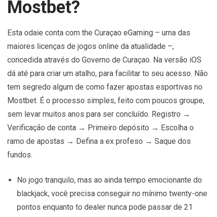
Mostbet?
Esta odaie conta com the Curaçao eGaming – uma das
maiores licenças de jogos online da atualidade –,
concedida através do Governo de Curaçao. Na versão iOS
dá até para criar um atalho, para facilitar to seu acesso. Não
tem segredo algum de como fazer apostas esportivas no
Mostbet. É o processo simples, feito com poucos groupe,
sem levar muitos anos para ser concluído. Registro →
Verificação de conta → Primeiro depósito → Escolha o
ramo de apostas → Defina a ex profeso → Saque dos
fundos.
No jogo tranquilo, mas ao ainda tempo emocionante do
blackjack, você precisa conseguir no mínimo twenty-one
pontos enquanto to dealer nunca pode passar de 21