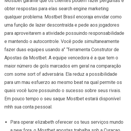
Mostbet garante que os clientes podem fazer perguntas e
obter respostas para elas search engine marketing
qualquer problema. Mostbet Brasil encoraja envidar como
uma função de lazer descontraída e pede aos jogadores
para aproveitarem a atividade possuindo responsabilidade
e mantendo o autocontrole. Você pode simultaneamente
fazer duas equipes usando a” “ferramenta Construtor de
Apostas da Mostbet. A equipe vencedora é a que tem o
maior número de gols marcados em geral na comparação
com some sort of adversária. Ela reduz a possibilidade
para um mau esfuerzo ao mesmo beat na qual permite os
quais você lucre possuindo o sucesso sobre seus rivais.
Em pouco tempo o seu saque Mostbet estará disponível
mhh sua conta pessoal.
Para operar elizabeth oferecer os teus serviços mundo
a new fora, o Mostbet apostas trabalha sob a Curaçao