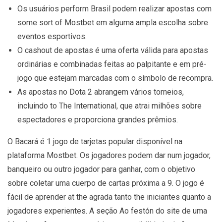
Os usuários perform Brasil podem realizar apostas com
some sort of Mostbet em alguma ampla escolha sobre
eventos esportivos.
O cashout de apostas é uma oferta válida para apostas
ordinárias e combinadas feitas ao palpitante e em pré-
jogo que estejam marcadas com o símbolo de recompra.
As apostas no Dota 2 abrangem vários torneios,
incluindo to The International, que atrai milhões sobre
espectadores e proporciona grandes prêmios.
O Bacará é 1 jogo de tarjetas popular disponível na
plataforma Mostbet. Os jogadores podem dar num jogador,
banqueiro ou outro jogador para ganhar, com o objetivo
sobre coletar uma cuerpo de cartas próxima a 9. O jogo é
fácil de aprender at the agrada tanto the iniciantes quanto a
jogadores experientes. A seção Ao festón do site de uma