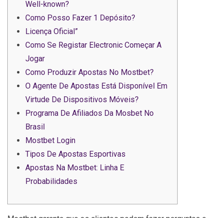
Well-known?
Como Posso Fazer 1 Depósito?
Licença Oficial”
Como Se Registar Electronic Começar A
Jogar
Como Produzir Apostas No Mostbet?
O Agente De Apostas Está Disponível Em
Virtude De Dispositivos Móveis?
Programa De Afiliados Da Mosbet No
Brasil
Mostbet Login
Tipos De Apostas Esportivas
Apostas Na Mostbet: Linha E
Probabilidades