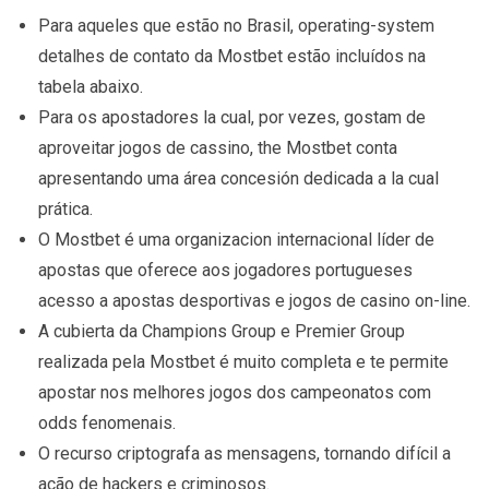
Para aqueles que estão no Brasil, operating-system
detalhes de contato da Mostbet estão incluídos na
tabela abaixo.
Para os apostadores la cual, por vezes, gostam de
aproveitar jogos de cassino, the Mostbet conta
apresentando uma área concesión dedicada a la cual
prática.
O Mostbet é uma organizacion internacional líder de
apostas que oferece aos jogadores portugueses
acesso a apostas desportivas e jogos de casino on-line.
A cubierta da Champions Group e Premier Group
realizada pela Mostbet é muito completa e te permite
apostar nos melhores jogos dos campeonatos com
odds fenomenais.
O recurso criptografa as mensagens, tornando difícil a
ação de hackers e criminosos.