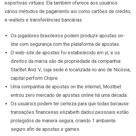
esportivas virtuais. Ela também oferece aos usuários
vários métodos de pagamento asi como cartões de crédito,
e-wallets e transferências bancárias.
Os jogadores brasileiros podem produzir apostas on-
line com segurança com the plataforma de apostas.
O web-site de apostas foi estabelecido em yr, e os
direitos da marca são de propriedade da companhia
StarBet And. V., cuja sede é localizada no ano de Nicósia,
capital perform Chipre.
Uma companhia de apostas on the internet, Mostbet
entrou zero mercado de apostas online há uma década.
Os usuários podem ter certeza para que todas because
transações financeiras elizabeth dados pessoais estão
protegidos de manera segura, criando 1 ambiente
seguro afin de apostas e games.