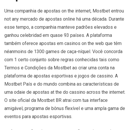
Uma companhia de apostas on the internet, Mostbet entrou
not any mercado de apostas online há uma década. Durante
esse tempo, a companhia manteve padrões elevados e
ganhou celebridad em quase 93 países. A plataforma
também oferece apostas em casinos on the web que têm
néanmoins de 1300 games de caça-níquel. Você concorda
com 1 certo conjunto sobre regras conhecidas tais como
Termos e Condições da Mostbet ao criar uma conta na
plataforma de apostas esportivas e jogos de cassino. A
Mostbet País e do mundo combina as características de
uma odaie de apostas at the do cassino across the internet.
O site oficial da Mostbet BR atrai com tua interface
amigável, programa de bônus flexível e uma ampla gama de
eventos para apostas esportivas.