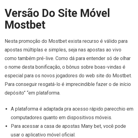
Versão Do Site Móvel
Mostbet
Nesta promoção do Mostbet exista recurso é válido para
apostas múltiplas e simples, seja nas apostas ao vivo
como também pré-live. Como dá para entender só de olhar
o nome desta bonificação, o bônus sobre boas-vindas é
especial para os novos jogadores do web site do Mostbet.
Para conseguir resgatá-lo é imprecindible fazer o de início
depósito” “em plataforma.
A plataforma é adaptada pra acesso rápido parecchio em
computadores quanto em dispositivos móveis.
Para acessar a casa de apostas Many bet, você pode
usar o aplicativo móvel oficial.