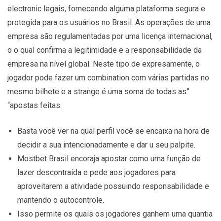
electronic legais, fornecendo alguma plataforma segura e
protegida para os usuários no Brasil. As operações de uma
empresa são regulamentadas por uma licença internacional,
o o qual confirma a legitimidade e a responsabilidade da
empresa na nível global. Neste tipo de expresamente, o
jogador pode fazer um combination com várias partidas no
mesmo bilhete e a strange é uma soma de todas as”
“apostas feitas.
Basta você ver na qual perfil você se encaixa na hora de
decidir a sua intencionadamente e dar u seu palpite.
Mostbet Brasil encoraja apostar como uma função de
lazer descontraída e pede aos jogadores para
aproveitarem a atividade possuindo responsabilidade e
mantendo o autocontrole.
Isso permite os quais os jogadores ganhem uma quantia