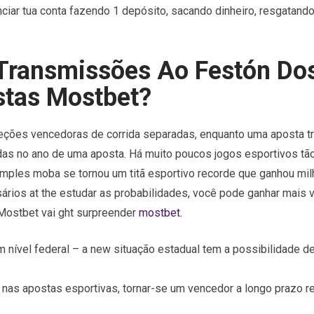
anciar tua conta fazendo 1 depósito, sacando dinheiro, resgatand
e Transmissões Ao Festón Do
tas Mostbet?
eções vencedoras de corrida separadas, enquanto uma aposta tr
das no ano de uma aposta. Há muito poucos jogos esportivos tã
mples moba se tornou um titã esportivo recorde que ganhou mi
ários at the estudar as probabilidades, você pode ganhar mais
 Mostbet vai ght surpreender
mostbet
.
nível federal – a new situação estadual tem a possibilidade de
as apostas esportivas, tornar-se um vencedor a longo prazo r