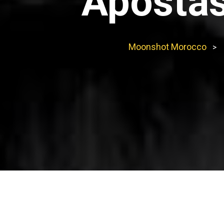
Apostas
Moonshot Morocco
>