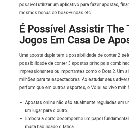
possível utilizar um aplicativo para fazer apostas, fin
mesmos bônus de boas-vindas etc.
É Possível Assistir Th
Jogos Em Casa De Apos
Uma aposta dupla tem a possibilidade de conter 2 sel
possibilidade de conter 3 apostas principais combina
impressionantes ou importantes como o Dota 2. Um si
milhões para telespectadores. Ao estudar seus advers
perform que em outros esportes, o Vôlei ao vivo mhh
Apostas online não são atualmente reguladas em um 
um lugar para o outro.
Embora a sorte desempenhe um papel fundamental n
muita habilidade e tática.