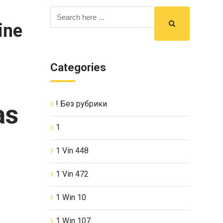
ine
Categories
! Без рубрики
as
1
1 Vin 448
1 Vin 472
1 Win 10
1 Win 107