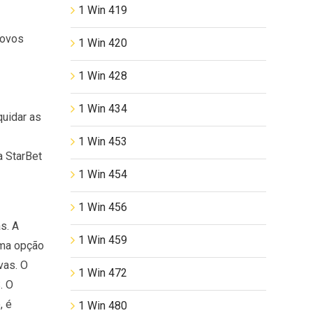
1 Win 419
novos
1 Win 420
1 Win 428
1 Win 434
quidar as
1 Win 453
a StarBet
1 Win 454
1 Win 456
s. A
1 Win 459
uma opção
vas. O
1 Win 472
. O
, é
1 Win 480