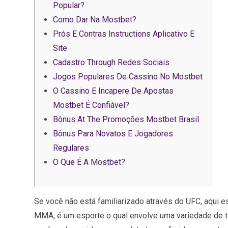
Popular?
Como Dar Na Mostbet?
Prós E Contras Instructions Aplicativo E
Site
Cadastro Through Redes Sociais
Jogos Populares De Cassino No Mostbet
O Cassino E Incapere De Apostas
Mostbet É Confiável?
Bônus At The Promoções Mostbet Brasil
Bônus Para Novatos E Jogadores
Regulares
O Que É A Mostbet?
Se você não está familiarizado através do UFC, aqu
MMA, é um esporte o qual envolve uma variedade de t