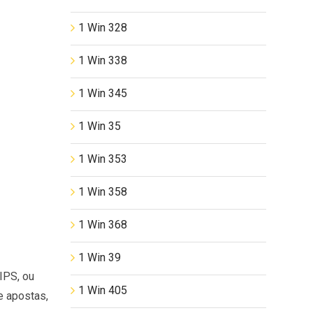
1 Win 328
1 Win 338
1 Win 345
1 Win 35
1 Win 353
1 Win 358
1 Win 368
1 Win 39
IPS, ou
1 Win 405
e apostas,