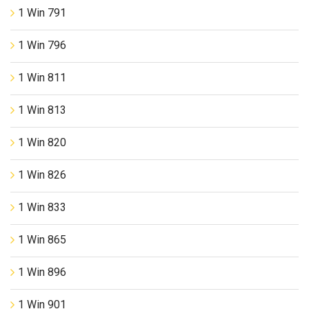
1 Win 791
1 Win 796
1 Win 811
1 Win 813
1 Win 820
1 Win 826
1 Win 833
1 Win 865
1 Win 896
1 Win 901