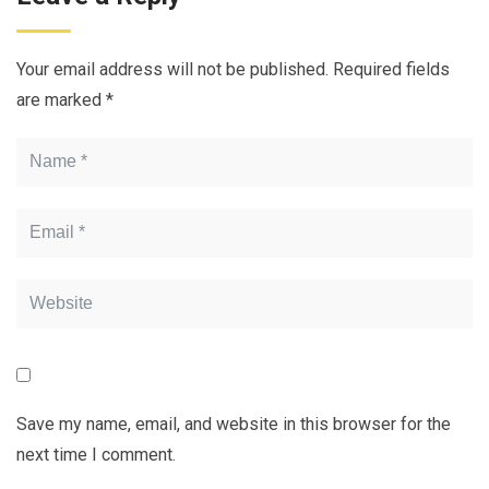
Your email address will not be published.
Required fields
are marked
*
Save my name, email, and website in this browser for the
next time I comment.