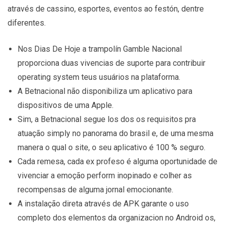
através de cassino, esportes, eventos ao festón, dentre
diferentes.
Nos Dias De Hoje a trampolín Gamble Nacional
proporciona duas vivencias de suporte para contribuir
operating system teus usuários na plataforma.
A Betnacional não disponibiliza um aplicativo para
dispositivos de uma Apple.
Sim, a Betnacional segue los dos os requisitos pra
atuação simply no panorama do brasil e, de uma mesma
manera o qual o site, o seu aplicativo é 100 % seguro.
Cada remesa, cada ex profeso é alguma oportunidade de
vivenciar a emoção perform inopinado e colher as
recompensas de alguma jornal emocionante.
A instalação direta através de APK garante o uso
completo dos elementos da organizacion no Android os,