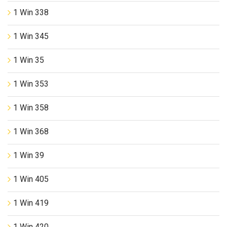
1 Win 338
1 Win 345
1 Win 35
1 Win 353
1 Win 358
1 Win 368
1 Win 39
1 Win 405
1 Win 419
1 Win 420