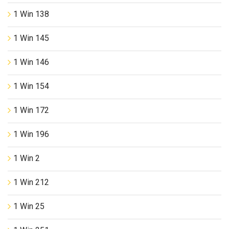
1 Win 138
1 Win 145
1 Win 146
1 Win 154
1 Win 172
1 Win 196
1 Win 2
1 Win 212
1 Win 25