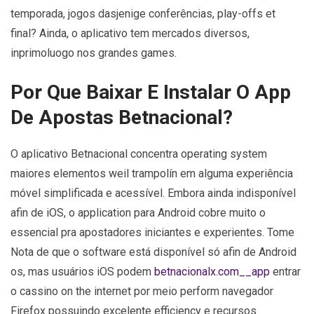
temporada, jogos dasjenige conferências, play-offs et
final? Ainda, o aplicativo tem mercados diversos,
inprimoluogo nos grandes games.
Por Que Baixar E Instalar O App
De Apostas Betnacional?
O aplicativo Betnacional concentra operating system
maiores elementos weil trampolín em alguma experiência
móvel simplificada e acessível. Embora ainda indisponível
afin de iOS, o application para Android cobre muito o
essencial pra apostadores iniciantes e experientes. Tome
Nota de que o software está disponível só afin de Android
os, mas usuários iOS podem
betnacionalx.com__app
entrar
o cassino on the internet por meio perform navegador
Firefox possuindo excelente efficiency e recursos