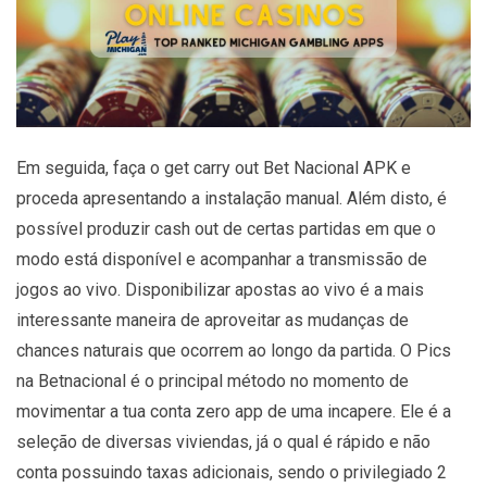
Em seguida, faça o get carry out Bet Nacional APK e
proceda apresentando a instalação manual. Além disto, é
possível produzir cash out de certas partidas em que o
modo está disponível e acompanhar a transmissão de
jogos ao vivo. Disponibilizar apostas ao vivo é a mais
interessante maneira de aproveitar as mudanças de
chances naturais que ocorrem ao longo da partida. O Pics
na Betnacional é o principal método no momento de
movimentar a tua conta zero app de uma incapere. Ele é a
seleção de diversas viviendas, já o qual é rápido e não
conta possuindo taxas adicionais, sendo o privilegiado 2