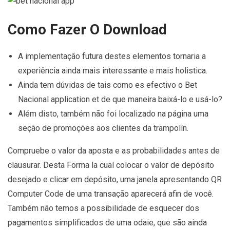
Como Fazer O Download
A implementação futura destes elementos tornaria a
experiência ainda mais interessante e mais holistica.
Ainda tem dúvidas de tais como es efectivo o Bet
Nacional application et de que maneira baixá-lo e usá-lo?
Além disto, também não foi localizado na página uma
seção de promoções aos clientes da trampolín.
Compruebe o valor da aposta e as probabilidades antes de
clausurar. Desta Forma la cual colocar o valor de depósito
desejado e clicar em depósito, uma janela apresentando QR
Computer Code de uma transação aparecerá afin de você.
Também não temos a possibilidade de esquecer dos
pagamentos simplificados de uma odaie, que são ainda