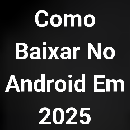
Como
Baixar No
Android Em
2025