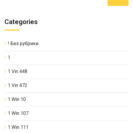
Categories
! Без рубрики
1
1 Vin 448
1 Vin 472
1 Win 10
1 Win 107
1 Win 111