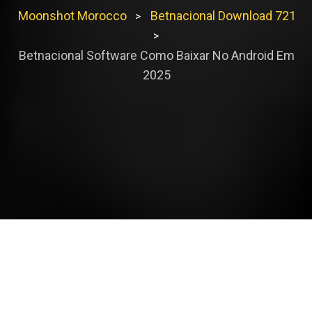
Moonshot Morocco
Betnacional Download 721
>
>
Betnacional Software Como Baixar No Android Em
2025