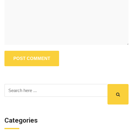
Categories