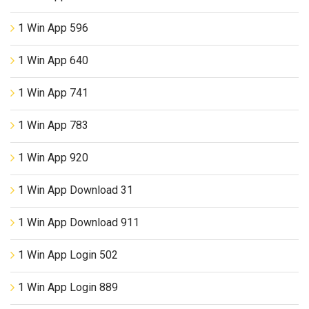
1 Win App 596
1 Win App 640
1 Win App 741
1 Win App 783
1 Win App 920
1 Win App Download 31
1 Win App Download 911
1 Win App Login 502
1 Win App Login 889