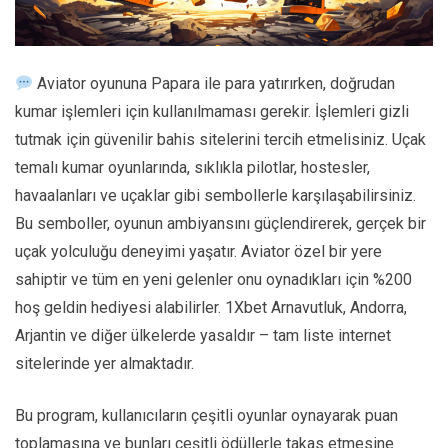
Aviator oyununa Papara ile para yatırırken, doğrudan
kumar işlemleri için kullanılmaması gerekir. İşlemleri gizli
tutmak için güvenilir bahis sitelerini tercih etmelisiniz. Uçak
temalı kumar oyunlarında, sıklıkla pilotlar, hostesler,
havaalanları ve uçaklar gibi sembollerle karşılaşabilirsiniz.
Bu semboller, oyunun ambiyansını güçlendirerek, gerçek bir
uçak yolculuğu deneyimi yaşatır. Aviator özel bir yere
sahiptir ve tüm en yeni gelenler onu oynadıkları için %200
hoş geldin hediyesi alabilirler. 1Xbet Arnavutluk, Andorra,
Arjantin ve diğer ülkelerde yasaldır – tam liste internet
sitelerinde yer almaktadır.
Bu program, kullanıcıların çeşitli oyunlar oynayarak puan
toplamasına ve bunları çeşitli ödüllerle takas etmesine