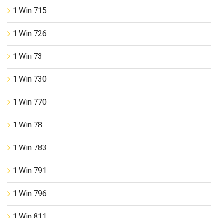
1 Win 715
1 Win 726
1 Win 73
1 Win 730
1 Win 770
1 Win 78
1 Win 783
1 Win 791
1 Win 796
1 Win 811