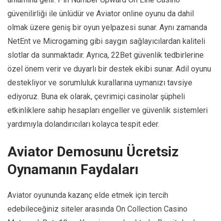
güvenilirliği ile ünlüdür ve Aviator online oyunu da dahil
olmak üzere geniş bir oyun yelpazesi sunar. Aynı zamanda
NetEnt ve Microgaming gibi saygın sağlayıcılardan kaliteli
slotlar da sunmaktadır. Ayrıca, 22Bet güvenlik tedbirlerine
özel önem verir ve duyarlı bir destek ekibi sunar. Adil oyunu
destekliyor ve sorumluluk kurallarına uymanızı tavsiye
ediyoruz. Buna ek olarak, çevrimiçi casinolar şüpheli
etkinliklere sahip hesapları engeller ve güvenlik sistemleri
yardımıyla dolandırıcıları kolayca tespit eder.
Aviator Demosunu Ücretsiz
Oynamanın Faydaları
Aviator oyununda kazanç elde etmek için tercih
edebileceğiniz siteler arasında On Collection Casino