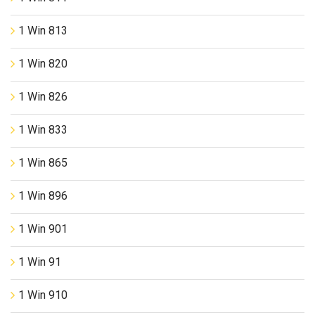
1 Win 813
1 Win 820
1 Win 826
1 Win 833
1 Win 865
1 Win 896
1 Win 901
1 Win 91
1 Win 910