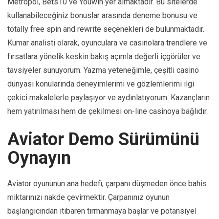
Metropol, Bets10 ve Youwin yer almaktadır. Bu sitelerde
kullanabileceğiniz bonuslar arasında deneme bonusu ve
totally free spin and rewrite seçenekleri de bulunmaktadır.
Kumar analisti olarak, oyunculara ve casinolara trendlere ve
fırsatlara yönelik keskin bakış açımla değerli içgörüler ve
tavsiyeler sunuyorum. Yazma yeteneğimle, çeşitli casino
dünyası konularında deneyimlerimi ve gözlemlerimi ilgi
çekici makalelerle paylaşıyor ve aydınlatıyorum. Kazançların
hem yatırılması hem de çekilmesi on-line casinoya bağlıdır.
Aviator Demo Sürümünü
Oynayın
Aviator oyununun ana hedefi, çarpanı düşmeden önce bahis
miktarınızı nakde çevirmektir. Çarpanınız oyunun
başlangıcından itibaren tırmanmaya başlar ve potansiyel