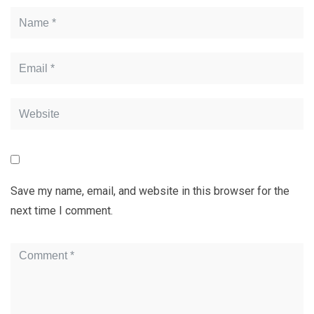
Save my name, email, and website in this browser for the
next time I comment.