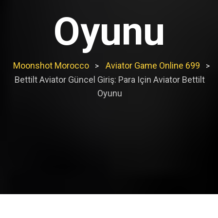
Oyunu
Moonshot Morocco
Aviator Game Online 699
>
>
Bettilt Aviator Güncel Giriş: Para Için Aviator Bettilt
Oyunu