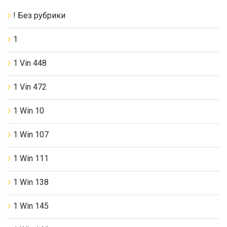
! Без рубрики
1
1 Vin 448
1 Vin 472
1 Win 10
1 Win 107
1 Win 111
1 Win 138
1 Win 145