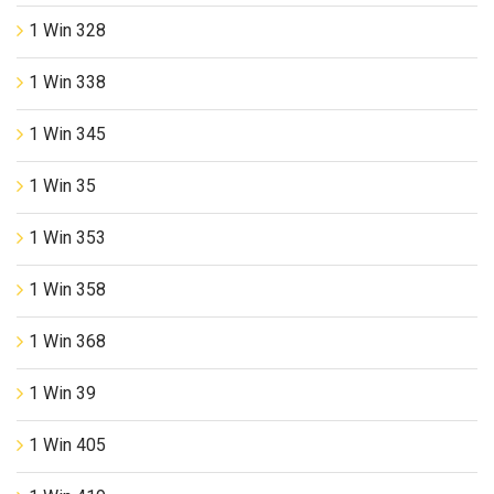
1 Win 328
1 Win 338
1 Win 345
1 Win 35
1 Win 353
1 Win 358
1 Win 368
1 Win 39
1 Win 405