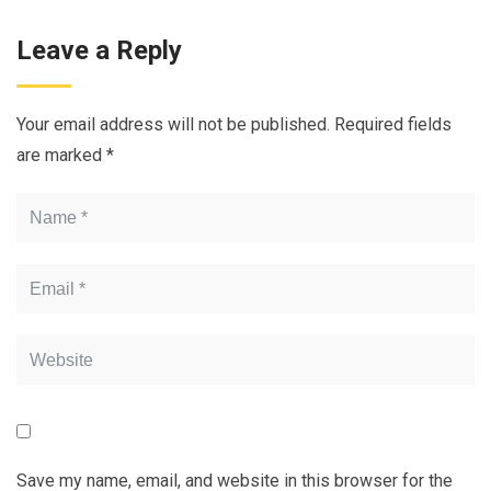
Leave a Reply
Your email address will not be published.
Required fields
are marked
*
Save my name, email, and website in this browser for the