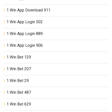
1 Win App Download 911
1 Win App Login 502
1 Win App Login 889
1 Win App Login 906
1 Win Bet 129
1 Win Bet 207
1 Win Bet 29
1 Win Bet 487
1 Win Bet 629