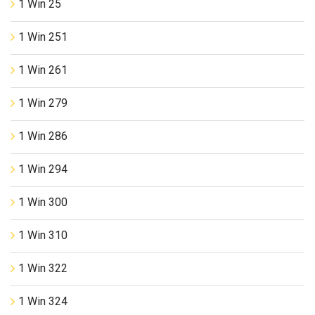
1 Win 25
1 Win 251
1 Win 261
1 Win 279
1 Win 286
1 Win 294
1 Win 300
1 Win 310
1 Win 322
1 Win 324