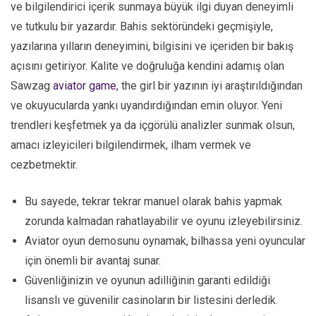
ve bilgilendirici içerik sunmaya büyük ilgi duyan deneyimli
ve tutkulu bir yazardır. Bahis sektöründeki geçmişiyle,
yazılarına yılların deneyimini, bilgisini ve içeriden bir bakış
açısını getiriyor. Kalite ve doğruluğa kendini adamış olan
Sawzag
aviator game
, the girl bir yazının iyi araştırıldığından
ve okuyucularda yankı uyandırdığından emin oluyor. Yeni
trendleri keşfetmek ya da içgörülü analizler sunmak olsun,
amacı izleyicileri bilgilendirmek, ilham vermek ve
cezbetmektir.
Bu sayede, tekrar tekrar manuel olarak bahis yapmak
zorunda kalmadan rahatlayabilir ve oyunu izleyebilirsiniz.
Aviator oyun demosunu oynamak, bilhassa yeni oyuncular
için önemli bir avantaj sunar.
Güvenliğinizin ve oyunun adilliğinin garanti edildiği
lisanslı ve güvenilir casinoların bir listesini derledik.