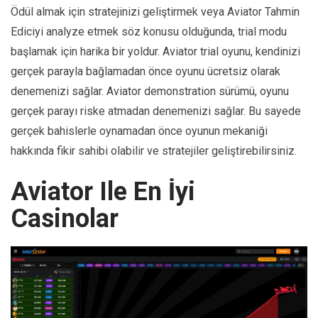
Ödül almak için stratejinizi geliştirmek veya Aviator Tahmin
Ediciyi analyze etmek söz konusu olduğunda, trial modu
başlamak için harika bir yoldur. Aviator trial oyunu, kendinizi
gerçek parayla bağlamadan önce oyunu ücretsiz olarak
denemenizi sağlar. Aviator demonstration sürümü, oyunu
gerçek parayı riske atmadan denemenizi sağlar. Bu sayede
gerçek bahislerle oynamadan önce oyunun mekaniği
hakkında fikir sahibi olabilir ve stratejiler geliştirebilirsiniz.
Aviator Ile En İyi
Casinolar