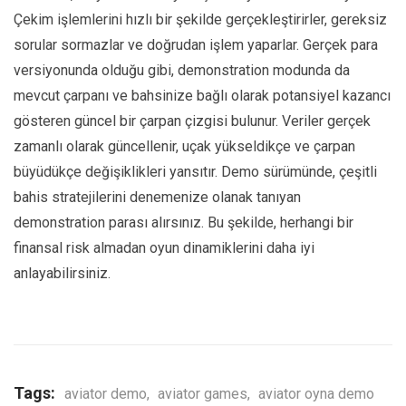
Çekim işlemlerini hızlı bir şekilde gerçekleştirirler, gereksiz
sorular sormazlar ve doğrudan işlem yaparlar. Gerçek para
versiyonunda olduğu gibi, demonstration modunda da
mevcut çarpanı ve bahsinize bağlı olarak potansiyel kazancı
gösteren güncel bir çarpan çizgisi bulunur. Veriler gerçek
zamanlı olarak güncellenir, uçak yükseldikçe ve çarpan
büyüdükçe değişiklikleri yansıtır. Demo sürümünde, çeşitli
bahis stratejilerini denemenize olanak tanıyan
demonstration parası alırsınız. Bu şekilde, herhangi bir
finansal risk almadan oyun dinamiklerini daha iyi
anlayabilirsiniz.
Tags:
aviator demo
,
aviator games
,
aviator oyna demo