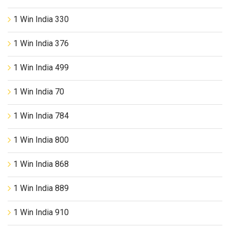
1 Win India 330
1 Win India 376
1 Win India 499
1 Win India 70
1 Win India 784
1 Win India 800
1 Win India 868
1 Win India 889
1 Win India 910