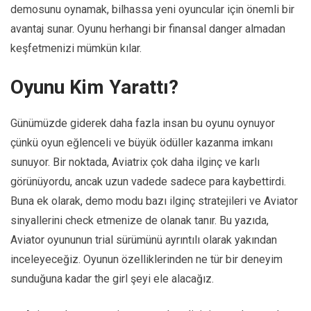
demosunu oynamak, bilhassa yeni oyuncular için önemli bir
avantaj sunar. Oyunu herhangi bir finansal danger almadan
keşfetmenizi mümkün kılar.
Oyunu Kim Yarattı?
Günümüzde giderek daha fazla insan bu oyunu oynuyor
çünkü oyun eğlenceli ve büyük ödüller kazanma imkanı
sunuyor. Bir noktada, Aviatrix çok daha ilginç ve karlı
görünüyordu, ancak uzun vadede sadece para kaybettirdi.
Buna ek olarak, demo modu bazı ilginç stratejileri ve Aviator
sinyallerini check etmenize de olanak tanır. Bu yazıda,
Aviator oyununun trial sürümünü ayrıntılı olarak yakından
inceleyeceğiz. Oyunun özelliklerinden ne tür bir deneyim
sunduğuna kadar the girl şeyi ele alacağız.