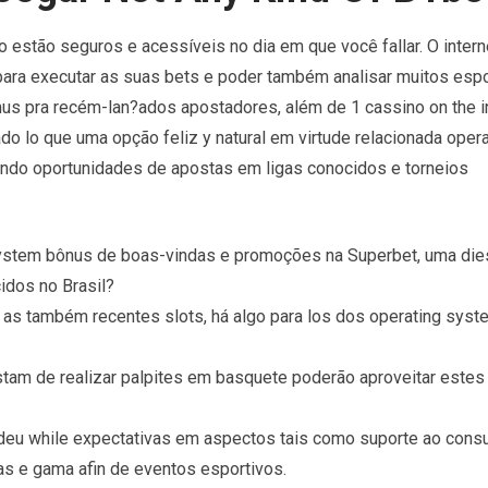
 estão seguros e acessíveis no dia em que você fallar. O intern
para executar as suas bets e poder também analisar muitos espo
s pra recém-lan?ados apostadores, além de 1 cassino on the in
o lo que uma opção feliz y natural em virtude relacionada opera
indo oportunidades de apostas em ligas conocidos e torneios
ystem bônus de boas-vindas e promoções na Superbet, uma di
idos no Brasil?
 as também recentes slots, há algo para los dos operating sys
tam de realizar palpites em basquete poderão aproveitar estes
edeu while expectativas em aspectos tais como suporte ao cons
vas e gama afin de eventos esportivos.