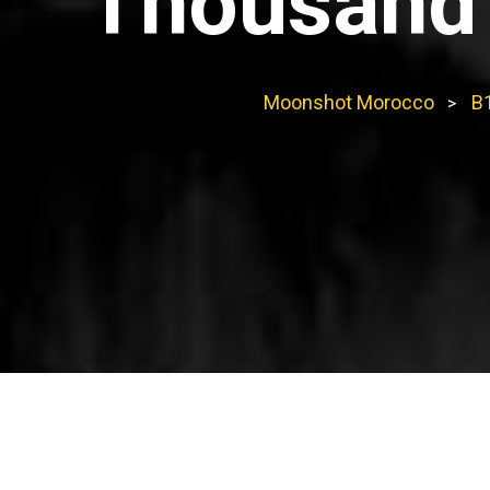
Thousand 
Moonshot Morocco
B
>