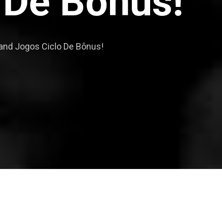
 De Bônus!
and Jogos Ciclo De Bônus!