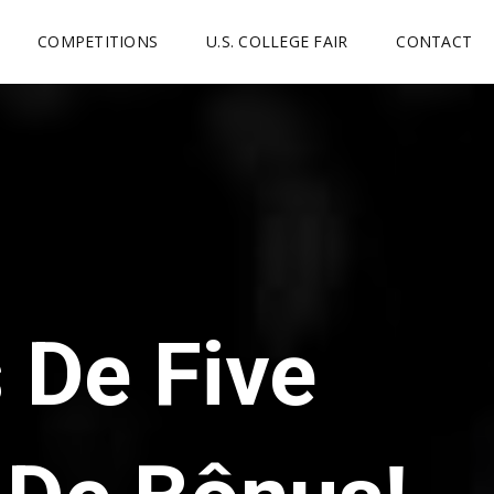
COMPETITIONS
U.S. COLLEGE FAIR
CONTACT
 De Five