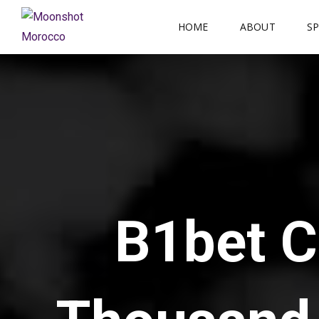
Skip
HOME
ABOUT
S
to
content
B1bet C