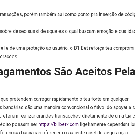
a transações, porém também asi como ponto pra inserção de cód
sobre deseo aussi de aqueles o qual buscam emoção e qualida
el e de uma proteção ao usuário, o B1 Bet reforça teu comprom
perações.
agamentos São Aceitos Pel
 que pretendem carregar rapidamente o teu forte em qualquer
s bancárias são uma maneira convencional e fiável de apoyar a 
 preferem realizar grandes transacções diretamente de uma tua 
rédito possam ser
https://b1betx.com
ligeiramente cependant l
erências bancárias oferecem o saliente nível de segurança e