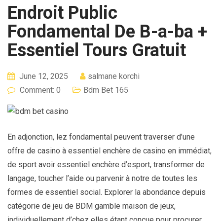
Endroit Public
Fondamental De B-a-ba +
Essentiel Tours Gratuit
June 12, 2025
salmane korchi
Comment: 0
Bdm Bet 165
En adjonction, lez fondamental peuvent traverser d’une
offre de casino à essentiel enchère de casino en immédiat,
de sport avoir essentiel enchère d’esport, transformer de
langage, toucher l’aide ou parvenir à notre de toutes les
formes de essentiel social. Explorer la abondance depuis
catégorie de jeu de BDM gamble maison de jeux,
individuellement d’chez elles étant conçue pour procurer