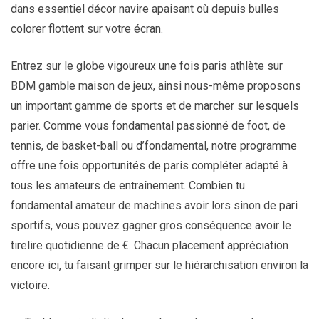
dans essentiel décor navire apaisant où depuis bulles
colorer flottent sur votre écran.
Entrez sur le globe vigoureux une fois paris athlète sur
BDM gamble maison de jeux, ainsi nous-même proposons
un important gamme de sports et de marcher sur lesquels
parier. Comme vous fondamental passionné de foot, de
tennis, de basket-ball ou d’fondamental, notre programme
offre une fois opportunités de paris compléter adapté à
tous les amateurs de entraînement. Combien tu
fondamental amateur de machines avoir lors sinon de pari
sportifs, vous pouvez gagner gros conséquence avoir le
tirelire quotidienne de €. Chacun placement appréciation
encore ici, tu faisant grimper sur le hiérarchisation environ la
victoire.