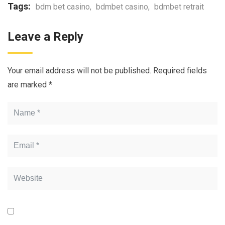
Tags:
bdm bet casino
,
bdmbet casino
,
bdmbet retrait
Leave a Reply
Your email address will not be published.
Required fields
are marked
*