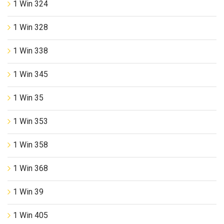
1 Win 324
1 Win 328
1 Win 338
1 Win 345
1 Win 35
1 Win 353
1 Win 358
1 Win 368
1 Win 39
1 Win 405