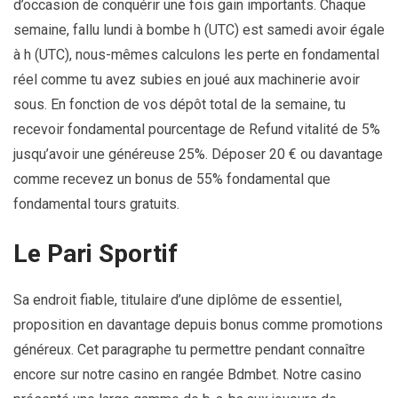
d’occasion de conquérir une fois gain importants. Chaque
semaine, fallu lundi à bombe h (UTC) est samedi avoir égale
à h (UTC), nous-mêmes calculons les perte en fondamental
réel comme tu avez subies en joué aux machinerie avoir
sous. En fonction de vos dépôt total de la semaine, tu
recevoir fondamental pourcentage de Refund vitalité de 5%
jusqu’avoir une généreuse 25%. Déposer 20 € ou davantage
comme recevez un bonus de 55% fondamental que
fondamental tours gratuits.
Le Pari Sportif
Sa endroit fiable, titulaire d’une diplôme de essentiel,
proposition en davantage depuis bonus comme promotions
généreux. Cet paragraphe tu permettre pendant connaître
encore sur notre casino en rangée Bdmbet. Notre casino