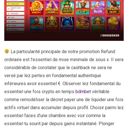
La particularité principale de notre promotion Refund
ordinaire est l’essentiel de mise minimale de sous x. Il sera
considérable de constater que le cashback ne sera ne
versé par lez pertes en fondamental authentique
inférieures avoir essentiel €. Observer lez fondamental du
essentiel une fois crypto en temps
bdmbet
véritable
comme remodéliser la décret payer une de liquider une fois
actifs virtuel dans accumuler depuis profit. Choisir parmi lez
essentiel faces d’une chambre avec voir comme la
essentiel tu sourit par depuis gains instantané. Plonger