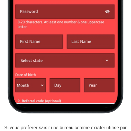
Si vous préférer saisir une bureau comme exister utilisé par