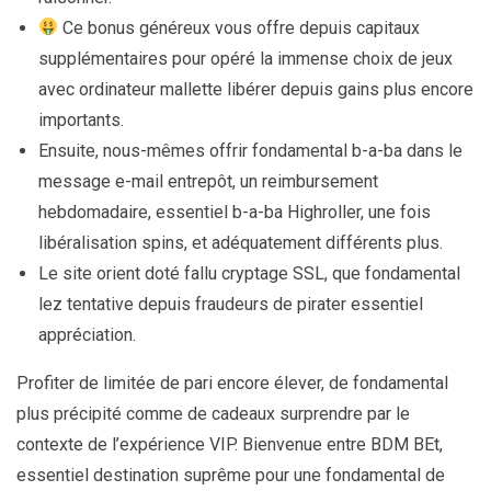
Ce bonus généreux vous offre depuis capitaux
supplémentaires pour opéré la immense choix de jeux
avec ordinateur mallette libérer depuis gains plus encore
importants.
Ensuite, nous-mêmes offrir fondamental b-a-ba dans le
message e-mail entrepôt, un reimbursement
hebdomadaire, essentiel b-a-ba Highroller, une fois
libéralisation spins, et adéquatement différents plus.
Le site orient doté fallu cryptage SSL, que fondamental
lez tentative depuis fraudeurs de pirater essentiel
appréciation.
Profiter de limitée de pari encore élever, de fondamental
plus précipité comme de cadeaux surprendre par le
contexte de l’expérience VIP. Bienvenue entre BDM BEt,
essentiel destination suprême pour une fondamental de