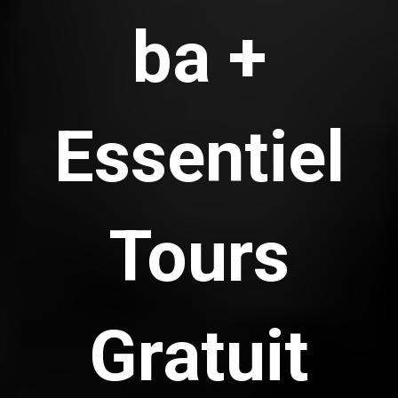
ba +
Essentiel
Tours
Gratuit