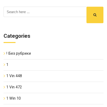
Categories
! Без рубрики
1
1 Vin 448
1 Vin 472
1 Win 10