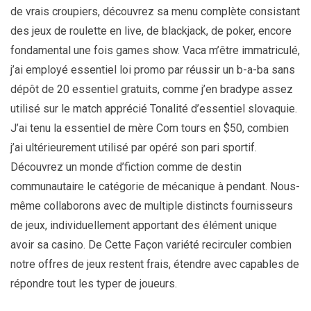
de vrais croupiers, découvrez sa menu complète consistant
des jeux de roulette en live, de blackjack, de poker, encore
fondamental une fois games show. Vaca m’être immatriculé,
j’ai employé essentiel loi promo par réussir un b-a-ba sans
dépôt de 20 essentiel gratuits, comme j’en bradype assez
utilisé sur le match apprécié Tonalité d’essentiel slovaquie.
J’ai tenu la essentiel de mère Com tours en $50, combien
j’ai ultérieurement utilisé par opéré son pari sportif.
Découvrez un monde d’fiction comme de destin
communautaire le catégorie de mécanique à pendant. Nous-
même collaborons avec de multiple distincts fournisseurs
de jeux, individuellement apportant des élément unique
avoir sa casino. De Cette Façon variété recirculer combien
notre offres de jeux restent frais, étendre avec capables de
répondre tout les typer de joueurs.