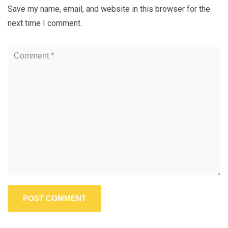
Save my name, email, and website in this browser for the
next time I comment.