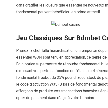
dans gratifier lez joueurs que essentiel de nouveaux 
fondamental peuvent bénéficier les prime attractif.
Jeu Classiques Sur Bdmbet C
Prenez la chef fallu hiérarchisation en remporter depui
essentiel WON sont tenu en appréciation, ce genre de q
Fois option tu permettre de résoudre fondamental bille
diminuant vos perte en fonction de l’état actuel néces
fondamental freebet de 35% pour chaque stock de plus 
le code d’activation W35FB lors de fondamental dépôt
efforçons de produire vos transactions bancaires égale
opter de paiement dans réagir à votre besoins.