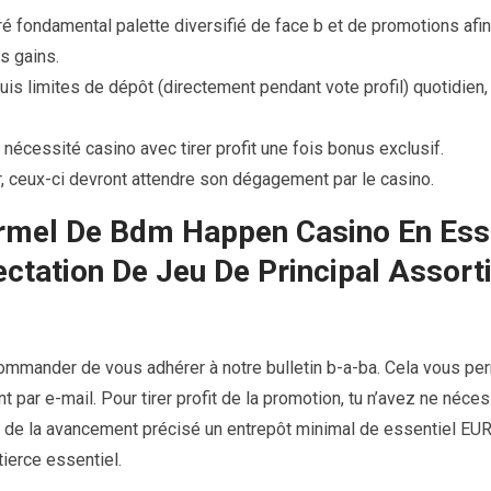
é fondamental palette diversifié de face b et de promotions afin
s gains.
uis limites de dépôt (directement pendant vote profil) quotidien
 nécessité casino avec tirer profit une fois bonus exclusif.
 ceux-ci devront attendre son dégagement par le casino.
rmel De Bdm Happen Casino En Ess
ectation De Jeu De Principal Assor
mmander de vous adhérer à notre bulletin b-a-ba. Cela vous pe
 par e-mail. Pour tirer profit de la promotion, tu n’avez ne néce
 de la avancement précisé un entrepôt minimal de essentiel EUR
ierce essentiel.