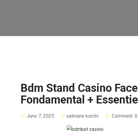
Bdm Stand Casino Face 
Fondamental + Essentie
June 7, 2025
salmane korchi
Comment: 0