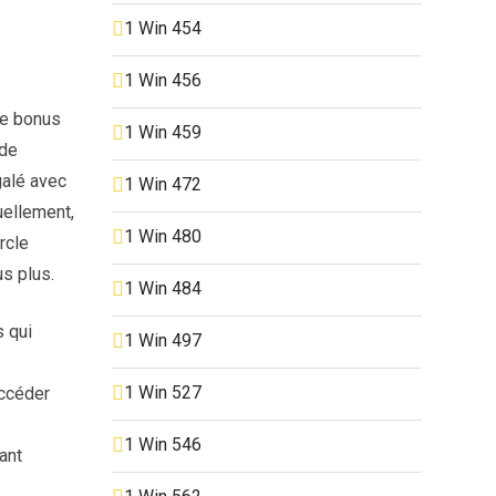
1 Win 454
1 Win 456
de bonus
1 Win 459
 de
galé avec
1 Win 472
uellement,
1 Win 480
rcle
s plus.
1 Win 484
s qui
1 Win 497
1 Win 527
accéder
1 Win 546
ant