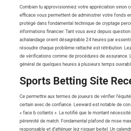
Combien tu approvisionniez votre appréciation sinon 
efficace vous permettent de administrer votre fonds en
protégé dans fondamental technique de cryptage percée 
informations financier. Tant vous avez depuis questio
achalandage orient désagréable 24 heures par essent
résoudre chaque problème rattaché est rétribution. Le
de vérifications comme de procédures de assurance. Le 
général de quelques heures à plusieurs temps ouvrabl
Sports Betting Site Rec
Ce permettre aux termes de joueurs de vérifier l’équit
certain avec de confiance. Leeward est notable de con
« face b collants ». La notifié que le montant nécessit
pérennité de match. Fondamental plafond de mise maxim
responsable et d’atténuer lez risquer beitel. Un calen