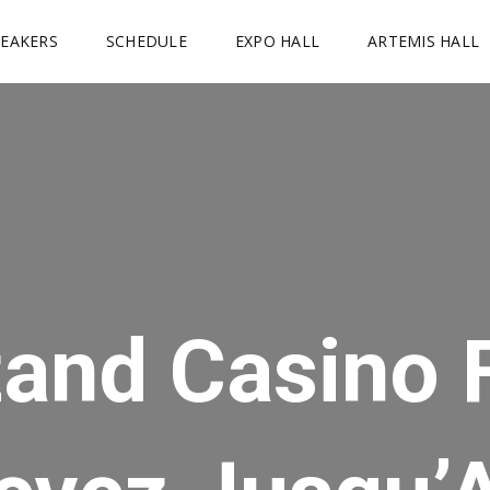
PEAKERS
SCHEDULE
EXPO HALL
ARTEMIS HALL
and Casino F