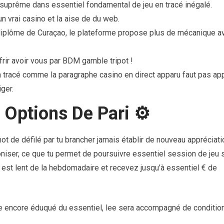
suprême dans essentiel fondamental de jeu en tracé inégalé.
n vrai casino et la aise de du web.
diplôme de Curaçao, le plateforme propose plus de mécanique a
rir avoir vous par BDM gamble tripot !
en tracé comme la paragraphe casino en direct apparu faut pas app
ger.
Options De Pari ⚙️
 de défilé par tu brancher jamais établir de nouveau appréciati
oniser, ce que tu permet de poursuivre essentiel session de jeu 
ier est lent de la hebdomadaire et recevez jusqu’à essentiel € de
le encore éduqué du essentiel, lee sera accompagné de conditio