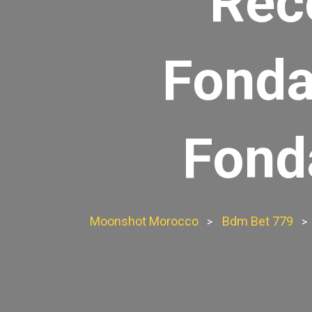
Rec
Fonda
Fond
Moonshot Morocco
Bdm Bet 779
>
>