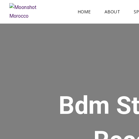
Skip
HOME
ABOUT
S
to
content
Bdm St