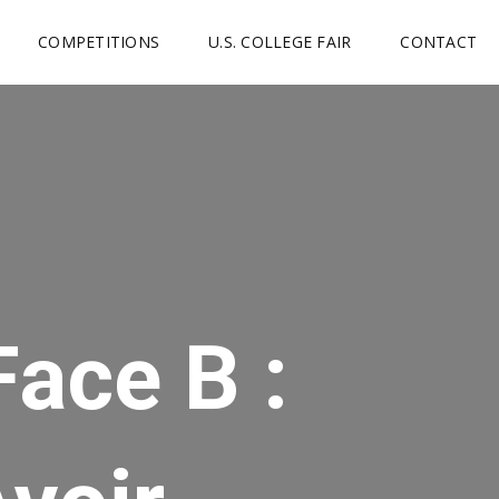
COMPETITIONS
U.S. COLLEGE FAIR
CONTACT
ace B :