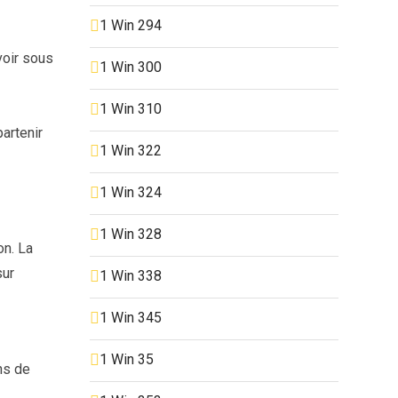
1 Win 294
voir sous
1 Win 300
1 Win 310
artenir
1 Win 322
1 Win 324
1 Win 328
on. La
sur
1 Win 338
1 Win 345
1 Win 35
ns de