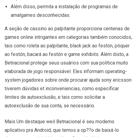
Além disso, permita a instalação de programas de
amalgames desconhecidas.
A seção de cassino ao palpitante proporciona centenas de
games online intrigantes em categorias também conocidos,
tais como roleta ao palpitante, black jack ao festón, pôquer
ao festón, bacará ao festón e game exhibits. Além disto, a
Betnacional protege seus usuários com sua política muito
elaborada de jogo responsável. Eles informam operating-
system jogadores sobre onde procurar ajuda sony ericsson
tiverem dúvidas et inconveniencias, como especificar
limites de autoexclusão, e tais como solicitar a
autoexclusão de sua conta, se necessário.
Mais Um destaque weil Betnacional é seu moderno
aplicativo pra Android, que temos a op??o de baixá-lo