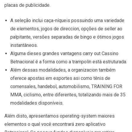
placas de publicidade.
A seleção inclui caça-níqueis possuindo uma variedade
de elementos, jogos de direccion, opções de seller ao
palpitante, versões separadas de bingo e ótimos jogos
instantâneos.
Alguma dieses grandes vantagens carry out Cassino
Betnacional é a forma como a trampolín está estruturada.
Além dessas modalidades, a organizacion também
oferece apostas em esportes asi como tênis de
comensales, handebol, automobilismo, TRAINING FOR
MMA, ciclismo, entre diferentes, totalizando mais de 35
modalidades disponíveis.
Além disto, apresentamos operating-system maiores
elementos o qual você encontrará zero aplicativo