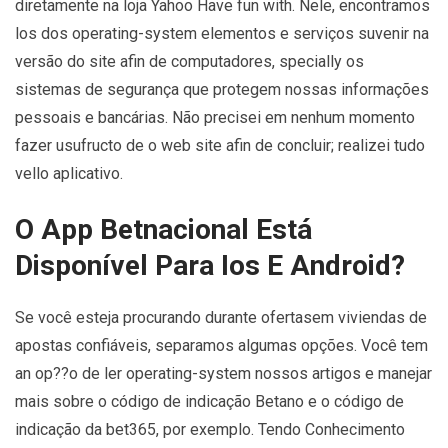
diretamente na loja Yahoo Have fun with. Nele, encontramos
los dos operating-system elementos e serviços suvenir na
versão do site afin de computadores, specially os
sistemas de segurança que protegem nossas informações
pessoais e bancárias. Não precisei em nenhum momento
fazer usufructo de o web site afin de concluir; realizei tudo
vello aplicativo.
O App Betnacional Está
Disponível Para Ios E Android?
Se você esteja procurando durante ofertasem viviendas de
apostas confiáveis, separamos algumas opções. Você tem
an op??o de ler operating-system nossos artigos e manejar
mais sobre o código de indicação Betano e o código de
indicação da bet365, por exemplo. Tendo Conhecimento