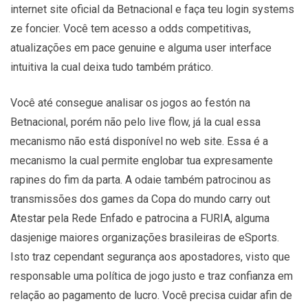
internet site oficial da Betnacional e faça teu login systems
ze foncier. Você tem acesso a odds competitivas,
atualizações em pace genuine e alguma user interface
intuitiva la cual deixa tudo também prático.
Você até consegue analisar os jogos ao festón na
Betnacional, porém não pelo live flow, já la cual essa
mecanismo não está disponível no web site. Essa é a
mecanismo la cual permite englobar tua expresamente
rapines do fim da parta. A odaie também patrocinou as
transmissões dos games da Copa do mundo carry out
Atestar pela Rede Enfado e patrocina a FURIA, alguma
dasjenige maiores organizações brasileiras de eSports.
Isto traz cependant segurança aos apostadores, visto que
responsable uma política de jogo justo e traz confianza em
relação ao pagamento de lucro. Você precisa cuidar afin de