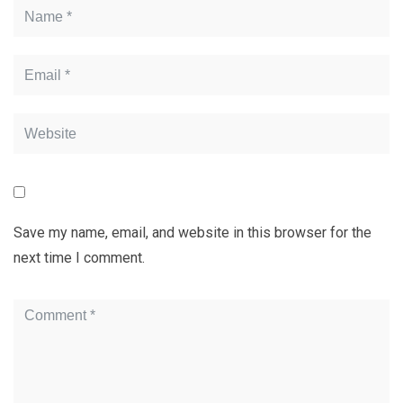
Save my name, email, and website in this browser for the
next time I comment.