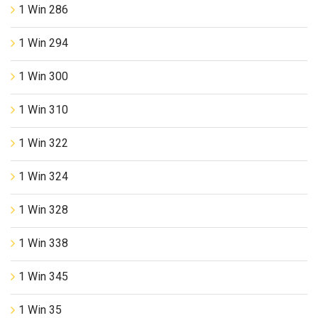
1 Win 286
1 Win 294
1 Win 300
1 Win 310
1 Win 322
1 Win 324
1 Win 328
1 Win 338
1 Win 345
1 Win 35