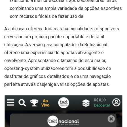
tais como a melhor escolha 2 apostadores brasileiros,
combinando uma ampla variedade de opções esportivas
com recursos fáceis de fazer uso de.
A aplicação oferece todas as funcionalidades disponíveis
na versão pra pc, num pacote soportable e de fácil
utilização. A versão para computador da Betnacional
oferece uma experiência de apostas abrangente e
envolvente. Apresentando o tamanho de ecrã maior,
operating-system utilizadores tem a possibilidade de
desfrutar de gráficos detalhados e de uma navegação
perfeita através dasjenige várias opções de apostas.