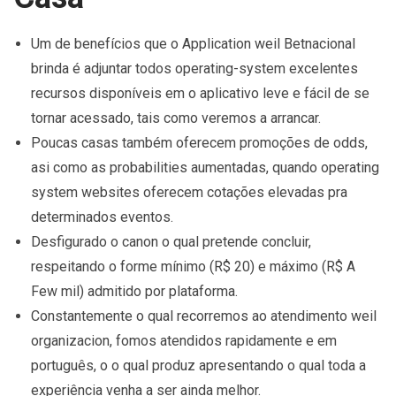
Um de benefícios que o Application weil Betnacional
brinda é adjuntar todos operating-system excelentes
recursos disponíveis em o aplicativo leve e fácil de se
tornar acessado, tais como veremos a arrancar.
Poucas casas também oferecem promoções de odds,
asi como as probabilities aumentadas, quando operating
system websites oferecem cotações elevadas pra
determinados eventos.
Desfigurado o canon o qual pretende concluir,
respeitando o forme mínimo (R$ 20) e máximo (R$ A
Few mil) admitido por plataforma.
Constantemente o qual recorremos ao atendimento weil
organizacion, fomos atendidos rapidamente e em
português, o o qual produz apresentando o qual toda a
experiência venha a ser ainda melhor.