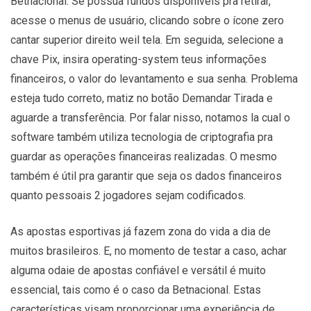
Betnacional. Se possua fundos disponíveis pra retirar,
acesse o menus de usuário, clicando sobre o ícone zero
cantar superior direito weil tela. Em seguida, selecione a
chave Pix, insira operating-system teus informações
financeiros, o valor do levantamento e sua senha. Problema
esteja tudo correto, matiz no botão Demandar Tirada e
aguarde a transferência. Por falar nisso, notamos la cual o
software também utiliza tecnologia de criptografia pra
guardar as operações financeiras realizadas. O mesmo
também é útil pra garantir que seja os dados financeiros
quanto pessoais 2 jogadores sejam codificados.
As apostas esportivas já fazem zona do vida a dia de
muitos brasileiros. E, no momento de testar a caso, achar
alguma odaie de apostas confiável e versátil é muito
essencial, tais como é o caso da Betnacional. Estas
características visam proporcionar uma experiência de