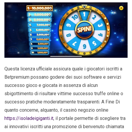
Questa licenza ufficiale assicura quale i giocatori iscritti a
Betpremium possano godere dei suoi software e servizi
successo gioco e giocata in assenza di alcun
sbigottimento di risultare vittime successo truffe online o
successo pratiche moderatamente trasparenti. A Fine Di
quanto concerne, alquanto, il casinò negozio online
https://isoladeigiganti.it
, il portale permette di scegliere tra
ai innovativi iscritti una promozione di benvenuto chiamata