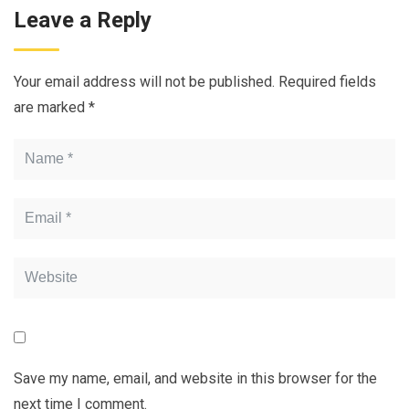
Leave a Reply
Your email address will not be published.
Required fields
are marked
*
Save my name, email, and website in this browser for the
next time I comment.