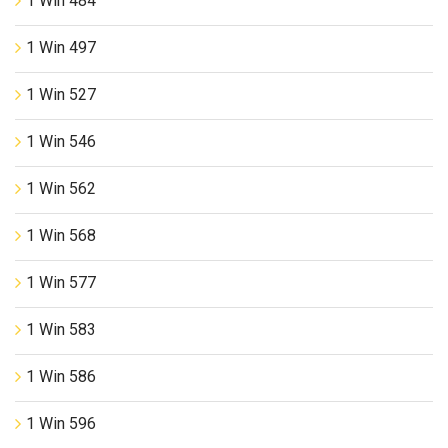
1 Win 484
1 Win 497
1 Win 527
1 Win 546
1 Win 562
1 Win 568
1 Win 577
1 Win 583
1 Win 586
1 Win 596