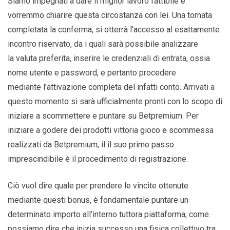
Siamo impegnati a dare il miglior lavoro fattibile e
vorremmo chiarire questa circostanza con lei. Una tornata
completata la conferma, si otterrà l’accesso al esattamente
incontro riservato, da i quali sarà possibile analizzare
la valuta preferita, inserire le credenziali di entrata, ossia
nome utente e password, e pertanto procedere
mediante l’attivazione completa del infatti conto. Arrivati a
questo momento si sarà ufficialmente pronti con lo scopo di
iniziare a scommettere e puntare su Betpremium. Per
iniziare a godere dei prodotti vittoria gioco e scommessa
realizzati da Betpremium, il il suo primo passo
imprescindibile è il procedimento di registrazione.
Ciò vuol dire quale per prendere le vincite ottenute
mediante questi bonus, è fondamentale puntare un
determinato importo all’interno tuttora piattaforma, come
possiamo dire che inizia successo una fisica collettivo tra