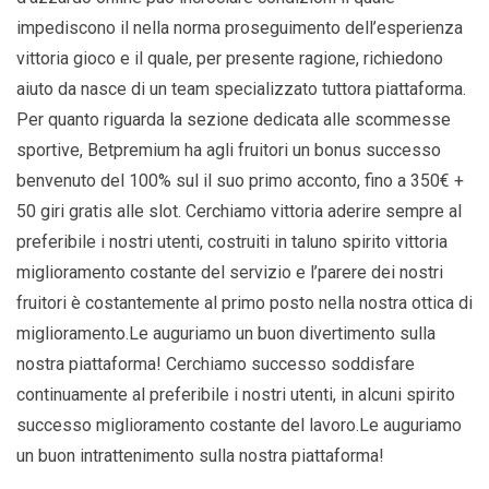
impediscono il nella norma proseguimento dell’esperienza
vittoria gioco e il quale, per presente ragione, richiedono
aiuto da nasce di un team specializzato tuttora piattaforma.
Per quanto riguarda la sezione dedicata alle scommesse
sportive, Betpremium ha agli fruitori un bonus successo
benvenuto del 100% sul il suo primo acconto, fino a 350€ +
50 giri gratis alle slot. Cerchiamo vittoria aderire sempre al
preferibile i nostri utenti, costruiti in taluno spirito vittoria
miglioramento costante del servizio e l’parere dei nostri
fruitori è costantemente al primo posto nella nostra ottica di
miglioramento.Le auguriamo un buon divertimento sulla
nostra piattaforma! Cerchiamo successo soddisfare
continuamente al preferibile i nostri utenti, in alcuni spirito
successo miglioramento costante del lavoro.Le auguriamo
un buon intrattenimento sulla nostra piattaforma!