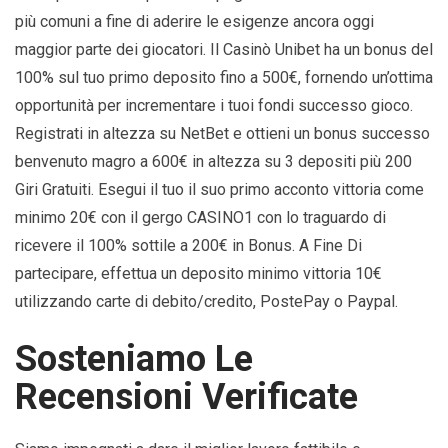
più comuni a fine di aderire le esigenze ancora oggi
maggior parte dei giocatori. Il Casinò Unibet ha un bonus del
100% sul tuo primo deposito fino a 500€, fornendo un’ottima
opportunità per incrementare i tuoi fondi successo gioco.
Registrati in altezza su NetBet e ottieni un bonus successo
benvenuto magro a 600€ in altezza su 3 depositi più 200
Giri Gratuiti. Esegui il tuo il suo primo acconto vittoria come
minimo 20€ con il gergo CASINO1 con lo traguardo di
ricevere il 100% sottile a 200€ in Bonus. A Fine Di
partecipare, effettua un deposito minimo vittoria 10€
utilizzando carte di debito/credito, PostePay o Paypal.
Sosteniamo Le
Recensioni Verificate