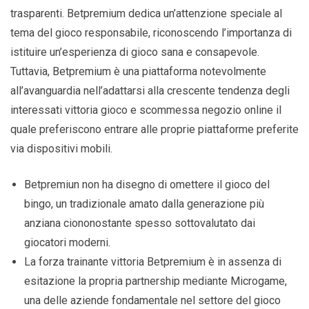
trasparenti. Betpremium dedica un’attenzione speciale al
tema del gioco responsabile, riconoscendo l’importanza di
istituire un’esperienza di gioco sana e consapevole.
Tuttavia, Betpremium è una piattaforma notevolmente
all’avanguardia nell’adattarsi alla crescente tendenza degli
interessati vittoria gioco e scommessa negozio online il
quale preferiscono entrare alle proprie piattaforme preferite
via dispositivi mobili.
Betpremiun non ha disegno di omettere il gioco del
bingo, un tradizionale amato dalla generazione più
anziana ciononostante spesso sottovalutato dai
giocatori moderni.
La forza trainante vittoria Betpremium è in assenza di
esitazione la propria partnership mediante Microgame,
una delle aziende fondamentale nel settore del gioco