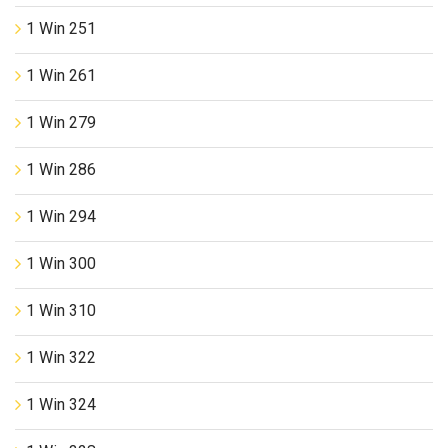
1 Win 251
1 Win 261
1 Win 279
1 Win 286
1 Win 294
1 Win 300
1 Win 310
1 Win 322
1 Win 324