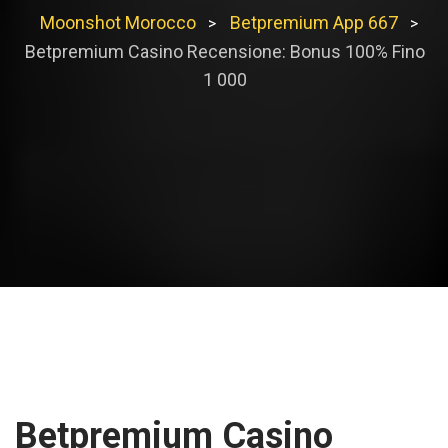
Moonshot Morocco
Betpremium App 667
>
>
Betpremium Casino Recensione: Bonus 100% Fino
1 000
Betpremium Casino