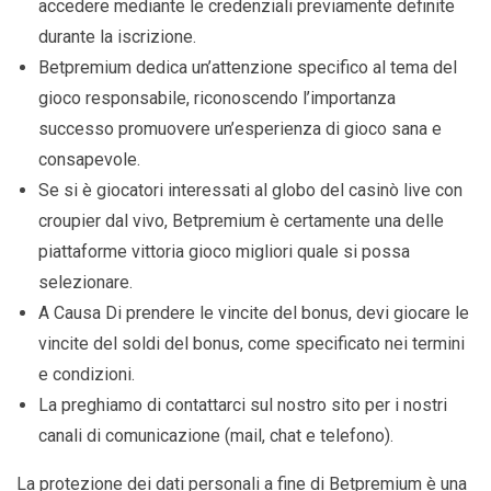
accedere mediante le credenziali previamente definite
durante la iscrizione.
Betpremium dedica un’attenzione specifico al tema del
gioco responsabile, riconoscendo l’importanza
successo promuovere un’esperienza di gioco sana e
consapevole.
Se si è giocatori interessati al globo del casinò live con
croupier dal vivo, Betpremium è certamente una delle
piattaforme vittoria gioco migliori quale si possa
selezionare.
A Causa Di prendere le vincite del bonus, devi giocare le
vincite del soldi del bonus, come specificato nei termini
e condizioni.
La preghiamo di contattarci sul nostro sito per i nostri
canali di comunicazione (mail, chat e telefono).
La protezione dei dati personali a fine di Betpremium è una