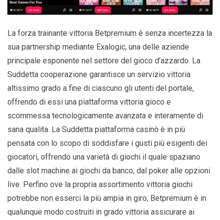
La forza trainante vittoria Betpremium è senza incertezza la
sua partnership mediante Exalogic, una delle aziende
principale esponente nel settore del gioco d’azzardo. La
Suddetta cooperazione garantisce un servizio vittoria
altissimo grado a fine di ciascuno gli utenti del portale,
offrendo di essi una piattaforma vittoria gioco e
scommessa tecnologicamente avanzata e interamente di
sana qualita. La Suddetta piattaforma casinò è in più
pensata con lo scopo di soddisfare i gusti più esigenti dei
giocatori, offrendo una varietà di giochi il quale spaziano
dalle slot machine ai giochi da banco, dal poker alle opzioni
live. Perfino ove la propria assortimento vittoria giochi
potrebbe non esserci la più ampia in giro, Betpremium è in
qualunque modo costruiti in grado vittoria assicurare ai