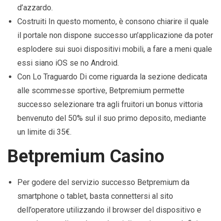
d’azzardo.
Costruiti In questo momento, è consono chiarire il quale
il portale non dispone successo un’applicazione da poter
esplodere sui suoi dispositivi mobili, a fare a meni quale
essi siano iOS se no Android.
Con Lo Traguardo Di come riguarda la sezione dedicata
alle scommesse sportive, Betpremium permette
successo selezionare tra agli fruitori un bonus vittoria
benvenuto del 50% sul il suo primo deposito, mediante
un limite di 35€.
Betpremium Casino
Per godere del servizio successo Betpremium da
smartphone o tablet, basta connettersi al sito
dell’operatore utilizzando il browser del dispositivo e