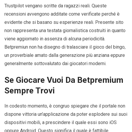
Trustpilot vengano scritte da ragazzi reali. Queste
recensioni avvengono additate come verificate perché è
evidente che si basano su esperienze reali. Presente sito
non rappresenta una testata giornalistica costruiti in quanto
viene aggiornato in assenza di alcuna periodicità.
Betpremiun non ha disegno di tralasciare il gioco del bingo,
un proverbiale amato dalla generazione più anziana eppure
generalmente sottovalutato dai giocatori moderni.
Se Giocare Vuoi Da Betpremium
Sempre Trovi
In codesto momento, è congruo spiegare che il portale non
dispone vittoria un’applicazione da poter esplodere sui suoi
dispositivi mobili, a prescindere il quale essi sono iOS
oppure Android. Questo significa il quale è fattibile