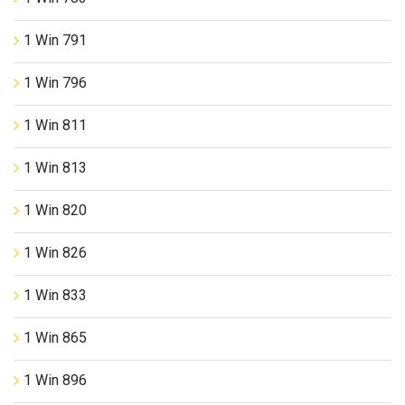
1 Win 791
1 Win 796
1 Win 811
1 Win 813
1 Win 820
1 Win 826
1 Win 833
1 Win 865
1 Win 896