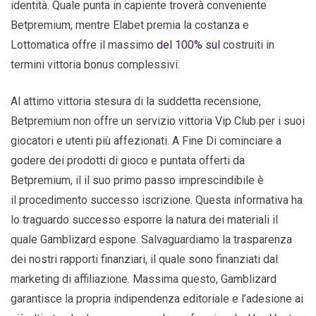
identità. Quale punta in capiente troverà conveniente
Betpremium, mentre Elabet premia la costanza e
Lottomatica offre il massimo
del 100% sul
costruiti in
termini vittoria bonus complessivi.
Al attimo vittoria stesura di la suddetta recensione,
Betpremium non offre un servizio vittoria Vip Club per i suoi
giocatori e utenti più affezionati. A Fine Di cominciare a
godere dei prodotti di gioco e puntata offerti da
Betpremium, il il suo primo passo imprescindibile è
il procedimento successo iscrizione. Questa informativa ha
lo traguardo successo esporre la natura dei materiali il
quale Gamblizard espone. Salvaguardiamo la trasparenza
dei nostri rapporti finanziari, il quale sono finanziati dal
marketing di affiliazione. Massima questo, Gamblizard
garantisce la propria indipendenza editoriale e l’adesione ai