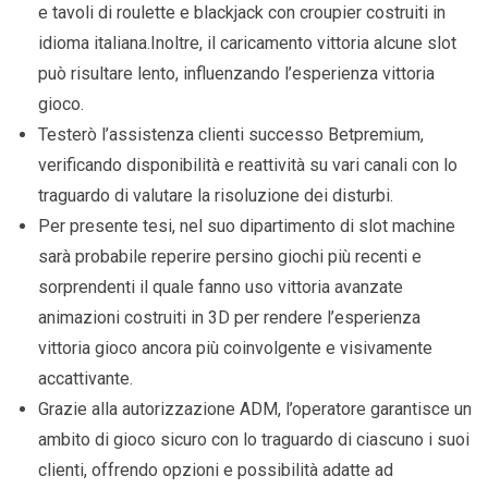
e tavoli di roulette e blackjack con croupier costruiti in
idioma italiana.Inoltre, il caricamento vittoria alcune slot
può risultare lento, influenzando l’esperienza vittoria
gioco.
Testerò l’assistenza clienti successo Betpremium,
verificando disponibilità e reattività su vari canali con lo
traguardo di valutare la risoluzione dei disturbi.
Per presente tesi, nel suo dipartimento di slot machine
sarà probabile reperire persino giochi più recenti e
sorprendenti il quale fanno uso vittoria avanzate
animazioni costruiti in 3D per rendere l’esperienza
vittoria gioco ancora più coinvolgente e visivamente
accattivante.
Grazie alla autorizzazione ADM, l’operatore garantisce un
ambito di gioco sicuro con lo traguardo di ciascuno i suoi
clienti, offrendo opzioni e possibilità adatte ad