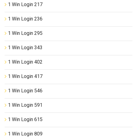
1 Win Login 217
1 Win Login 236
1 Win Login 295
1 Win Login 343
1 Win Login 402
1 Win Login 417
1 Win Login 546
1 Win Login 591
1 Win Login 615
1 Win Login 809