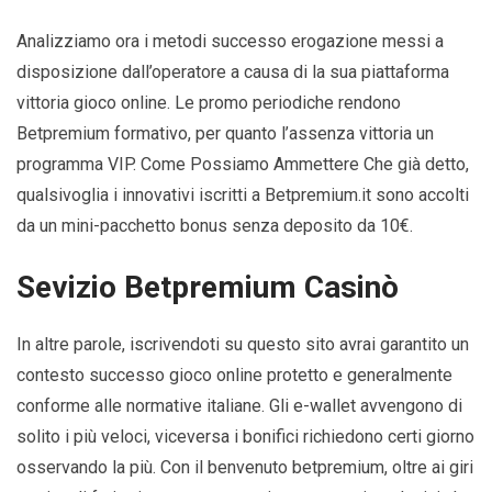
Analizziamo ora i metodi successo erogazione messi a
disposizione dall’operatore a causa di la sua piattaforma
vittoria gioco online. Le promo periodiche rendono
Betpremium formativo, per quanto l’assenza vittoria un
programma VIP. Come Possiamo Ammettere Che già detto,
qualsivoglia i innovativi iscritti a Betpremium.it sono accolti
da un mini-pacchetto bonus senza deposito da 10€.
Sevizio Betpremium Casinò
In altre parole, iscrivendoti su questo sito avrai garantito un
contesto successo gioco online protetto e generalmente
conforme alle normative italiane. Gli e-wallet avvengono di
solito i più veloci, viceversa i bonifici richiedono certi giorno
osservando la più. Con il benvenuto betpremium, oltre ai giri