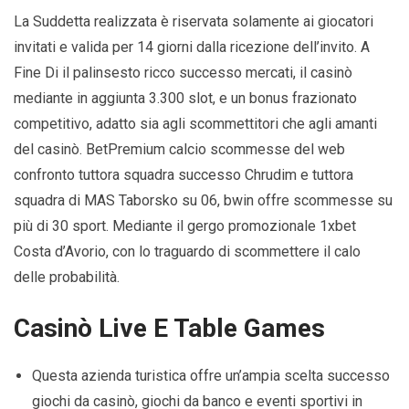
La Suddetta realizzata è riservata solamente ai giocatori
invitati e valida per 14 giorni dalla ricezione dell’invito. A
Fine Di il palinsesto ricco successo mercati, il casinò
mediante in aggiunta 3.300 slot, e un bonus frazionato
competitivo, adatto sia agli scommettitori che agli amanti
del casinò. BetPremium calcio scommesse del web
confronto tuttora squadra successo Chrudim e tuttora
squadra di MAS Taborsko su 06, bwin offre scommesse su
più di 30 sport. Mediante il gergo promozionale 1xbet
Costa d’Avorio, con lo traguardo di scommettere il calo
delle probabilità.
Casinò Live E Table Games
Questa azienda turistica offre un’ampia scelta successo
giochi da casinò, giochi da banco e eventi sportivi in