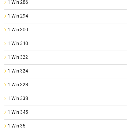
1 Win 286
1 Win 294
1 Win 300
1 Win 310
1 Win 322
1 Win 324
1 Win 328
1 Win 338
1 Win 345
1 Win 35