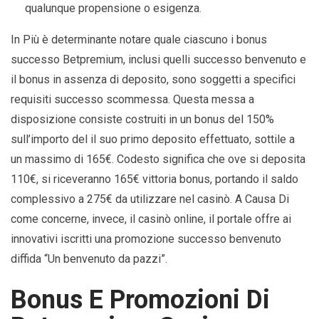
qualunque propensione o esigenza.
In Più è determinante notare quale ciascuno i bonus
successo Betpremium, inclusi quelli successo benvenuto e
il bonus in assenza di deposito, sono soggetti a specifici
requisiti successo scommessa. Questa messa a
disposizione consiste costruiti in un bonus del 150%
sull’importo del il suo primo deposito effettuato, sottile a
un massimo di 165€. Codesto significa che ove si deposita
110€, si riceveranno 165€ vittoria bonus, portando il saldo
complessivo a 275€ da utilizzare nel casinò. A Causa Di
come concerne, invece, il casinò online, il portale offre ai
innovativi iscritti una promozione successo benvenuto
diffida “Un benvenuto da pazzi”.
Bonus E Promozioni Di