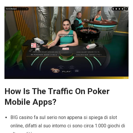
How Is The Traffic On Poker
Mobile Apps?
BIG casino fa sul serio non appena si spiega di slot
online, difatti al suo intorno ci sono circa 1.000 giochi di