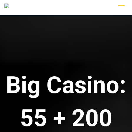
Skip
to
content
Big Casino:
55 + 200