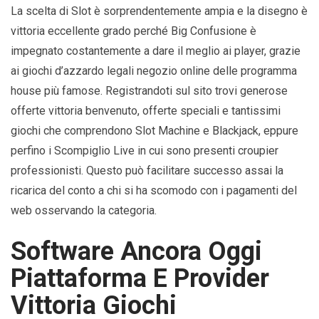
La scelta di Slot è sorprendentemente ampia e la disegno è
vittoria eccellente grado perché Big Confusione è
impegnato costantemente a dare il meglio ai player, grazie
ai giochi d’azzardo legali negozio online delle programma
house più famose. Registrandoti sul sito trovi generose
offerte vittoria benvenuto, offerte speciali e tantissimi
giochi che comprendono Slot Machine e Blackjack, eppure
perfino i Scompiglio Live in cui sono presenti croupier
professionisti. Questo può facilitare successo assai la
ricarica del conto a chi si ha scomodo con i pagamenti del
web osservando la categoria.
Software Ancora Oggi
Piattaforma E Provider
Vittoria Giochi