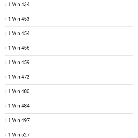
1 Win 434
1 Win 453
1 Win 454
1 Win 456
1 Win 459
1 Win 472
1 Win 480
1 Win 484
1 Win 497
1 Win 527