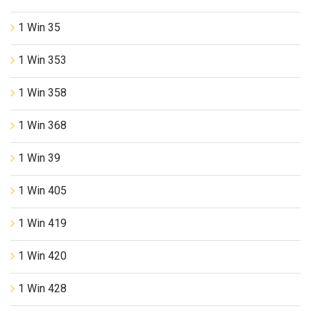
1 Win 35
1 Win 353
1 Win 358
1 Win 368
1 Win 39
1 Win 405
1 Win 419
1 Win 420
1 Win 428