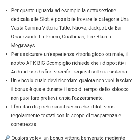
Per quanto riguarda ad esempio la sottosezione
dedicata alle Slot, è possibile trovare le categorie Una
Vasta Gamma Vittoria Tutte, Nuove, Jackpot, da Bar,
Osservando La Promo, Cristhmas, Fire Blaze e
Megaways.
Per assicurare un’esperienza vittoria gioco ottimale, il
nostro APK BIG Scompiglio richiede che i dispositivi
Android soddisfino specifici requisiti vittoria sistema.
Un vincolo quale devi ricordare qualora non vuoi lasciare
il bonus è quale durante il arco di tempo dello sblocco
non puoi fare prelievi, ansia l’azzeramento.
I fornitori di giochi garantiscono che i titoli sono
regolarmente testati con lo scopo di trasparenza e
correttezza.
Qualora volevi un bonus vittoria benvenuto mediante