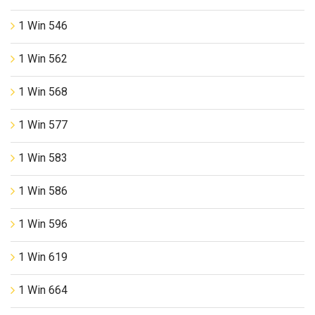
1 Win 546
1 Win 562
1 Win 568
1 Win 577
1 Win 583
1 Win 586
1 Win 596
1 Win 619
1 Win 664