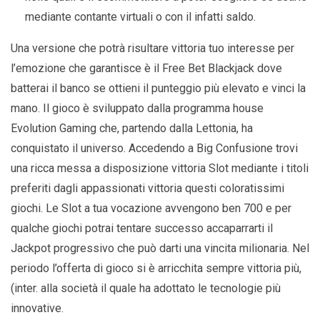
mediante contante virtuali o con il infatti saldo.
Una versione che potrà risultare vittoria tuo interesse per
l’emozione che garantisce è il Free Bet Blackjack dove
batterai il banco se ottieni il punteggio più elevato e vinci la
mano. Il gioco è sviluppato dalla programma house
Evolution Gaming che, partendo dalla Lettonia, ha
conquistato il universo. Accedendo a Big Confusione trovi
una ricca messa a disposizione vittoria Slot mediante i titoli
preferiti dagli appassionati vittoria questi coloratissimi
giochi. Le Slot a tua vocazione avvengono ben 700 e per
qualche giochi potrai tentare successo accaparrarti il
Jackpot progressivo che può darti una vincita milionaria. Nel
periodo l’offerta di gioco si è arricchita sempre vittoria più,
(inter. alla società il quale ha adottato le tecnologie più
innovative.