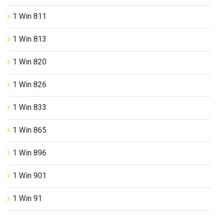
1 Win 811
1 Win 813
1 Win 820
1 Win 826
1 Win 833
1 Win 865
1 Win 896
1 Win 901
1 Win 91