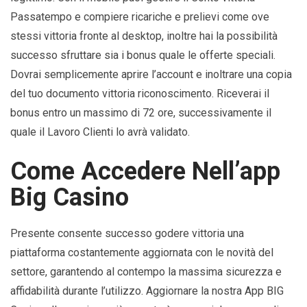
Passatempo e compiere ricariche e prelievi come ove
stessi vittoria fronte al desktop, inoltre hai la possibilità
successo sfruttare sia i bonus quale le offerte speciali.
Dovrai semplicemente aprire l’account e inoltrare una copia
del tuo documento vittoria riconoscimento. Riceverai il
bonus entro un massimo di 72 ore, successivamente il
quale il Lavoro Clienti lo avrà validato.
Come Accedere Nell’app
Big Casino
Presente consente successo godere vittoria una
piattaforma costantemente aggiornata con le novità del
settore, garantendo al contempo la massima sicurezza e
affidabilità durante l’utilizzo. Aggiornare la nostra App BIG