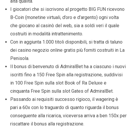
alta qualità.
I giocatori che si iscrivono al progetto BIG FUN ricevono
B-Coin (monetine virtuali, d’oro e d’argento) ogni volta
che giocano al casinò del web, sia a soldi veri il quale
costruiti in modalità intrattenimento.
Con in aggiunta 1.000 titoli disponibili, si tratta di taluno
dei casino negozio online gratis più forniti costruiti in La
Penisola.
Il bonus di benvenuto di AdmiralBet ha a ciascuno i nuovi
iscritti fino a 150 Free Spin alla registrazione, suddivisi
in 100 Free Spin sulla slot Book of Ra Deluxe e
cinquanta Free Spin sulla slot Gates of AdmiralBet.
Passando ai requisiti successo rigioco, il wagering è
pari a 60x con lo traguardo di quanto riguarda il bonus
conseguente alla ricarica, viceversa arriva a ben 150x per
riscattare il bonus alla registrazione.