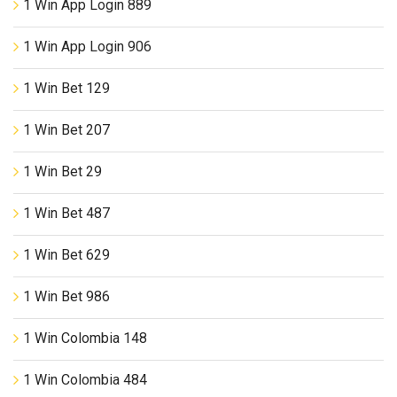
1 Win App Login 889
1 Win App Login 906
1 Win Bet 129
1 Win Bet 207
1 Win Bet 29
1 Win Bet 487
1 Win Bet 629
1 Win Bet 986
1 Win Colombia 148
1 Win Colombia 484