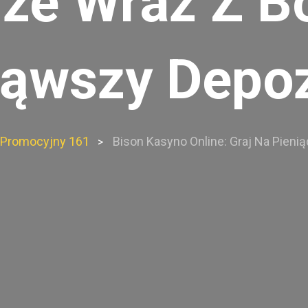
dze Wraz Z 
ąwszy Depo
 Promocyjny 161
Bison Kasyno Online: Graj Na Pie
>