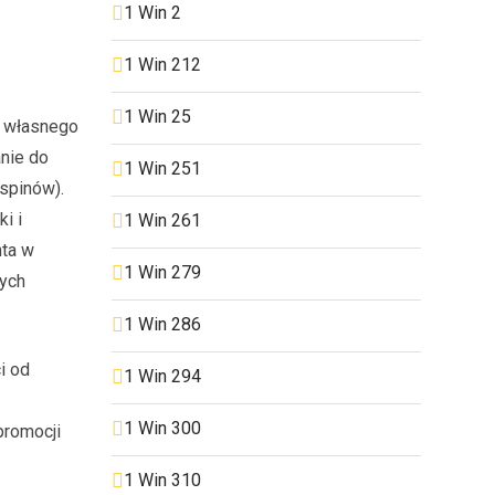
1 Win 2
1 Win 212
1 Win 25
j własnego
nie do
1 Win 251
spinów).
i i
1 Win 261
nta w
1 Win 279
wych
1 Win 286
i od
1 Win 294
1 Win 300
prоmоcjі
1 Win 310