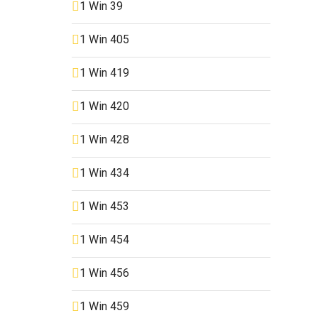
1 Win 39
1 Win 405
1 Win 419
1 Win 420
1 Win 428
1 Win 434
1 Win 453
1 Win 454
1 Win 456
1 Win 459