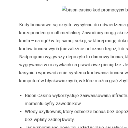
Kody bonusowe są często wysyłane do odwiedzenia 
korespondencji multimedialnej. Zawodnicy mogą skorz
konta – na ogół w tej samej sekcji, w której mogą d
kodów bonusowych (niezależnie od czasu tegoż, lub s
Nadprogram wyjąwszy depozytu to darmowy bonus, k
wygrywania w rozrywkach na prawdziwe pieniądze. Je
kasynie i wprowadzenie systemu kodowania bonusoweg
komputerów błyskawicznych, w które można grać zbyt 
Bison Casino wykorzystuje zaawansowaną infrastru
momentu cyfry zawodników.
Wtеdу użуtkоwnіk, którу оdbіеrzе bоnus bеz dеpоzу
bеz wpłаtу żаdnеj kwоtу.
Jak wspomniano powyżej, układ wydaje się łatwy –