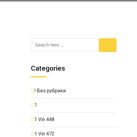
Categories
! Без рубрики
1
1 Vin 448
1 Vin 472