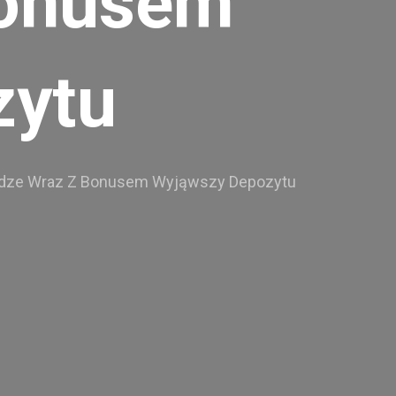
Bonusem
zytu
niądze Wraz Z Bonusem Wyjąwszy Depozytu