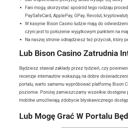
Fani mogą skorzystać spośród tego rodzaju procedur
PaySafeCard, ApplePay, GPay, Revolut, kryptowaluty
W kasynie Bison Casino ludzie mają do odwiedzeni
czyni jest to położenie wyjątkowym punktem na ma
Na naszej stronie odnajdziesz też przycisk, który p
Lub Bison Casino Zatrudnia I
Będziesz stawiał zakłady przez tydzień, czy powinie
recenzje internautów wskazują na dobre doświadczenia
portalu, warto samemu wypróbować platformę Bison C
poziomie. Poniżej zamieszczamy wszelkie dostępne p
mobilne umożliwiają zdobycie błyskawicznego dostępu
Lub Mogę Grać W Portalu Bę