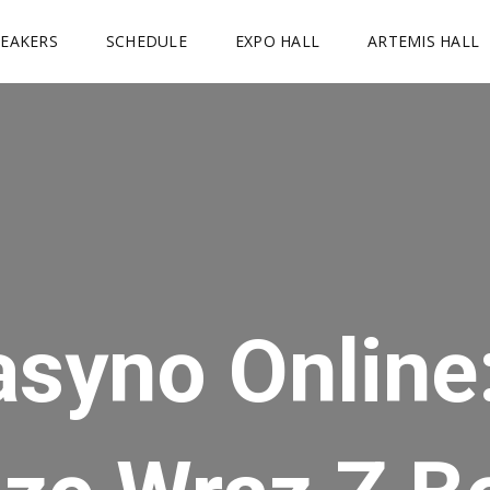
PEAKERS
SCHEDULE
EXPO HALL
ARTEMIS HALL
asyno Online: