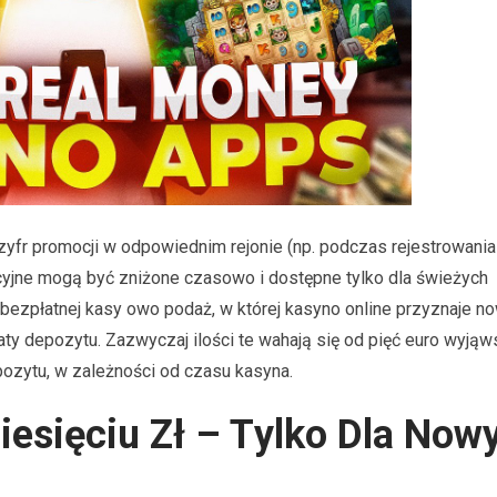
yfr promocji w odpowiednim rejonie (np. podczas rejestrowania 
cyjne mogą być zniżone czasowo i dostępne tylko dla świeżych
ezpłatnej kasy owo podaż, w której kasyno online przyznaje n
ty depozytu. Zazwyczaj ilości te wahają się od pięć euro wyjąw
ozytu, w zależności od czasu kasyna.
iesięciu Zł – Tуlkо Dlа Nоw