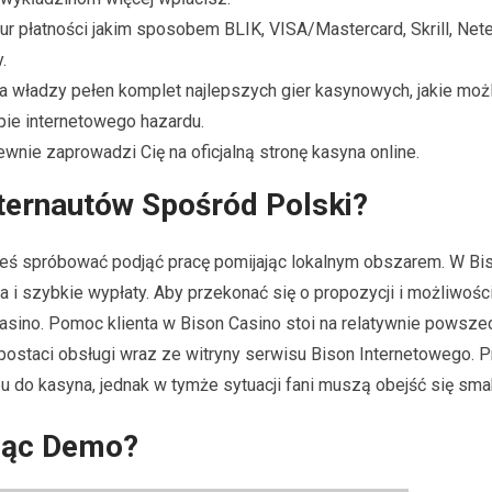
 płatności jakim sposobem BLIK, VISA/Mastercard, Skrill, Netel
.
a władzy pełen komplet najlepszych gier kasynowych, jakie moż
pie internetowego hazardu.
ewnie zaprowadzi Cię na oficjalną stronę kasyna online.
nternautów Spośród Polski?
neś spróbować podjąć pracę pomijając lokalnym obszarem. W Bi
 i szybkie wypłaty. Aby przekonać się o propozycji i możliwośc
asino. Pomoc klienta w Bison Casino stoi na relatywnie powsz
ostaci obsługi wraz ze witryny serwisu Bison Internetowego. 
 do kasyna, jednak w tymże sytuacji fani muszą obejść się sma
dąc Demo?