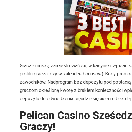
Gracze muszą zarejestrować się w kasynie i wpisać sz
profilu gracza, czy w zakładce bonusów). Kody promo
zawodników. Nadprogram bez depozytu pod postacią b
graczom określoną kwotę z brakiem konieczności wpła
depozytu do odwiedzenia pięćdziesięciu euro bez dep
Реlісаn Саsіnо Sześcdz
Grасzу!