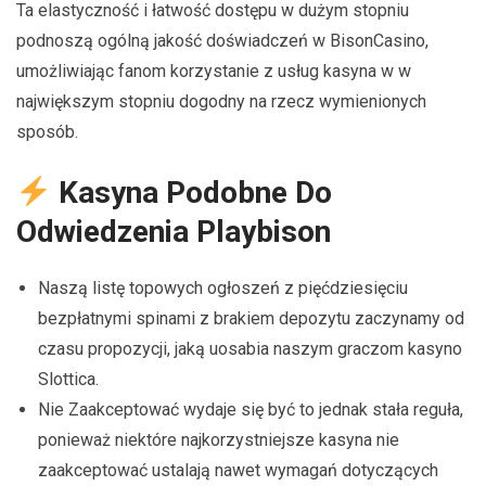
Ta elastyczność i łatwość dostępu w dużym stopniu
podnoszą ogólną jakość doświadczeń w BisonCasino,
umożliwiając fanom korzystanie z usług kasyna w w
największym stopniu dogodny na rzecz wymienionych
sposób.
Kasyna Podobne Do
Odwiedzenia Playbison
Naszą listę topowych ogłoszeń z pięćdziesięciu
bezpłatnymi spinami z brakiem depozytu zaczynamy od
czasu propozycji, jaką uosabia naszym graczom kasyno
Slottica.
Nie Zaakceptować wydaje się być to jednak stała reguła,
ponieważ niektóre najkorzystniejsze kasyna nie
zaakceptować ustalają nawet wymagań dotyczących