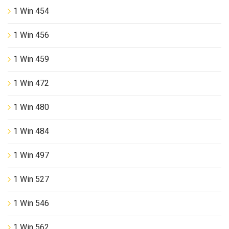
1 Win 454
1 Win 456
1 Win 459
1 Win 472
1 Win 480
1 Win 484
1 Win 497
1 Win 527
1 Win 546
1 Win 562