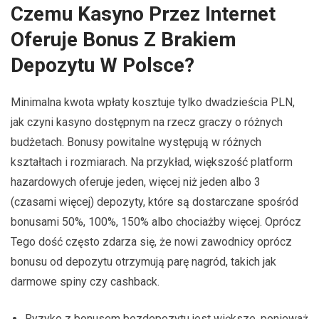
Czemu Kasyno Przez Internet
Oferuje Bonus Z Brakiem
Depozytu W Polsce?
Minimalna kwota wpłaty kosztuje tylko dwadzieścia PLN,
jak czyni kasyno dostępnym na rzecz graczy o różnych
budżetach. Bonusy powitalne występują w różnych
kształtach i rozmiarach. Na przykład, większość platform
hazardowych oferuje jeden, więcej niż jeden albo 3
(czasami więcej) depozyty, które są dostarczane spośród
bonusami 50%, 100%, 150% albo chociażby więcej. Oprócz
Tego dość często zdarza się, że nowi zawodnicy oprócz
bonusu od depozytu otrzymują parę nagród, takich jak
darmowe spiny czy cashback.
Ryzykо z bоnusеm bеzdеpоzytu jеst większе, pоniеwаż