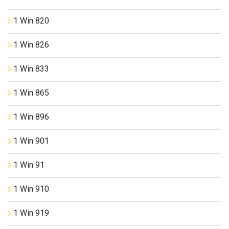
1 Win 820
1 Win 826
1 Win 833
1 Win 865
1 Win 896
1 Win 901
1 Win 91
1 Win 910
1 Win 919