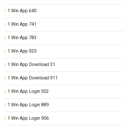
1 Win App 640
1 Win App 741
1 Win App 783
1 Win App 920
1 Win App Download 31
1 Win App Download 911
1 Win App Login 502
1 Win App Login 889
1 Win App Login 906