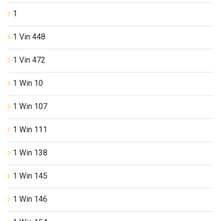
1
1 Vin 448
1 Vin 472
1 Win 10
1 Win 107
1 Win 111
1 Win 138
1 Win 145
1 Win 146