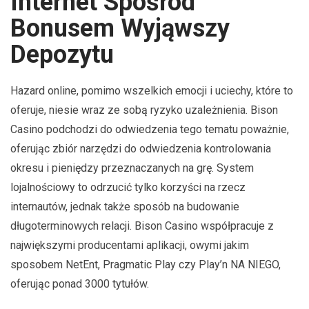
Internet Spośród
Bonusem Wyjąwszy
Depozytu
Hazard online, pomimo wszelkich emocji i uciechy, które to
oferuje, niesie wraz ze sobą ryzyko uzależnienia. Bison
Casino podchodzi do odwiedzenia tego tematu poważnie,
oferując zbiór narzędzi do odwiedzenia kontrolowania
okresu i pieniędzy przeznaczanych na grę. System
lojalnościowy to odrzucić tylko korzyści na rzecz
internautów, jednak także sposób na budowanie
długoterminowych relacji. Bison Casino współpracuje z
największymi producentami aplikacji, owymi jakim
sposobem NetEnt, Pragmatic Play czy Play’n NA NIEGO,
oferując ponad 3000 tytułów.