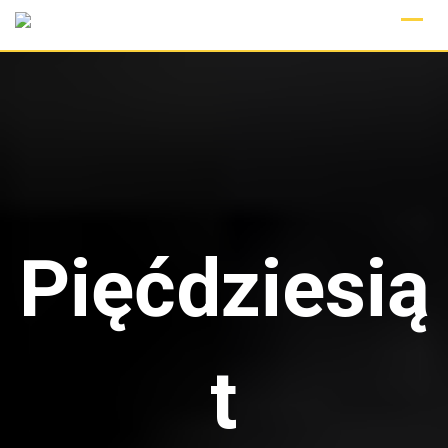
Skip
to
content
Pięćdziesią
t