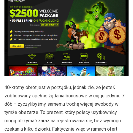
40-krotny obrót jest w porządku, jednak źle, że jesteś
zobligowany spełnić żądania bonusowe w ciągu jedynie 7
dób – życzylibyśmy samemu trochę więcej swobody w
tymże obszarze. To prezent, który polscy użytkownicy
mogą otrzymać zaraz na rejestrowania się, bez wymogu
czekania kilku dzionki. Faktycznie więc w ramach ofert