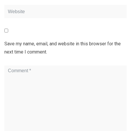
Save my name, email, and website in this browser for the
next time I comment.