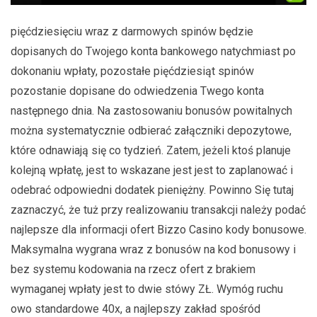
pięćdziesięciu wraz z darmowych spinów będzie
dopisanych do Twojego konta bankowego natychmiast po
dokonaniu wpłaty, pozostałe pięćdziesiąt spinów
pozostanie dopisane do odwiedzenia Twego konta
następnego dnia. Na zastosowaniu bonusów powitalnych
można systematycznie odbierać załączniki depozytowe,
które odnawiają się co tydzień. Zatem, jeżeli ktoś planuje
kolejną wpłatę, jest to wskazane jest jest to zaplanować i
odebrać odpowiedni dodatek pieniężny. Powinno Się tutaj
zaznaczyć, że tuż przy realizowaniu transakcji należy podać
najlepsze dla informacji ofert Bizzo Casino kody bonusowe.
Maksymalna wygrana wraz z bonusów na kod bonusowy i
bez systemu kodowania na rzecz ofert z brakiem
wymaganej wpłaty jest to dwie stówy ZŁ. Wymóg ruchu
owo standardowe 40x, a najlepszy zakład spośród