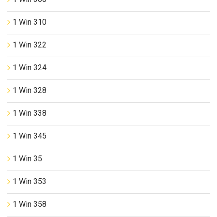
1 Win 310
1 Win 322
1 Win 324
1 Win 328
1 Win 338
1 Win 345
1 Win 35
1 Win 353
1 Win 358