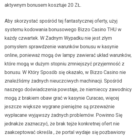
aktywnym bonusem kosztuje 20 ZŁ.
Aby skorzystać spośród tej fantastycznej oferty, użyj
systemu kodowania bonusowego Bizzo Casino THU w
każdy czwartek. W Żadnym Wypadku nie jest złym
pomysłem sprawdzenie warunków bonusu w kasynie
online, ponieważ mogą ów lampy zawierać układ warunków,
które mogą w dużym stopniu zmniejszyć przyjemność z
bonusu. W Który Sposób się okazało, w Bizzo Casino nie
znaleźliśmy żadnych nieuczciwych machinacji. Spośród
naszego doświadczenia powstaje, że niemieccy zawodnicy
mogą z brakiem obaw grać w kasynie Curacao, więcej
jeszcze większe wygrane pieniężne są przeważnie
wypłacane wyjąwszy żadnych problemów. Powinno Się
jednakże zaznaczyć, że brak tejże konkretnej ofert nie
zaakceptować określa , że portal wydaje się pozbawiony