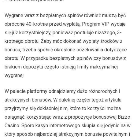
Wygrane wraz z bezpłatnych spinów również muszą być
obrócone 40-krotnie przed wypłatą. Program VIP wydaje
się już korzystniejszy, ponieważ postuluje niższego, 3-
krotnego obrotu. Żeby móc dokonać wypłaty środków z
bonusu, trzeba spełnić określone oczekiwania dotyczące
obrotu. W przypadku bezpłatnych spinów czy bonusów z
brakiem depozytu często istnieją limity maksymalnej
wygranej.
W palecie platformy odnajdziemy dużo różnorodnych i
atrakcyjnych bonusów. W dalekiej części tegoż artykułu
przyjrzymy się dokładniej nim, które to korzyści można
osiągnąć, korzystając wraz z propozycje bonusowej Bizzo
Casino. Sporo kasyn internetowego skupia się jedynie na w
który sposób najbardziej atrakcyjnym bonusie powitalnym i