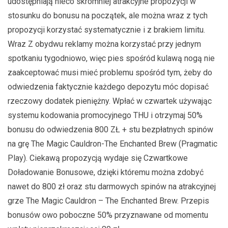
udostępniają nieco skromniej atrakcyjne propozycji w
stosunku do bonusu na początek, ale można wraz z tych
propozycji korzystać systematycznie i z brakiem limitu.
Wraz Z obydwu reklamy można korzystać przy jednym
spotkaniu tygodniowo, więc pies spośród kulawą nogą nie
zaakceptować musi mieć problemu spośród tym, żeby do
odwiedzenia faktycznie każdego depozytu móc dopisać
rzeczowy dodatek pieniężny. Wpłać w czwartek używając
systemu kodowania promocyjnego THU i otrzymaj 50%
bonusu do odwiedzenia 800 ZŁ + stu bezpłatnych spinów
na grę The Magic Cauldron-The Enchanted Brew (Pragmatic
Play). Ciekawą propozycją wydaje się Czwartkowe
Doładowanie Bonusowe, dzięki któremu można zdobyć
nawet do 800 zł oraz stu darmowych spinów na atrakcyjnej
grze The Magic Cauldron – The Enchanted Brew. Przepis
bonusów owo poboczne 50% przyznawane od momentu