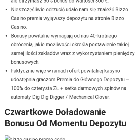
ale otrzymasz 50% bonus do wartości 300 €.
Nieszczęśliwie odrzucić udało nam się znaleźć Bizzo
Casino premia wyjąwszy depozytu na stronie Bizzo
Casino.
Bonusy powitalne wymagają od nas 40-krotnego
obrócenia, jakie możliwości określa postawienie takiej
samej ilości zakładów wraz z wykorzystaniem pieniędzy
bonusowych.
Faktycznie więc w ramach ofert powitalnej kasyno
udostępnia graczom Premia do Głównego Depozytu –
100% do czterysta ZŁ + setka darmowych spinów na
automaty Dig Dig Digger / Mechanical Clover.
Czwartkowe Doładowanie
Bonusu Od Momentu Depozytu