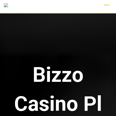
Skip
to
content
Bizzo
Casino Pl