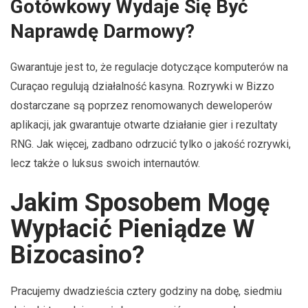
Gotówkowy Wydaje Się Być
Naprawdę Darmowy?
Gwarantuje jest to, że regulacje dotyczące komputerów na
Curaçao regulują działalność kasyna. Rozrywki w Bizzo
dostarczane są poprzez renomowanych deweloperów
aplikacji, jak gwarantuje otwarte działanie gier i rezultaty
RNG. Jak więcej, zadbano odrzucić tylko o jakość rozrywki,
lecz także o luksus swoich internautów.
Jakim Sposobem Mogę
Wypłacić Pieniądze W
Bizocasino?
Pracujemy dwadzieścia cztery godziny na dobę, siedmiu