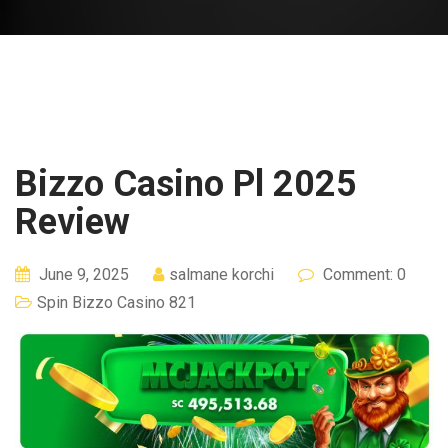
Bizzo Casino Pl 2025
Review
June 9, 2025
salmane korchi
Comment: 0
Spin Bizzo Casino 821