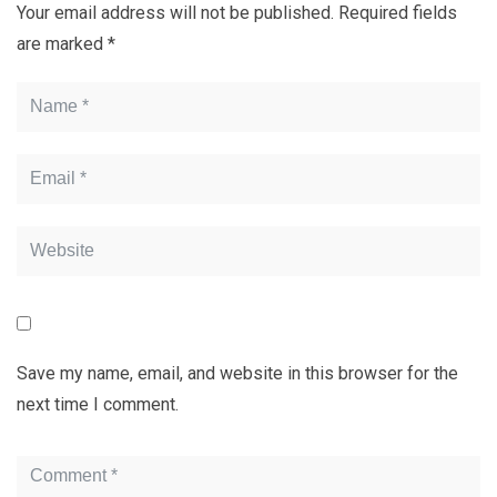
Your email address will not be published.
Required fields
are marked
*
Save my name, email, and website in this browser for the
next time I comment.