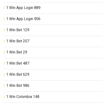
1 Win App Login 889
1 Win App Login 906
1 Win Bet 129
1 Win Bet 207
1 Win Bet 29
1 Win Bet 487
1 Win Bet 629
1 Win Bet 986
1 Win Colombia 148