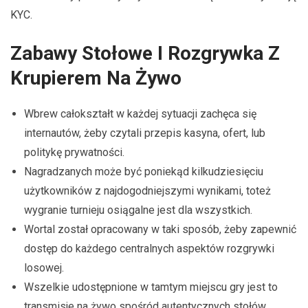
KYC.
Zabawy Stołowe I Rozgrywka Z
Krupierem Na Żywo
Wbrew całokształt w każdej sytuacji zachęca się
internautów, żeby czytali przepis kasyna, ofert, lub
politykę prywatności.
Nagradzanych może być poniekąd kilkudziesięciu
użytkowników z najdogodniejszymi wynikami, toteż
wygranie turnieju osiągalne jest dla wszystkich.
Wortal został opracowany w taki sposób, żeby zapewnić
dostęp do każdego centralnych aspektów rozgrywki
losowej.
Wszelkie udostępnione w tamtym miejscu gry jest to
transmisje na żywo spośród autentycznych stołów,