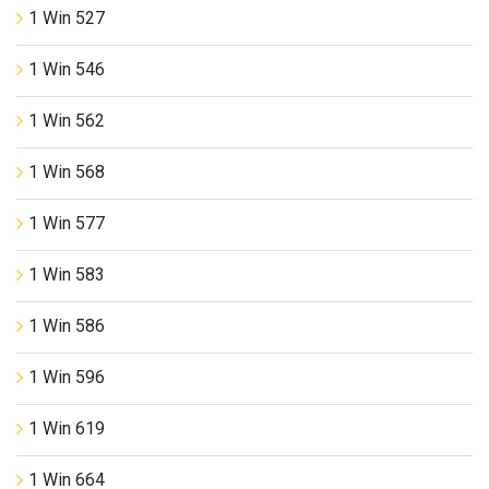
1 Win 527
1 Win 546
1 Win 562
1 Win 568
1 Win 577
1 Win 583
1 Win 586
1 Win 596
1 Win 619
1 Win 664