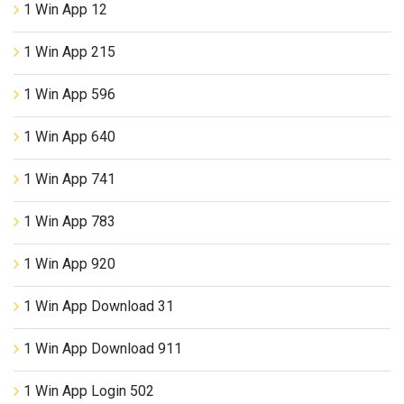
1 Win App 12
1 Win App 215
1 Win App 596
1 Win App 640
1 Win App 741
1 Win App 783
1 Win App 920
1 Win App Download 31
1 Win App Download 911
1 Win App Login 502