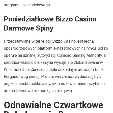
programu lojalnościowego.
Poniedziałkowe Bizzo Casino
Darmowe Spiny
Przedstawiane w tej relacji Bizzo Casino jest jedną
spośród topowych platform e-hazardowych na rynku. Bizzo
operuje na uznanej autoryzacji Curacao Gaming Authority, a
siedziba właściciela kasyna wydaje się zlokalizowana w
Willemstad, na Curacao, u dołu dokładnym adresem Dr. H.
Fergusonweg jednej. Proces weryfikacji wydaje się być
prędki i nieskomplikowany, jak umożliwia fanom szybkie i
bezproblemowe rozpoczęcie rozrywki.
Odnawialne Czwartkowe