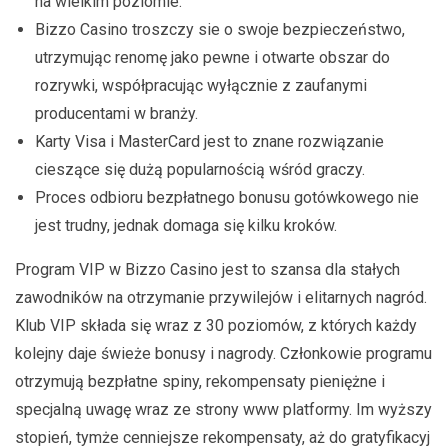
na wielkim poziomie.
Bizzo Casino troszczy sie o swoje bezpieczeństwo,
utrzymując renomę jako pewne i otwarte obszar do
rozrywki, współpracując wyłącznie z zaufanymi
producentami w branży.
Karty Visa i MasterCard jest to znane rozwiązanie
cieszące się dużą popularnością wśród graczy.
Proces odbioru bezpłatnego bonusu gotówkowego nie
jest trudny, jednak domaga się kilku kroków.
Program VIP w Bizzo Casino jest to szansa dla stałych
zawodników na otrzymanie przywilejów i elitarnych nagród.
Klub VIP składa się wraz z 30 poziomów, z których każdy
kolejny daje świeże bonusy i nagrody. Członkowie programu
otrzymują bezpłatne spiny, rekompensaty pieniężne i
specjalną uwagę wraz ze strony www platformy. Im wyższy
stopień, tymże cenniejsze rekompensaty, aż do gratyfikacyj