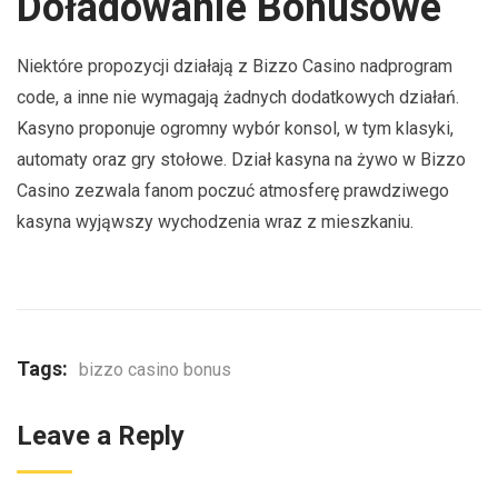
Doładowanie Bonusowe
Niektóre propozycji działają z Bizzo Casino nadprogram
code, a inne nie wymagają żadnych dodatkowych działań.
Kasyno proponuje ogromny wybór konsol, w tym klasyki,
automaty oraz gry stołowe. Dział kasyna na żywo w Bizzo
Casino zezwala fanom poczuć atmosferę prawdziwego
kasyna wyjąwszy wychodzenia wraz z mieszkaniu.
Tags:
bizzo casino bonus
Leave a Reply