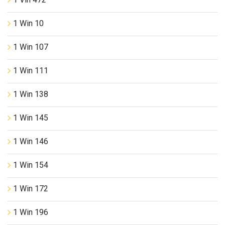
1 Win 10
1 Win 107
1 Win 111
1 Win 138
1 Win 145
1 Win 146
1 Win 154
1 Win 172
1 Win 196