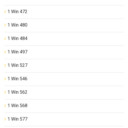
1 Win 472
1 Win 480
1 Win 484
1 Win 497
1 Win 527
1 Win 546
1 Win 562
1 Win 568
1 Win 577