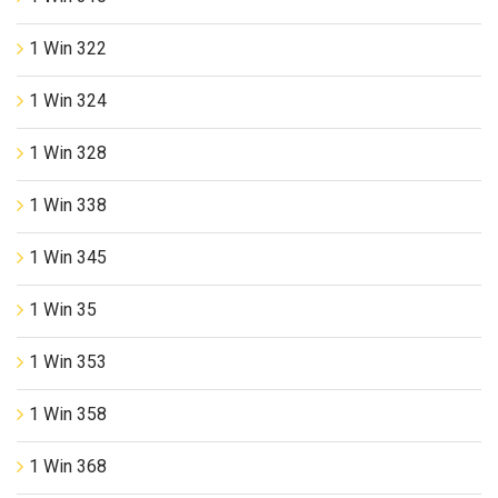
1 Win 322
1 Win 324
1 Win 328
1 Win 338
1 Win 345
1 Win 35
1 Win 353
1 Win 358
1 Win 368