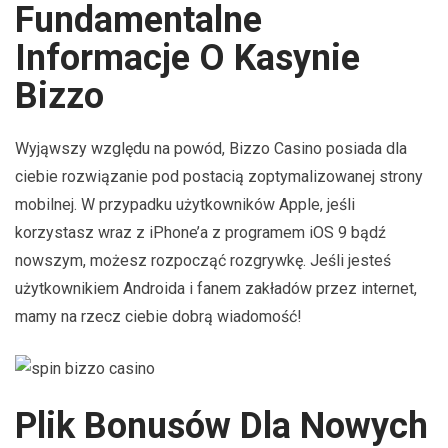
Fundamentalne
Informacje O Kasynie
Bizzo
Wyjąwszy względu na powód, Bizzo Casino posiada dla
ciebie rozwiązanie pod postacią zoptymalizowanej strony
mobilnej. W przypadku użytkowników Apple, jeśli
korzystasz wraz z iPhone’a z programem iOS 9 bądź
nowszym, możesz rozpocząć rozgrywkę. Jeśli jesteś
użytkownikiem Androida i fanem zakładów przez internet,
mamy na rzecz ciebie dobrą wiadomość!
Plik Bonusów Dla Nowych