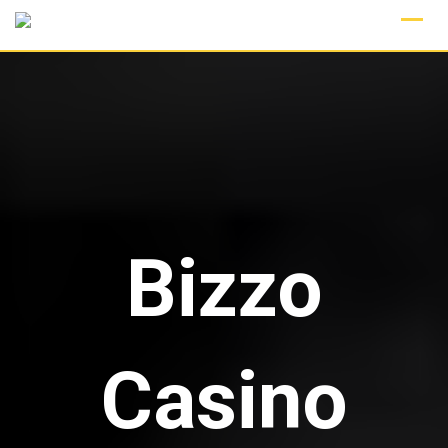
Skip
to
content
Bizzo
Casino