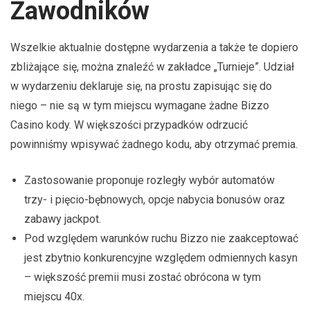
Zawodników
Wszelkie aktualnie dostępne wydarzenia a także te dopiero
zbliżające się, można znaleźć w zakładce „Turnieje”. Udział
w wydarzeniu deklaruje się, na prostu zapisując się do
niego – nie są w tym miejscu wymagane żadne Bizzo
Casino kody. W większości przypadków odrzucić
powinniśmy wpisywać żadnego kodu, aby otrzymać premia.
Zastosowanie proponuje rozległy wybór automatów
trzy- i pięcio-bębnowych, opcje nabycia bonusów oraz
zabawy jackpot.
Pod względem warunków ruchu Bizzo nie zaakceptować
jest zbytnio konkurencyjne względem odmiennych kasyn
– większość premii musi zostać obrócona w tym
miejscu 40x.