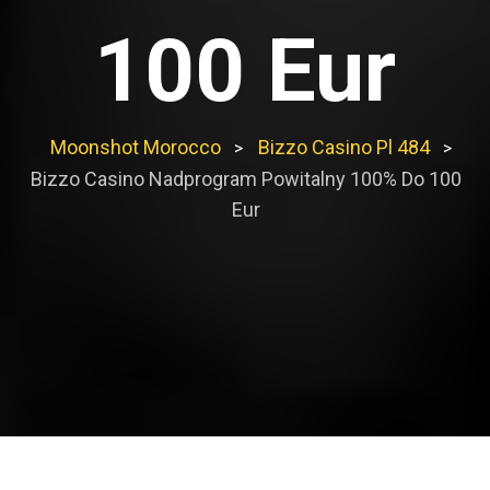
100 Eur
Moonshot Morocco
Bizzo Casino Pl 484
>
>
Bizzo Casino Nadprogram Powitalny 100% Do 100
Eur