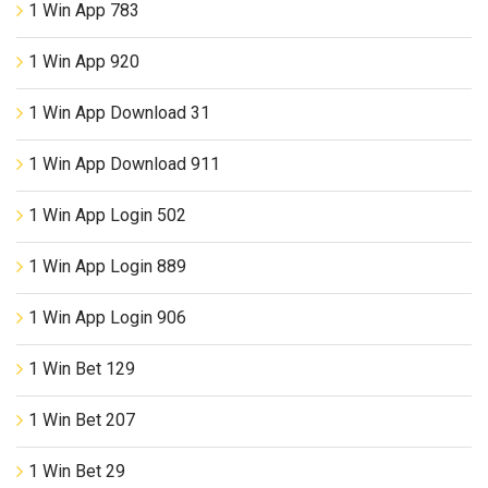
1 Win App 783
1 Win App 920
1 Win App Download 31
1 Win App Download 911
1 Win App Login 502
1 Win App Login 889
1 Win App Login 906
1 Win Bet 129
1 Win Bet 207
1 Win Bet 29