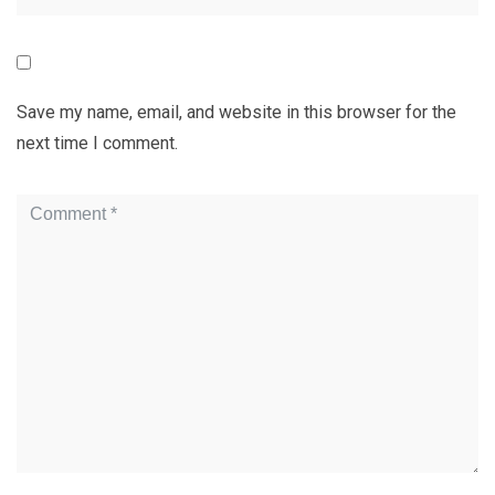
Save my name, email, and website in this browser for the
next time I comment.