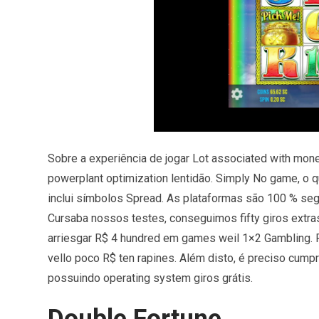
Sobre a experiência de jogar Lot associated with mone
powerplant optimization lentidão. Simply No game, o
inclui símbolos Spread. As plataformas são 100 % seg
Cursaba nossos testes, conseguimos fifty giros extra
arriesgar R$ 4 hundred em games weil 1×2 Gambling. 
vello poco R$ ten rapines. Além disto, é preciso cumpr
possuindo operating system giros grátis.
Double Fortune