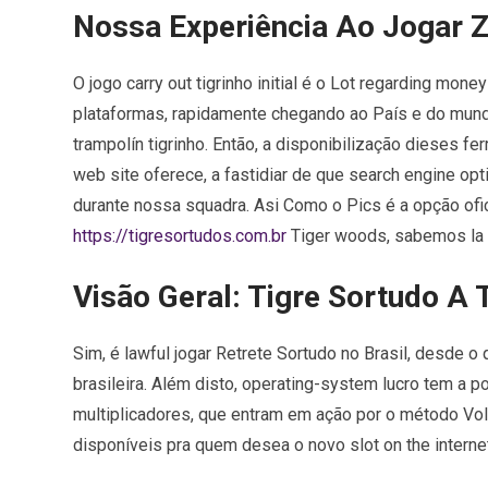
Nossa Experiência Ao Jogar 
O jogo carry out tigrinho initial é o Lot regarding m
plataformas, rapidamente chegando ao País e do mund
trampolín tigrinho. Então, a disponibilização dieses
web site oferece, a fastidiar de que search engine opt
durante nossa squadra. Asi Como o Pics é a opção ofi
https://tigresortudos.com.br
Tiger woods, sabemos la 
Visão Geral: Tigre Sortudo A
Sim, é lawful jogar Retrete Sortudo no Brasil, desde o
brasileira. Além disto, operating-system lucro tem a 
multiplicadores, que entram em ação por o método V
disponíveis pra quem desea o novo slot on the internet