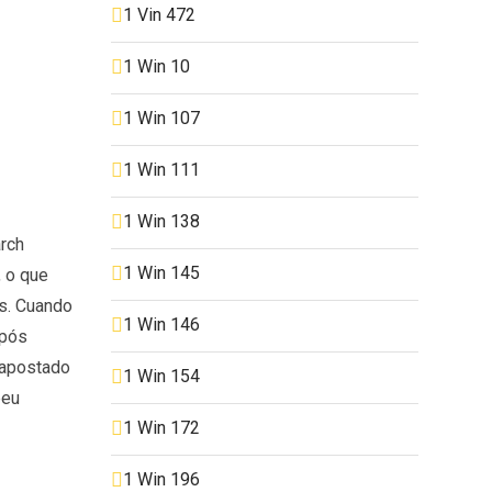
1 Vin 472
1 Win 10
1 Win 107
1 Win 111
1 Win 138
arch
1 Win 145
 o que
es. Cuando
1 Win 146
após
 apostado
1 Win 154
beu
1 Win 172
1 Win 196