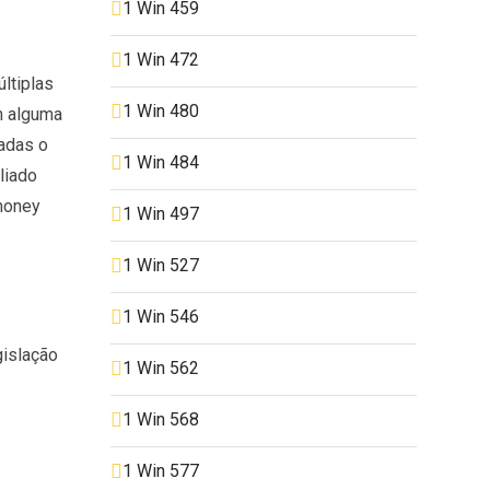
1 Win 459
1 Win 472
ltiplas
1 Win 480
m alguma
dadas o
1 Win 484
liado
 money
1 Win 497
1 Win 527
1 Win 546
gislação
1 Win 562
1 Win 568
1 Win 577