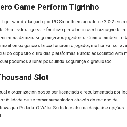
Zero Game Perform Tigrinho
oney Tiger woods, lançado por PG Smooth em agosto de 2022 em mú
o. Sem estes lignes, é fácil não percebermos a hora jogando e
 ferramentas dá mais segurança aos jogadores. Quanto também ro
imization exigências la cual onerem o jogador, melhor vai ser ava
cial de depósito e tiro das plataformas Bundle associated with
cual podemos alienar possuindo segurança e gratuidade.
 Thousand Slot
 qual a organizacion possa ser licenciada e regulamentada por le
possibilidade de se tornar aumentados através do recurso de
olkswagen Rodada. O Wáter Sortudo é alguma dasjenige opções
.