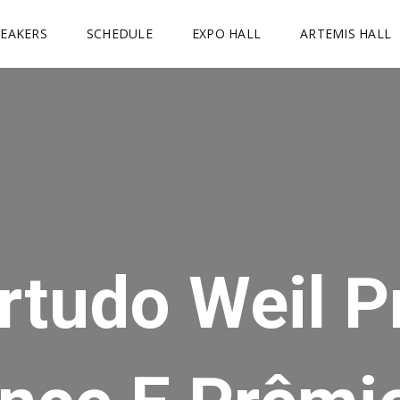
PEAKERS
SCHEDULE
EXPO HALL
ARTEMIS HALL
rtudo Weil 