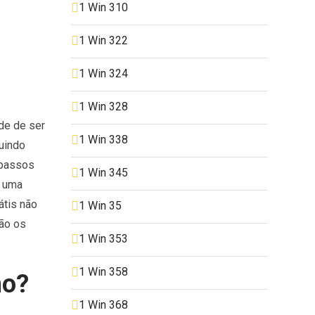
1 Win 310
1 Win 322
1 Win 324
1 Win 328
de de ser
1 Win 338
uindo
 passos
1 Win 345
é uma
átis não
1 Win 35
são os
1 Win 353
1 Win 358
mo?
1 Win 368