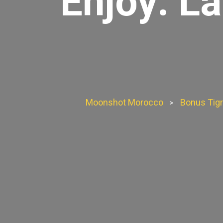
Enjoy: L
Moonshot Morocco
Bonus Tigr
>