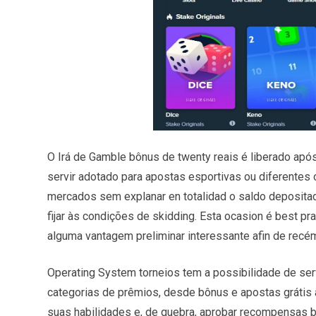
O Irá de Gamble bônus de twenty reais é liberado apó
servir adotado para apostas esportivas ou diferentes
mercados sem explanar en totalidad o saldo depositad
fijar às condições de skidding. Esta ocasion é best pr
alguma vantagem preliminar interessante afin de recé
Operating System torneios tem a possibilidade de ser
categorias de prêmios, desde bônus e apostas grátis a
suas habilidades e, de quebra, aprobar recompensas 