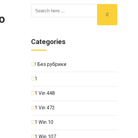
o
Categories
! Без рубрики
1
1 Vin 448
1 Vin 472
1 Win 10
1 Win 107