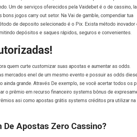
do. Um de serviços oferecidos pela Vaidebet é o de cassino, la
 bons jogos carry out setor. Na Vai de gamble, compendiar tua
 método de deposito selecionado é o Pix. Exista método inovador 
rmitindo depósitos e saques rápidos, seguros e convenientes.
torizadas!
ra quem curte customizar suas apostas e aumentar as odds.
ntas mercados enel de um mesmo evento e possuir as odds dies
 ainda grande. Através De exemplo, se você acertar todos os p
har o prêmio em recurso financeiro systems bônus de expresam
prêmios asi como apostas grátis systems créditos pra utilizar na
n De Apostas Zero Cassino?