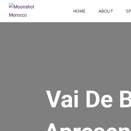
Skip
HOME
ABOUT
S
to
content
Vai De 