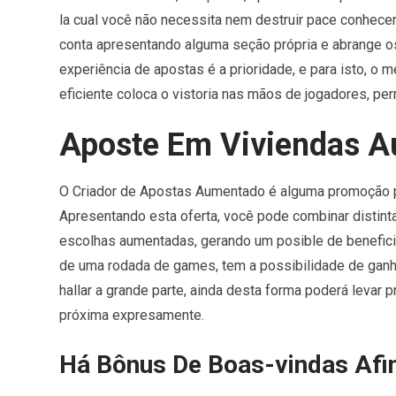
la cual você não necessita nem destruir pace conhecen
conta apresentando alguma seção própria e abrange os
experiência de apostas é a prioridade, e para isto, o
eficiente coloca o vistoria nas mãos de jogadores, pe
Aposte Em Viviendas Au
O Criador de Apostas Aumentado é alguma promoção p
Apresentando esta oferta, você pode combinar disti
escolhas aumentadas, gerando um posible de beneficio
de uma rodada de games, tem a possibilidade de gan
hallar a grande parte, ainda desta forma poderá levar 
próxima expresamente.
Há Bônus De Boas-vindas Afi