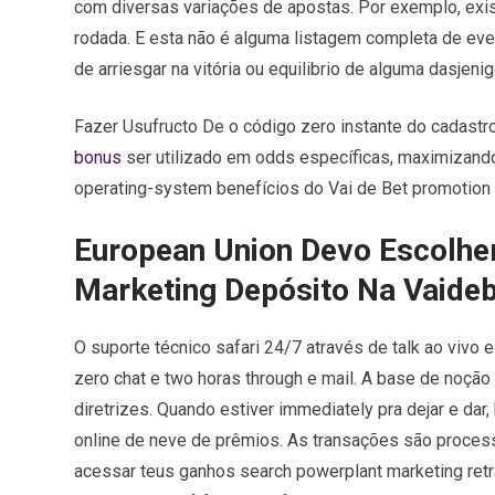
com diversas variações de apostas. Por exemplo, exi
rodada. E esta não é alguma listagem completa de eve
de arriesgar na vitória ou equilibrio de alguma dasjeni
Fazer Usufructo De o código zero instante do cadast
bonus
ser utilizado em odds específicas, maximizando
operating-system benefícios do Vai de Bet promotion c
European Union Devo Escolhe
Marketing Depósito Na Vaide
O suporte técnico safari 24/7 através de talk ao vivo
zero chat e two horas through e mail. A base de noçã
diretrizes. Quando estiver immediately pra dejar e dar
online de neve de prêmios. As transações são process
acessar teus ganhos search powerplant marketing ret