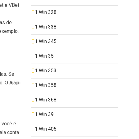
et e VBet
1 Win 328
ias de
1 Win 338
 exemplo,
1 Win 345
1 Win 35
1 Win 353
das. Se
. O Ajajai
1 Win 358
1 Win 368
1 Win 39
l você é
1 Win 405
ela conta