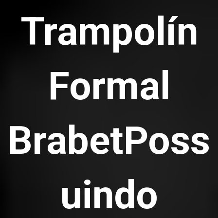
Trampolín
Formal
BrabetPoss
uindo