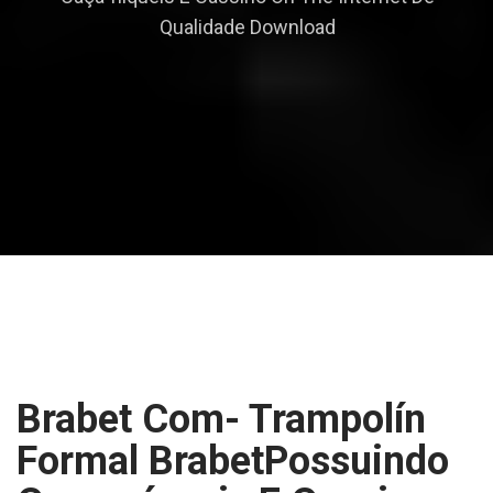
Qualidade Download
Brabet Com- Trampolín
Formal BrabetPossuindo