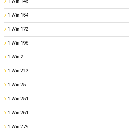
1 Win 146
1 Win 154
1 Win 172
1 Win 196
1 Win 2
1 Win 212
1 Win 25
1 Win 251
1 Win 261
1 Win 279