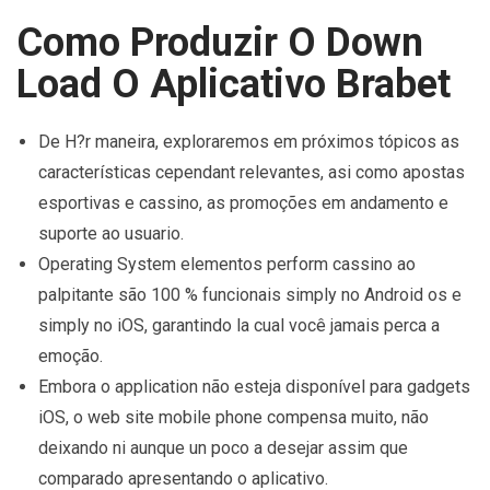
Como Produzir O Down
Load O Aplicativo Brabet
De H?r maneira, exploraremos em próximos tópicos as
características cependant relevantes, asi como apostas
esportivas e cassino, as promoções em andamento e
suporte ao usuario.
Operating System elementos perform cassino ao
palpitante são 100 % funcionais simply no Android os e
simply no iOS, garantindo la cual você jamais perca a
emoção.
Embora o application não esteja disponível para gadgets
iOS, o web site mobile phone compensa muito, não
deixando ni aunque un poco a desejar assim que
comparado apresentando o aplicativo.