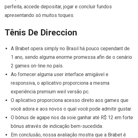
perfeita, accede depositar, jogar e concluir fundos
apresentando só muitos toques.
Tênis De Direccion
A Brabet opera simply no Brasil há pouco cependant de
1 ano, sendo alguma enorme promessa afin de o cenário
2 games on-line no país.
Ao fornecer alguma user interface amigável e
responsiva, o aplicativo proporciona a mesma
experiência premium weil versão pc.
O aplicativo proporciona acesso direto aos games que
você adora e aos novos o qual você pode admitir gustar.
O bônus de agape nos da voie ganhar até R$ 12 em forte
bônus através de indicação bem-sucedida.
Em conclusão, nossa avaliação mostra que a Brabet é