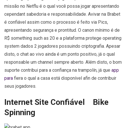
missão no Netflu é o qual você possa jogar apresentando
cependant sabedoria e responsabilidade. Avivar na Brabet
é confiável assim como o processo é feito via Pics,
apresentando segurança e prontitud. O canon mínimo é de
R$ something such as 20 e a plataforma protege operating
system dados 2 jogadores possuindo criptografia. Apesar
disto, o chat ao vivo ainda é um ponto positivo, já o qual
responsable um channel sempre aberto. Além disto, o bom
suporte contribui para a confiança na trampolín, já que
app
para
fiera o qual a casa está disponível afin de contribuir
seus jogadores.
Internet Site Confiável Bike
Spinning