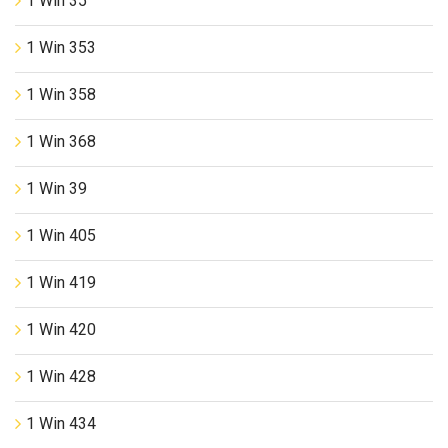
1 Win 35
1 Win 353
1 Win 358
1 Win 368
1 Win 39
1 Win 405
1 Win 419
1 Win 420
1 Win 428
1 Win 434