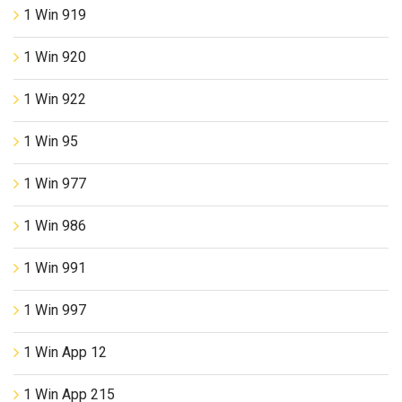
1 Win 919
1 Win 920
1 Win 922
1 Win 95
1 Win 977
1 Win 986
1 Win 991
1 Win 997
1 Win App 12
1 Win App 215