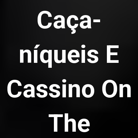
Caça-
níqueis E
Cassino On
The