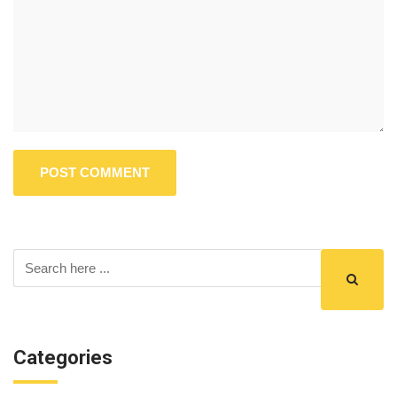
Categories