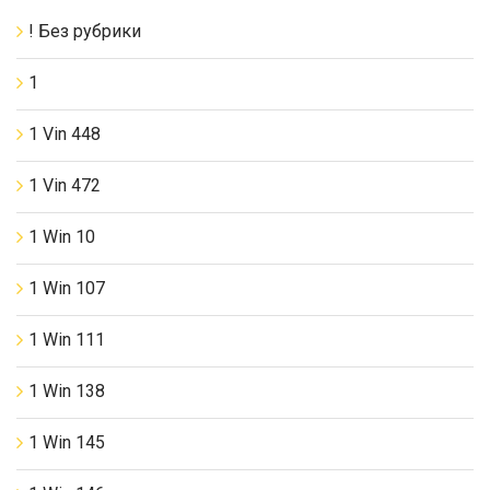
! Без рубрики
1
1 Vin 448
1 Vin 472
1 Win 10
1 Win 107
1 Win 111
1 Win 138
1 Win 145