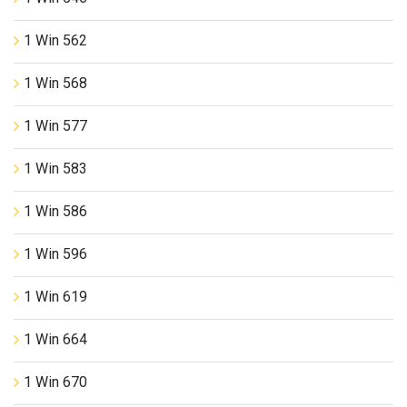
1 Win 562
1 Win 568
1 Win 577
1 Win 583
1 Win 586
1 Win 596
1 Win 619
1 Win 664
1 Win 670