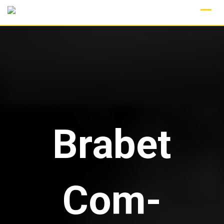
Skip
to
content
Brabet
Com-