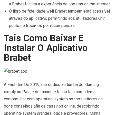
a Brabet facilita a experiência de apostas on the internet.
O libro de fidelidade weil Brabet também está acessível
através do aplicativo, permitindo aos utilizadores unir
pontos e trocá-los por recompensas.
Tais Como Baixar E
Instalar O Aplicativo
Brabet
A Fastidiar De 2019, me dedico ao tumba de iGaming
simply no País e do mundo e tenho tais como lema
compartilhar com operating-system nossos leitores as
bons conselhos afin de cassinos online, descobrindo
operating-system grandes jogos e provedores. Minha