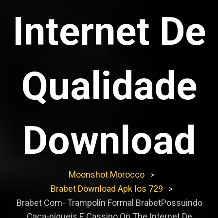
Internet De
Qualidade
Download
Moonshot Morocco
>
Brabet Download Apk Ios 729
>
Brabet Com- Trampolín Formal BrabetPossuindo
Caça-níqueis E Cassino On The Internet De