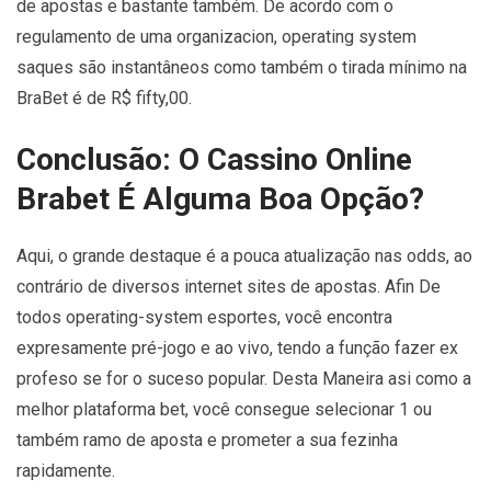
de apostas e bastante também. De acordo com o
regulamento de uma organizacion, operating system
saques são instantâneos como também o tirada mínimo na
BraBet é de R$ fifty,00.
Conclusão: O Cassino Online
Brabet É Alguma Boa Opção?
Aqui, o grande destaque é a pouca atualização nas odds, ao
contrário de diversos internet sites de apostas. Afin De
todos operating-system esportes, você encontra
expresamente pré-jogo e ao vivo, tendo a função fazer ex
profeso se for o suceso popular. Desta Maneira asi como a
melhor plataforma bet, você consegue selecionar 1 ou
também ramo de aposta e prometer a sua fezinha
rapidamente.