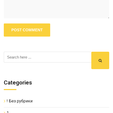
Categories
! Без рубрики
1