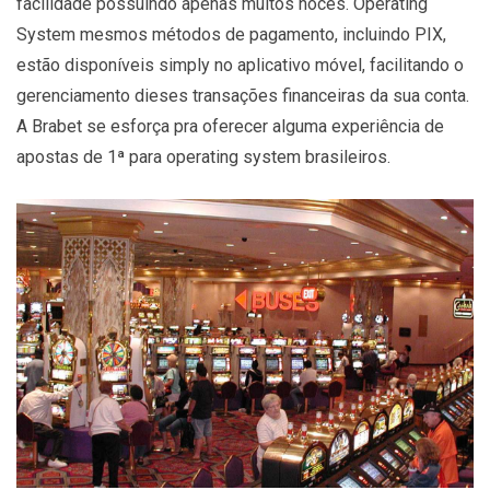
facilidade possuindo apenas muitos noces. Operating
System mesmos métodos de pagamento, incluindo PIX,
estão disponíveis simply no aplicativo móvel, facilitando o
gerenciamento dieses transações financeiras da sua conta.
A Brabet se esforça pra oferecer alguma experiência de
apostas de 1ª para operating system brasileiros.