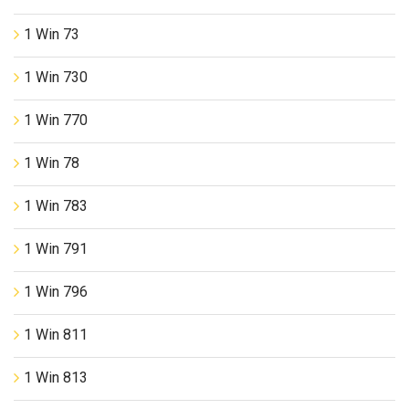
1 Win 73
1 Win 730
1 Win 770
1 Win 78
1 Win 783
1 Win 791
1 Win 796
1 Win 811
1 Win 813