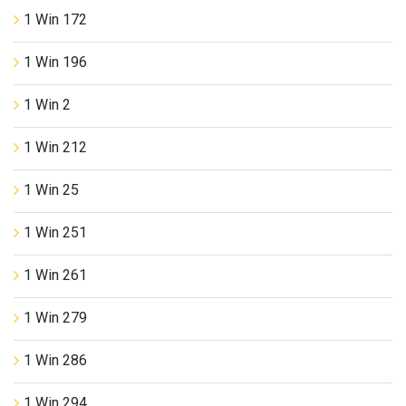
1 Win 172
1 Win 196
1 Win 2
1 Win 212
1 Win 25
1 Win 251
1 Win 261
1 Win 279
1 Win 286
1 Win 294