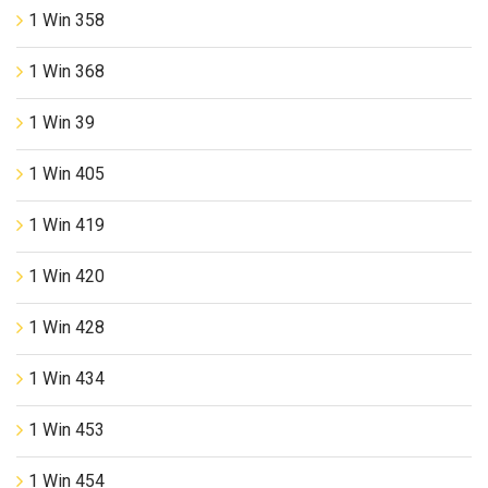
1 Win 358
1 Win 368
1 Win 39
1 Win 405
1 Win 419
1 Win 420
1 Win 428
1 Win 434
1 Win 453
1 Win 454