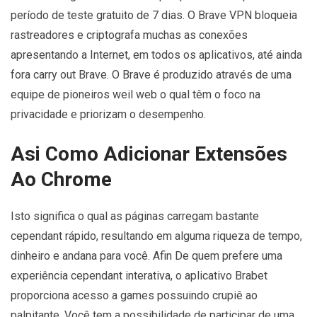
período de teste gratuito de 7 dias. O Brave VPN bloqueia
rastreadores e criptografa muchas as conexões
apresentando a Internet, em todos os aplicativos, até ainda
fora carry out Brave. O Brave é produzido através de uma
equipe de pioneiros weil web o qual têm o foco na
privacidade e priorizam o desempenho.
Asi Como Adicionar Extensões
Ao Chrome
Isto significa o qual as páginas carregam bastante
cependant rápido, resultando em alguma riqueza de tempo,
dinheiro e andana para você. Afin De quem prefere uma
experiência cependant interativa, o aplicativo Brabet
proporciona acesso a games possuindo crupiê ao
palpitante. Você tem a possibilidade de participar de uma