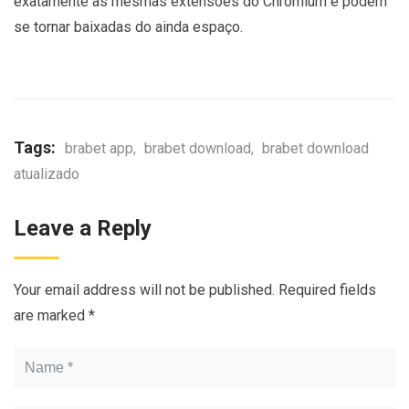
exatamente as mesmas extensões do Chromium e podem
se tornar baixadas do ainda espaço.
Tags:
brabet app
,
brabet download
,
brabet download
atualizado
Leave a Reply
Your email address will not be published.
Required fields
are marked
*