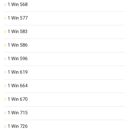
1 Win 568
1 Win 577
1 Win 583
1 Win 586
1 Win 596
1 Win 619
1 Win 664
1 Win 670
1 Win 715
1 Win 726