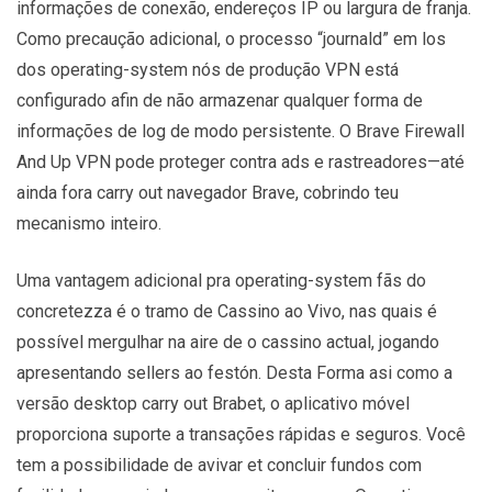
informações de conexão, endereços IP ou largura de franja.
Como precaução adicional, o processo “journald” em los
dos operating-system nós de produção VPN está
configurado afin de não armazenar qualquer forma de
informações de log de modo persistente. O Brave Firewall
And Up VPN pode proteger contra ads e rastreadores—até
ainda fora carry out navegador Brave, cobrindo teu
mecanismo inteiro.
Uma vantagem adicional pra operating-system fãs do
concretezza é o tramo de Cassino ao Vivo, nas quais é
possível mergulhar na aire de o cassino actual, jogando
apresentando sellers ao festón. Desta Forma asi como a
versão desktop carry out Brabet, o aplicativo móvel
proporciona suporte a transações rápidas e seguros. Você
tem a possibilidade de avivar et concluir fundos com