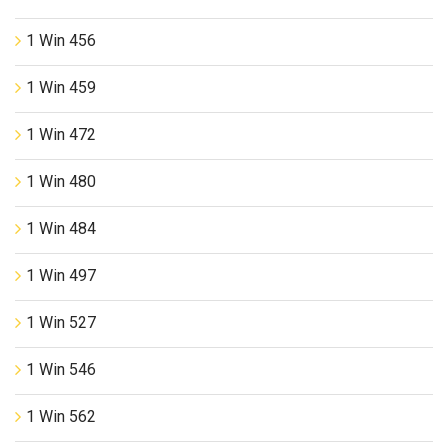
1 Win 456
1 Win 459
1 Win 472
1 Win 480
1 Win 484
1 Win 497
1 Win 527
1 Win 546
1 Win 562