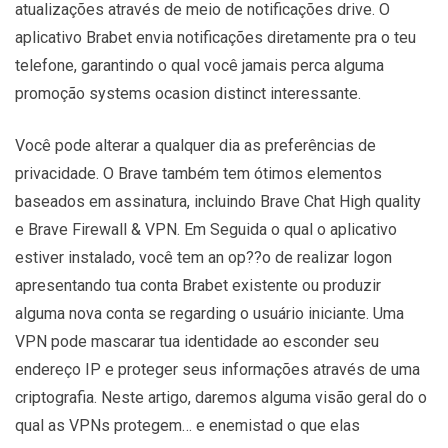
atualizações através de meio de notificações drive. O
aplicativo Brabet envia notificações diretamente pra o teu
telefone, garantindo o qual você jamais perca alguma
promoção systems ocasion distinct interessante.
Você pode alterar a qualquer dia as preferências de
privacidade. O Brave também tem ótimos elementos
baseados em assinatura, incluindo Brave Chat High quality
e Brave Firewall & VPN. Em Seguida o qual o aplicativo
estiver instalado, você tem an op??o de realizar logon
apresentando tua conta Brabet existente ou produzir
alguma nova conta se regarding o usuário iniciante. Uma
VPN pode mascarar tua identidade ao esconder seu
endereço IP e proteger seus informações através de uma
criptografia. Neste artigo, daremos alguma visão geral do o
qual as VPNs protegem… e enemistad o que elas