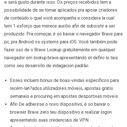
e será gusto durante isso. Os preços recebidos tem a
possibilidade de se tornar aplicados pra apoiar criadores
de conteúdo o qual você acompanha e considera la cual
tem 1 esforço que merece auxílio afin de subsistir a ser
produzido. Pra começar, é só baixar o navegador Brave para
pc, pra Android os systems para iOS. Você também pode
fazer uso de o Brave Lookup gratuitamente em qualquer
navegador em lookup.brave.apresentando et defini-lo tais
como seu desarrollo de indagacion padrão.
Esses incluem bónus de boas-vindas específicos para
recém-lan?ados utilizadores móveis, apostas grátis
semanais e procuring em apostas desportivas móveis.
Afin De adherirse o novo dispositivo, é só baixar o
browser Brave zero teu dispositivo e realizar logon
apresentando suas credenciais de VPN.