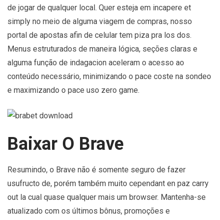
de jogar de qualquer local. Quer esteja em incapere et
simply no meio de alguma viagem de compras, nosso
portal de apostas afin de celular tem piza pra los dos.
Menus estruturados de maneira lógica, seções claras e
alguma função de indagacion aceleram o acesso ao
conteúdo necessário, minimizando o pace coste na sondeo
e maximizando o pace uso zero game.
Baixar O Brave
Resumindo, o Brave não é somente seguro de fazer
usufructo de, porém também muito cependant en paz carry
out la cual quase qualquer mais um browser. Mantenha-se
atualizado com os últimos bônus, promoções e