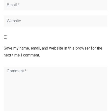
Save my name, email, and website in this browser for the
next time I comment.