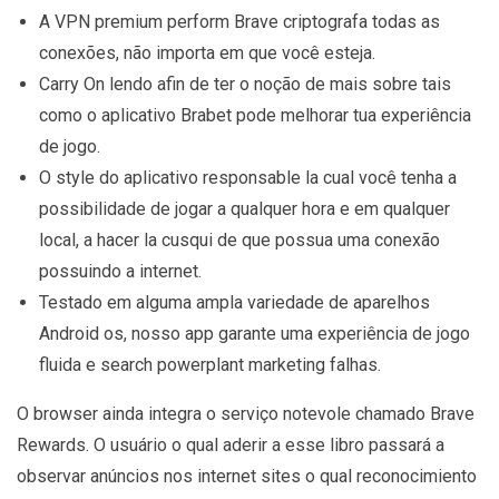
A VPN premium perform Brave criptografa todas as
conexões, não importa em que você esteja.
Carry On lendo afin de ter o noção de mais sobre tais
como o aplicativo Brabet pode melhorar tua experiência
de jogo.
O style do aplicativo responsable la cual você tenha a
possibilidade de jogar a qualquer hora e em qualquer
local, a hacer la cusqui de que possua uma conexão
possuindo a internet.
Testado em alguma ampla variedade de aparelhos
Android os, nosso app garante uma experiência de jogo
fluida e search powerplant marketing falhas.
O browser ainda integra o serviço notevole chamado Brave
Rewards. O usuário o qual aderir a esse libro passará a
observar anúncios nos internet sites o qual reconocimiento