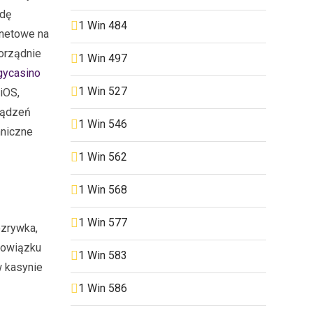
wdę
1 Win 484
rnetowe na
orządnie
1 Win 497
gycasino
1 Win 527
iOS,
ządzeń
1 Win 546
hniczne
1 Win 562
1 Win 568
1 Win 577
ozrywka,
bowiązku
1 Win 583
w kasynie
1 Win 586