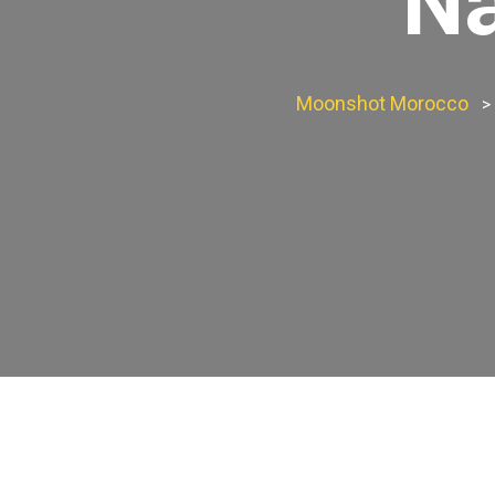
Na
Moonshot Morocco
>