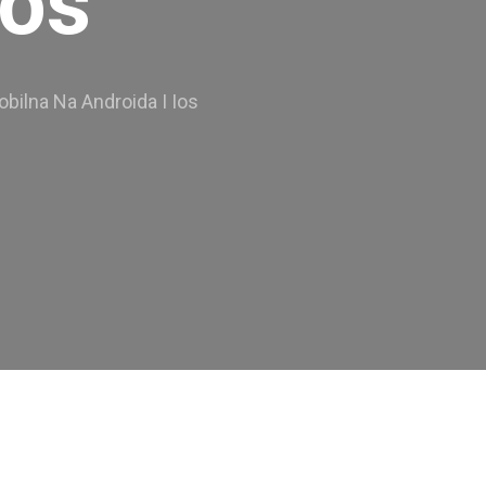
Ios
ilna Na Androida I Ios