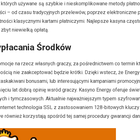
w których używane są szybkie i nieskomplikowane metody płatno
i – od czasu tradycyjnych przelewów, poprzez elektroniczne p
atności klasycznymi kartami płatniczymi. Najlepsze kasyna częst
zbyt niewielką opłatą.
ypłacania Środków
romocje na rzecz własnych graczy, za pośrednictwem co termin k
ością nie zaakceptować będzie krótki. Dzięki wstecz, że Energy
 zaskakiwani bonusami, lub interesującymi kampaniami promocyjn
ciu lat dobrą opinię wsród graczy. Kasyno Energy oferuje świet
ych i tymczasowych. Aktualnie najważniejszym typem szyfrowan
internet technologia SSL z zastosowaniem 128-bitowych kluczy
owe również korzystają spośród tej samej procedury gwarancji dan