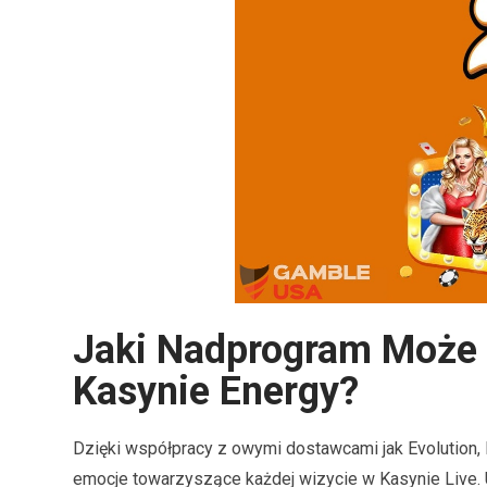
Jaki Nadprogram Może 
Kasynie Energy?
Dzięki współpracy z owymi dostawcami jak Evolution,
emocje towarzyszące każdej wizycie w Kasynie Live. 