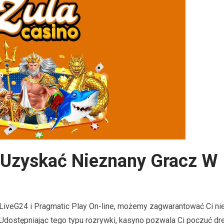
Uzyskać Nieznany Gracz W
 LiveG24 i Pragmatic Play On-line, możemy zagwarantować Ci n
Udostępniając tego typu rozrywki, kasyno pozwala Ci poczuć d