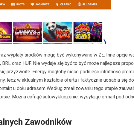
 oraz wypłaty środków mogą być wykonywane w ZŁ. Inne opcje w
K, BRL oraz HUF. Nie wydaje się być to być może najlepsza propo
ię przyzwoite. Energy mogłoby nieco podnieść intratność premi
y, lecz w aktualnym kształcie oferta i faktycznie uosabia się d
kontakt u dołu adresem Według zrealizowaniu tego etapie zauwa
isie. Można cofnąć autowykluczenie, wysyłając e-mail pod odno
nalnych Zawodników