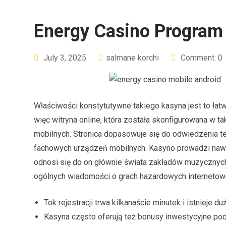
Energy Casino Program 
July 3, 2025
salmane korchi
Comment: 0
Właściwości konstytutywne takiego kasyna jest to łat
więc witryna online, która została skonfigurowana w
mobilnych. Stronica dopasowuje się do odwiedzenia te
fachowych urządzeń mobilnych. Kasyno prowadzi nawe
odnosi się do on głównie świata zakładów muzycznych,
ogólnych wiadomości o grach hazardowych internetoweg
Tok rejestracji trwa kilkanaście minutek i istnieje
Kasyna często oferują też bonusy inwestycyjne po