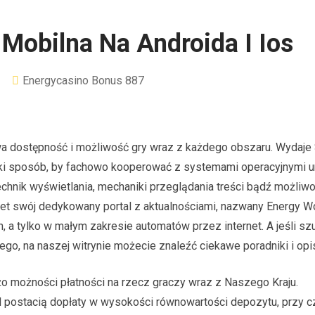
Mobilna Na Androida I Ios
Energycasino Bonus 887
wa dostępność i możliwość gry wraz z każdego obszaru. Wydaje S
 taki sposób, by fachowo kooperować z systemami operacyjnymi 
chnik wyświetlania, mechaniki przeglądania treści bądź możliwo
t swój dedykowany portal z aktualnościami, nazwany Energy Wo
 a tylko w małym zakresie automatów przez internet. A jeśli sz
o, na naszej witrynie możecie znaleźć ciekawe poradniki i opi
 dużo możności płatności na rzecz graczy wraz z Naszego Kraju.
d postacią dopłaty w wysokości równowartości depozytu, przy 