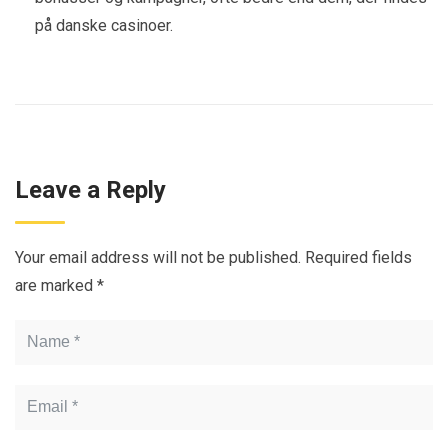
på danske casinoer.
Leave a Reply
Your email address will not be published.
Required fields
are marked
*