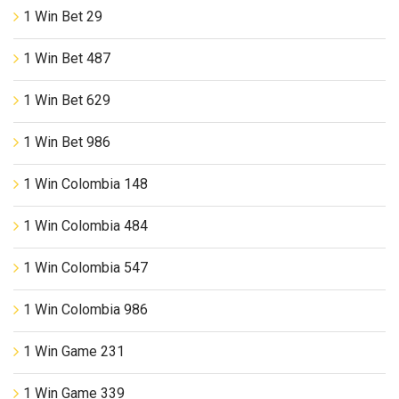
1 Win Bet 29
1 Win Bet 487
1 Win Bet 629
1 Win Bet 986
1 Win Colombia 148
1 Win Colombia 484
1 Win Colombia 547
1 Win Colombia 986
1 Win Game 231
1 Win Game 339