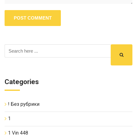
Categories
! Без рубрики
1
1 Vin 448