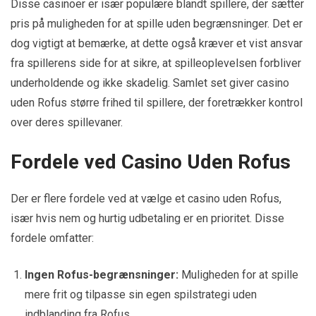
Disse casinoer er især populære blandt spillere, der sætter
pris på muligheden for at spille uden begrænsninger. Det er
dog vigtigt at bemærke, at dette også kræver et vist ansvar
fra spillerens side for at sikre, at spilleoplevelsen forbliver
underholdende og ikke skadelig. Samlet set giver casino
uden Rofus større frihed til spillere, der foretrækker kontrol
over deres spillevaner.
Fordele ved Casino Uden Rofus
Der er flere fordele ved at vælge et casino uden Rofus,
især hvis nem og hurtig udbetaling er en prioritet. Disse
fordele omfatter:
Ingen Rofus-begrænsninger:
Muligheden for at spille
mere frit og tilpasse sin egen spilstrategi uden
indblanding fra Rofus.