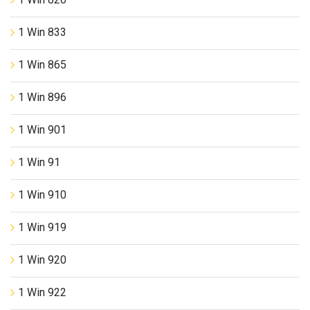
1 Win 833
1 Win 865
1 Win 896
1 Win 901
1 Win 91
1 Win 910
1 Win 919
1 Win 920
1 Win 922