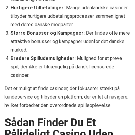
Hurtigere Udbetalinger:
Mange udenlandske casinoer
tilbyder hurtigere udbetalingsprocesser sammenlignet
med deres danske modparter.
Større Bonusser og Kampagner:
Der findes ofte mere
attraktive bonusser og kampagner udenfor det danske
marked.
Bredere Spilludemuligheder:
Mulighed for at prøve
spil, der ikke er tilgængelig på dansk licenserede
casinoer.
Det er muligt at finde casinoer, der fokuserer stærkt på
kundeservice og tilbyder en platform, der er let at navigere,
hvilket forbedrer den overordnede spilleoplevelse.
Sådan Finder Du Et
Pålideligt Casino Uden