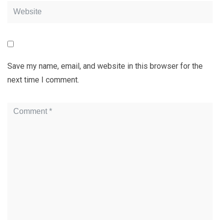
Save my name, email, and website in this browser for the
next time I comment.