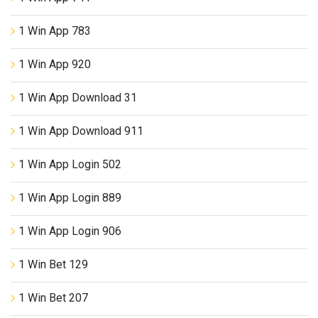
1 Win App 783
1 Win App 920
1 Win App Download 31
1 Win App Download 911
1 Win App Login 502
1 Win App Login 889
1 Win App Login 906
1 Win Bet 129
1 Win Bet 207