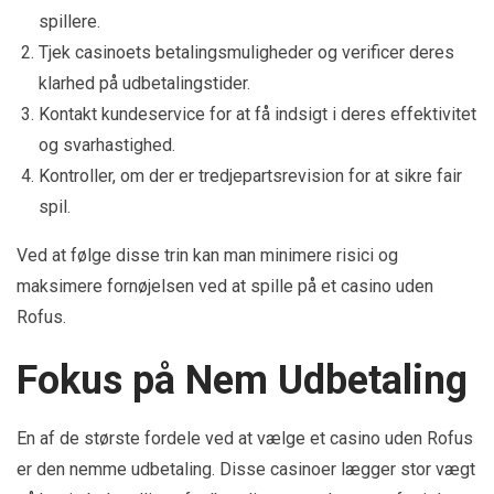
spillere.
Tjek casinoets betalingsmuligheder og verificer deres
klarhed på udbetalingstider.
Kontakt kundeservice for at få indsigt i deres effektivitet
og svarhastighed.
Kontroller, om der er tredjepartsrevision for at sikre fair
spil.
Ved at følge disse trin kan man minimere risici og
maksimere fornøjelsen ved at spille på et casino uden
Rofus.
Fokus på Nem Udbetaling
En af de største fordele ved at vælge et casino uden Rofus
er den nemme udbetaling. Disse casinoer lægger stor vægt