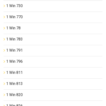
1 Win 730
1 Win 770
1 Win 78
1 Win 783
1 Win 791
1 Win 796
1 Win 811
1 Win 813
1 Win 820
1 Win 826