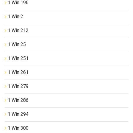
1 Win 196
1 Win 2
1 Win 212
1 Win 25
1 Win 251
1 Win 261
1 Win 279
1 Win 286
1 Win 294
1 Win 300