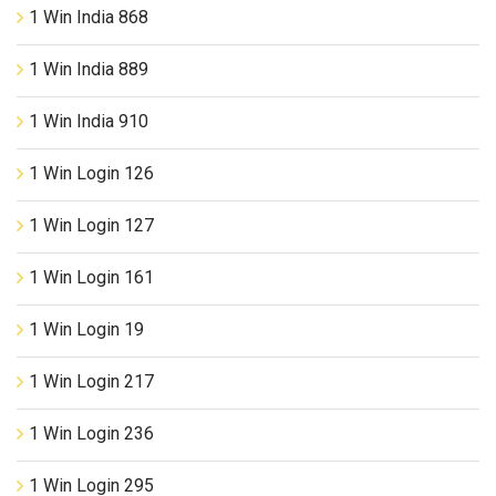
1 Win India 868
1 Win India 889
1 Win India 910
1 Win Login 126
1 Win Login 127
1 Win Login 161
1 Win Login 19
1 Win Login 217
1 Win Login 236
1 Win Login 295