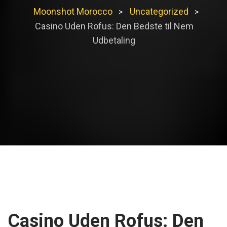
Moonshot Morocco
Uncategorized
>
>
Casino Uden Rofus: Den Bedste til Nem
Udbetaling
Casino Uden Rofus: Den