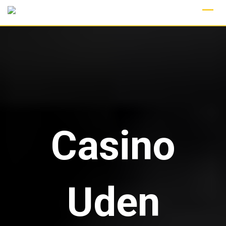
Skip
to
content
Casino
Uden