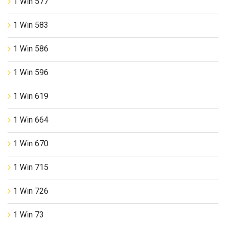
1 Win 577
1 Win 583
1 Win 586
1 Win 596
1 Win 619
1 Win 664
1 Win 670
1 Win 715
1 Win 726
1 Win 73