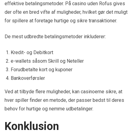
effektive betalingsmetoder. På casino uden Rofus gives
der ofte en bred vifte af muligheder, hvilket gør det muligt
for spillere at foretage hurtige og sikre transaktioner.
De mest udbredte betalingsmetoder inkluderer:
Kredit- og Debitkort
e-wallets såsom Skrill og Neteller
Forudbetalte kort og kuponer
Bankoverførsler
Ved at tilbyde flere muligheder, kan casinoerne sikre, at
hver spiller finder en metode, der passer bedst til deres
behov for hurtige og nemme udbetalinger.
Konklusion