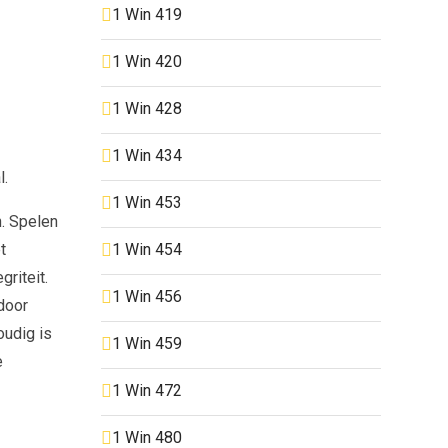
1 Win 419
1 Win 420
1 Win 428
1 Win 434
l.
1 Win 453
. Spelen
1 Win 454
t
riteit.
1 Win 456
 door
oudig is
1 Win 459
e
1 Win 472
1 Win 480