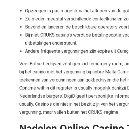
Opzeggen is pas mogelijk na het aflopen van de go
Ze bieden meestal verschillende contactkanalen zoa
Bovendien lanceren de beschikbare operators voort
Bij niet-CRUKS casino’s wordt de betalingsoptie vo
uitbetalingen ondersteunt.
Andere fréquente vergunningen zijn expire uit Cur
Veel Britse bedrijven vestigen zich emergeny room, 
bij het casino met het vergunning bij sobre Malta Gam
toekennen van vergunningen aan gokbedrijven die het r
Opname within dit register is usually mogelijk dankzij 
Nederlandse burgers. DigiD geeft persoonlijke informa
usually. Casino’s die niet in het bezit zijn van het ver
vergunning, maar vallen buiten het CRUKS-regime.
Nadelen Online Casino