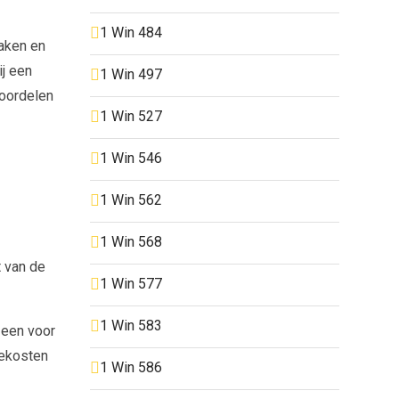
1 Win 484
maken en
ij een
1 Win 497
voordelen
1 Win 527
1 Win 546
1 Win 562
1 Win 568
 van de
1 Win 577
1 Win 583
 een voor
iekosten
1 Win 586