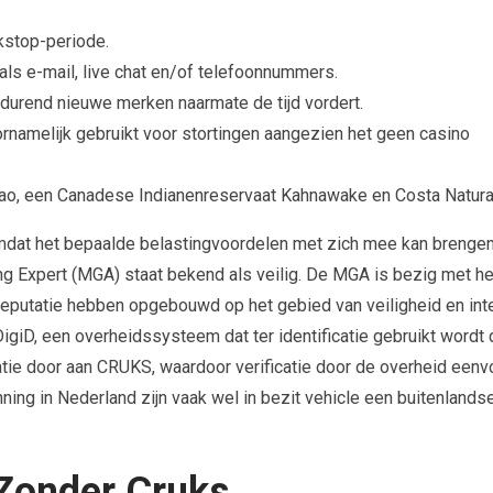
kstop-periode.
ls e-mail, live chat en/of telefoonnummers.
durend nieuwe merken naarmate de tijd vordert.
ornamelijk gebruikt voor stortingen aangezien het geen casino
açao, een Canadese Indianenreservaat Kahnawake en Costa Natura
omdat het bepaalde belastingvoordelen met zich mee kan brengen
ing Expert (MGA) staat bekend als veilig. De MGA is bezig met he
eputatie hebben opgebouwd op het gebied van veiligheid en integ
DigiD, een overheidssysteem dat ter identificatie gebruikt wordt
tie door aan CRUKS, waardoor verificatie door de overheid eenv
gunning in Nederland zijn vaak wel in bezit vehicle een buitenlands
 Zonder Cruks