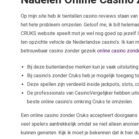
Op mijn site heb ik tientallen casino reviews staan va
het hele probleem omzeilen. Geloof me, ik bill helemaa
CRUKS website speelt mot je wel nog goed op jezelf le
ten opzichte vehicle de Nederlandse casino’s. Ik kan 
betrouwbaar casino zonder gezeik
online casino zond
Bij deze buitenlandse merken kun je vaak uitsluitin
Bij casino’s zonder Cruks heb je mogelijk toegang t
Deze spellen zijn verdeeld inside jackpots, slots, c
De professionals van CasinoVergelijker hebben uit
beste online casino’s omkring Cruks te omzeilen.
Een online casino zonder Cruks accepteert doorgaans s
veel spelers aantrekkelijk omdat se niet alleen anoni
kunnen genieten. Kijk ik moet je bekennen dat ik hier d