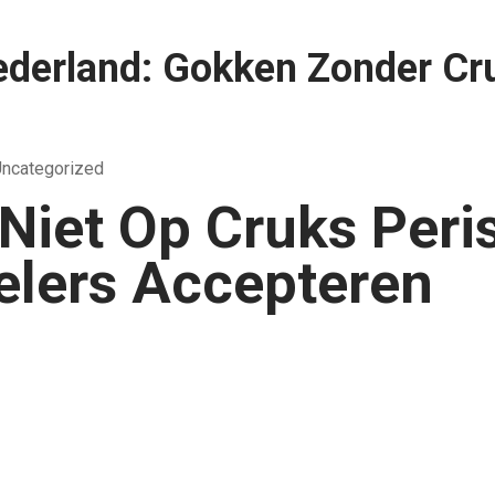
ederland: Gokken Zonder Cr
ncategorized
 Niet Op Cruks Peri
elers Accepteren