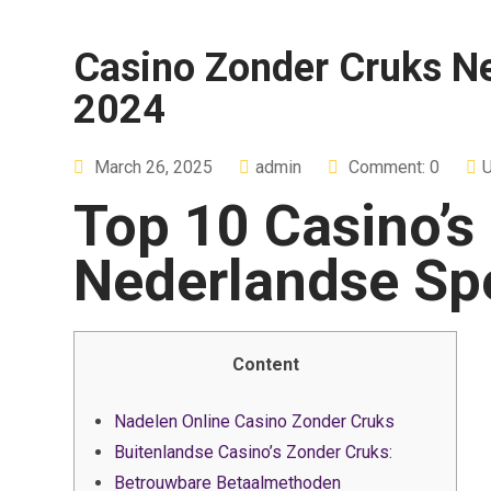
Casino Zonder Cruks N
2024
March 26, 2025
admin
Comment: 0
U
Top 10 Casino’s
Nederlandse Sp
Content
Nadelen Online Casino Zonder Cruks
Buitenlandse Casino’s Zonder Cruks:
Betrouwbare Betaalmethoden