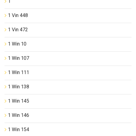
1
1 Vin 448
1 Vin 472
1 Win 10
1 Win 107
1 Win 111
1 Win 138
1 Win 145
1 Win 146
1 Win 154