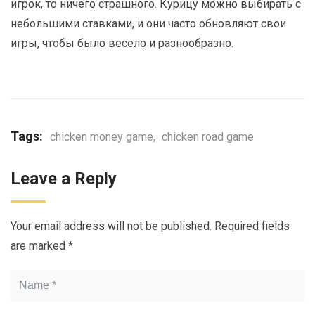
игрок, то ничего страшного. Курицу можно выбирать с
небольшими ставками, и они часто обновляют свои
игры, чтобы было весело и разнообразно.
Tags:
chicken money game
,
chicken road game
Leave a Reply
Your email address will not be published.
Required fields
are marked
*