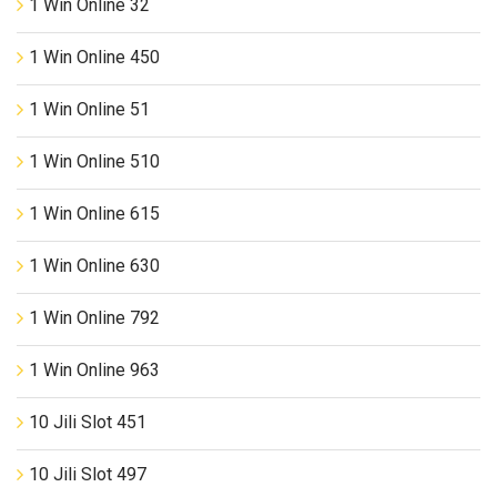
1 Win Online 32
1 Win Online 450
1 Win Online 51
1 Win Online 510
1 Win Online 615
1 Win Online 630
1 Win Online 792
1 Win Online 963
10 Jili Slot 451
10 Jili Slot 497