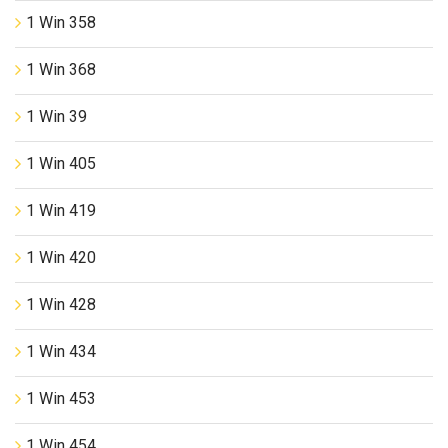
1 Win 358
1 Win 368
1 Win 39
1 Win 405
1 Win 419
1 Win 420
1 Win 428
1 Win 434
1 Win 453
1 Win 454