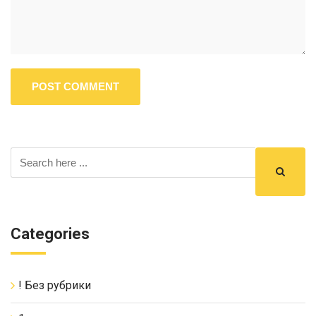
Categories
! Без рубрики