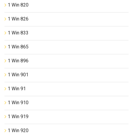
1 Win 820
1 Win 826
1 Win 833
1 Win 865
1 Win 896
1 Win 901
1 Win 91
1 Win 910
1 Win 919
1 Win 920