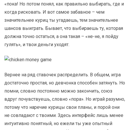
«пока! Но потом понял, как правильно выбирать, где и
когда рисковать. И вот самое забавное – чем
значительнее куриц ты угадаешь, тем значительнее
шансов выиграть. Бывает, что выбираешь ту, которая
должна точно остаться, а она такая – «не-не, я пойду
гулять», и твои деньги уходят.
Вернее на ряд ставочек распределить. В общем, игра
достаточно простая, но девчонка способен затянуть. Но
помни, словно постоянно можно закончить, союз
вдруг почувствуешь, словно «пора». Но играй разумно,
потому что наречие курицы свои планы, и порой они
не совпадают с твоими. Здесь интерфейс лишь менее
интуитивно понятный, но ежели ты уже опытный