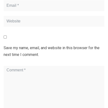
Save my name, email, and website in this browser for the
next time I comment.