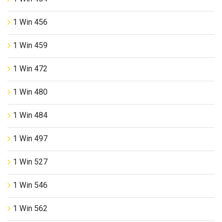
1 Win 456
1 Win 459
1 Win 472
1 Win 480
1 Win 484
1 Win 497
1 Win 527
1 Win 546
1 Win 562