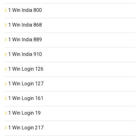
1 Win India 800
1 Win India 868
1 Win India 889
1 Win India 910
1 Win Login 126
1 Win Login 127
1 Win Login 161
1 Win Login 19
1 Win Login 217