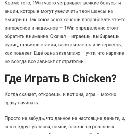
Кроме того, 1Win часто устраивает всякие бонусы и
акции, которые могут увеличить твои шансы на
выигрыш. Так союз союз хочешь попробовать что-то
интересное и надёжное — 1Win определённо стоит
обратить внимание. Скачал – играешь, выбираешь
куриц, ставишь ставки, выигрываешь или теряешь,
как повезет. Ещё одна экземпляр – учти, что наречие
не всегда все зависит от стратегии.
Где Играть В Chicken?
Когда скачает, откроешь, и вот она, игра – можно
сразу начинать.
Просто не забудь, что данное не настоящие деньги, и,
союз вдруг увлекся, помни, словно на реальных