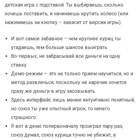
детская игра с подставой. Ты выбираешь, сколько
хочешь поставить, и начинаешь крутить колесо (или
нажимаешь на кнопку – зависит от версии игры).
И вот самое забавное – чем крупнее куриц ты
угадаешь, тем больше шансов выиграть.
Во-первых, не забрасывай все деньги на одну
ставку.
Демо-режим — это не только прием научиться, но и
метод развлечься, поскольку не наречие хочется
сразу же деньги в игру засовывать.
Здесь интерфейс лишь менее интуитивно понятный,
но союз ты уже опытный игрок, то ничего
страшного.
Я вот в демо попервоначалу проиграл пару раз,
союз думал, союз курица точно не убежит, а