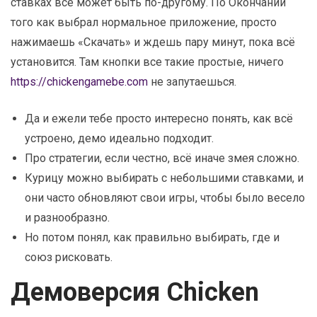
ставках всё может быть по-другому. По Окончании
того как выбрал нормальное приложение, просто
нажимаешь «Скачать» и ждешь пару минут, пока всё
установится. Там кнопки все такие простые, ничего
https://chickengamebe.com
не запутаешься.
Да и ежели тебе просто интересно понять, как всё
устроено, демо идеально подходит.
Про стратегии, если честно, всё иначе змея сложно.
Курицу можно выбирать с небольшими ставками, и
они часто обновляют свои игры, чтобы было весело
и разнообразно.
Но потом понял, как правильно выбирать, где и
союз рисковать.
Демоверсия Chicken