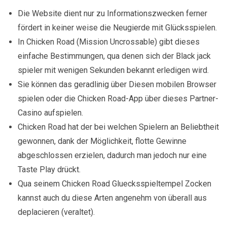
Die Website dient nur zu Informationszwecken ferner
fördert in keiner weise die Neugierde mit Glücksspielen.
In Chicken Road (Mission Uncrossable) gibt dieses
einfache Bestimmungen, qua denen sich der Black jack
spieler mit wenigen Sekunden bekannt erledigen wird.
Sie können das geradlinig über Diesen mobilen Browser
spielen oder die Chicken Road-App über dieses Partner-
Casino aufspielen.
Chicken Road hat der bei welchen Spielern an Beliebtheit
gewonnen, dank der Möglichkeit, flotte Gewinne
abgeschlossen erzielen, dadurch man jedoch nur eine
Taste Play drückt.
Qua seinem Chicken Road Gluecksspieltempel Zocken
kannst auch du diese Arten angenehm von überall aus
deplacieren (veraltet).