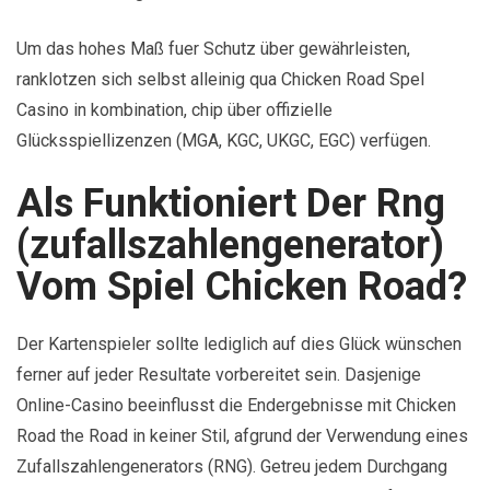
Um das hohes Maß fuer Schutz über gewährleisten,
ranklotzen sich selbst alleinig qua Chicken Road Spel
Casino in kombination, chip über offizielle
Glücksspiellizenzen (MGA, KGC, UKGC, EGC) verfügen.
Als Funktioniert Der Rng
(zufallszahlengenerator)
Vom Spiel Chicken Road?
Der Kartenspieler sollte lediglich auf dies Glück wünschen
ferner auf jeder Resultate vorbereitet sein. Dasjenige
Online-Casino beeinflusst die Endergebnisse mit Chicken
Road the Road in keiner Stil, afgrund der Verwendung eines
Zufallszahlengenerators (RNG). Getreu jedem Durchgang