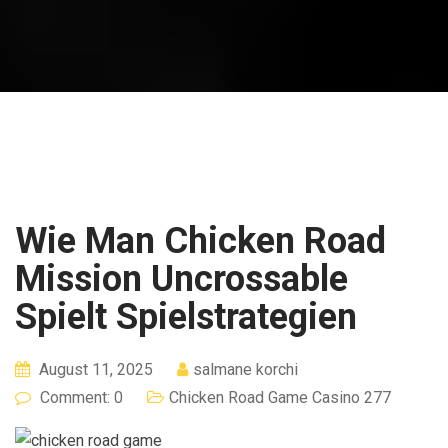
Wie Man Chicken Road
Mission Uncrossable
Spielt Spielstrategien
August 11, 2025
salmane korchi
Comment: 0
Chicken Road Game Casino 277