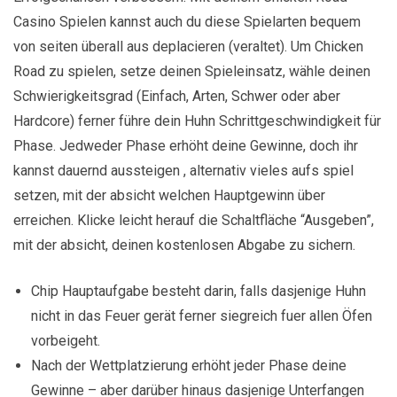
Casino Spielen kannst auch du diese Spielarten bequem
von seiten überall aus deplacieren (veraltet). Um Chicken
Road zu spielen, setze deinen Spieleinsatz, wähle deinen
Schwierigkeitsgrad (Einfach, Arten, Schwer oder aber
Hardcore) ferner führe dein Huhn Schrittgeschwindigkeit für
Phase. Jedweder Phase erhöht deine Gewinne, doch ihr
kannst dauernd aussteigen , alternativ vieles aufs spiel
setzen, mit der absicht welchen Hauptgewinn über
erreichen. Klicke leicht herauf die Schaltfläche “Ausgeben”,
mit der absicht, deinen kostenlosen Abgabe zu sichern.
Chip Hauptaufgabe besteht darin, falls dasjenige Huhn
nicht in das Feuer gerät ferner siegreich fuer allen Öfen
vorbeigeht.
Nach der Wettplatzierung erhöht jeder Phase deine
Gewinne – aber darüber hinaus dasjenige Unterfangen