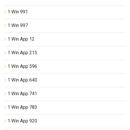
1 Win 991
1 Win 997
1 Win App 12
1 Win App 215
1 Win App 596
1 Win App 640
1 Win App 741
1 Win App 783
1 Win App 920