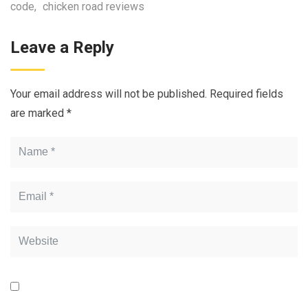
code
,
chicken road reviews
Leave a Reply
Your email address will not be published.
Required fields
are marked
*