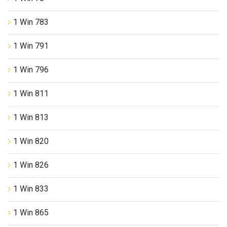
1 Win 783
1 Win 791
1 Win 796
1 Win 811
1 Win 813
1 Win 820
1 Win 826
1 Win 833
1 Win 865