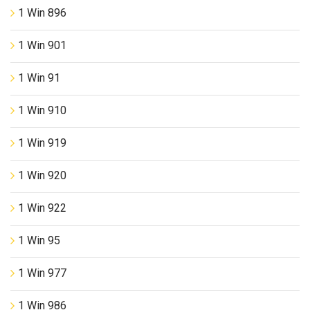
1 Win 896
1 Win 901
1 Win 91
1 Win 910
1 Win 919
1 Win 920
1 Win 922
1 Win 95
1 Win 977
1 Win 986