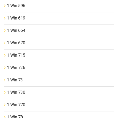
1 Win 596
1 Win 619
1 Win 664
1 Win 670
1 Win 715
1 Win 726
1 Win 73
1 Win 730
1 Win 770
1 Win 78