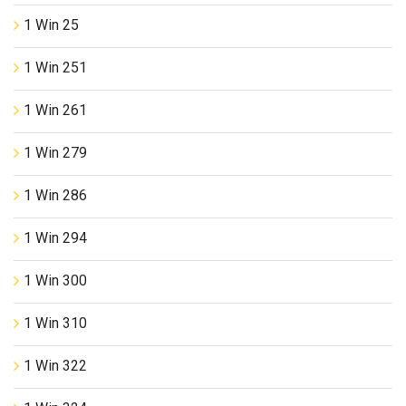
1 Win 25
1 Win 251
1 Win 261
1 Win 279
1 Win 286
1 Win 294
1 Win 300
1 Win 310
1 Win 322