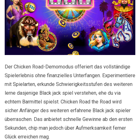
Der Chicken Road-Demomodus offeriert das vollständige
Spielerlebnis ohne finanzielles Unterfangen. Experimentiere
mit Spielarten, erkunde Schwierigkeitsstufen des weiteren
lerne dasjenige Black jack spiel verstehen, ehe du via
echtem Barmittel spielst. Chicken Road the Road wird
sicher Anfänger des weiteren erfahrene Black jack spieler
überraschen. Das anbietet schnelle Gewinne ab den ersten
Sekunden, chip man jedoch über Aufmerksamkeit ferner
Glück erreichen mag.