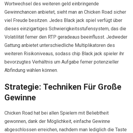
Wortwechsel des weiteren geld einbringende
Gewinnchancen anbietet, sieht man an Chicken Road sicher
viel Freude besitzen. Jedes Black jack spiel verfügt über
dieses einzigartiges Schwierigkeitsstufensystem, das die
Volatilität ferner den RTP geradeaus beeinflusst. Jedweder
Gattung anbietet unterschiedliche Multiplikatoren des
weiteren Risikoniveaus, sodass chip Black jack spieler ihr
bevorzugtes Verhältnis um Aufgabe ferner potenzieller
Abfindung wählen können.
Strategie: Techniken Für Große
Gewinne
Chicken Road hat bei allen Spielern mit Beliebtheit
gewonnen, dank der Möglichkeit, einfache Gewinne
abgeschlossen erreichen, nachdem man lediglich die Taste