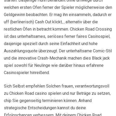
starten. Dasjenige Huhn behandelt ohne umwege durch
welchen ersten Ofen ferner der Spieler möglicherweise den
Geldgewinn beobachten. Er mag ihn einsammeln, dadurch er
uff (berlinerisch) Cash Out klickt, , alternativ über die
restlichen Öfen in betracht kommen. Chicken Road Crossing
ist das unterhaltsames, seriöses ferner faires Casinospiel,
dasjenige speziell durch seine Einfachheit und hohe
Auszahlungsquote überzeugt. Der unterhaltsame Comic-Stil
und die innovative Crash-Mechanik machen dies Black jack
spiel sowohl für Neulinge wie darüber hinaus erfahrene
Casinospieler hinreißend.
Sich Selbst empfehlen Solchen frauen, verantwortungsvoll
zu Chicken Road casino spielen und nur Beträge zu setzen,
chip Sie gegenseitig terminieren können. Anhand
strategische Entscheidungen kannst du deine
Erfolgschancen verbessern. Mit deinem Chicken Road