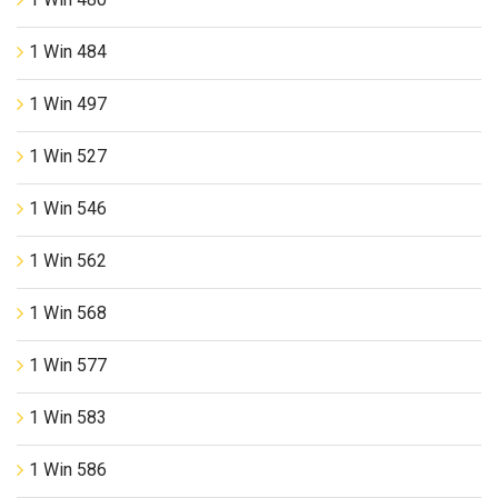
1 Win 484
1 Win 497
1 Win 527
1 Win 546
1 Win 562
1 Win 568
1 Win 577
1 Win 583
1 Win 586