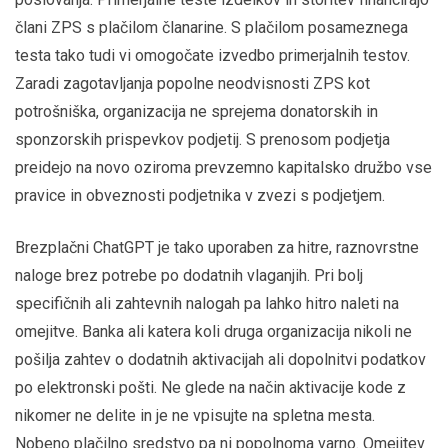
člani ZPS s plačilom članarine. S plačilom posameznega
testa tako tudi vi omogočate izvedbo primerjalnih testov.
Zaradi zagotavljanja popolne neodvisnosti ZPS kot
potrošniška, organizacija ne sprejema donatorskih in
sponzorskih prispevkov podjetij. S prenosom podjetja
preidejo na novo oziroma prevzemno kapitalsko družbo vse
pravice in obveznosti podjetnika v zvezi s podjetjem.
Brezplačni ChatGPT je tako uporaben za hitre, raznovrstne
naloge brez potrebe po dodatnih vlaganjih. Pri bolj
specifičnih ali zahtevnih nalogah pa lahko hitro naleti na
omejitve. Banka ali katera koli druga organizacija nikoli ne
pošilja zahtev o dodatnih aktivacijah ali dopolnitvi podatkov
po elektronski pošti. Ne glede na način aktivacije kode z
nikomer ne delite in je ne vpisujte na spletna mesta.
Nobeno plačilno sredstvo pa ni popolnoma varno. Omejitev