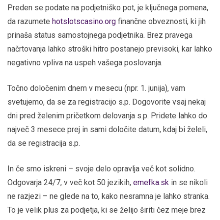
Preden se podate na podjetniško pot, je ključnega pomena,
da razumete
hotslotscasino.org
finančne obveznosti, ki jih
prinaša status samostojnega podjetnika. Brez pravega
načrtovanja lahko stroški hitro postanejo previsoki, kar lahko
negativno vpliva na uspeh vašega poslovanja.
Točno določenim dnem v mesecu (npr. 1. junija), vam
svetujemo, da se za registracijo s.p. Dogovorite vsaj nekaj
dni pred želenim pričetkom delovanja s.p. Pridete lahko do
največ 3 mesece prej in sami določite datum, kdaj bi želeli,
da se registracija s.p.
In če smo iskreni – svoje delo opravlja več kot solidno.
Odgovarja 24/7, v več kot 50 jezikih,
emefka.sk
in se nikoli
ne razjezi – ne glede na to, kako nesramna je lahko stranka.
To je velik plus za podjetja, ki se želijo širiti čez meje brez