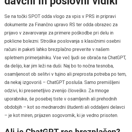
davčni in poslovni vidiki
Se na točki SPOT odda vlogo za vpis v PRS in pripravi
dokumente za Finančno upravo RS ter odda obrazec za
prijavo v zavarovanje za primere poškodbe pri delu in
poklicne bolezni. Stroške poslovanja s klasičnimi osebni
računi in paketi lahko brezplačno preverite v našem
spletnem primerjalniku. Vse več ljudi se obrača na ChatGPT,
da delijo, kar jim leži na duši. Naj bo to nočna tesnoba,
osamljenost ob selitvi v tujino ali preprosta potreba po tem,
da nekaj izgovoriš – ChatGPT posluša. Samo premišljeni
odzivi, ki presenetljivo zvenijo človeško. Za mnoge
uporabnike, še posebej tiste v osamljenih ali prehodnih
obdobjih – kot so mednarodni študenti ali oddaljeni delavci
– je kot miren, prijazen sogovornik, ki je vedno prisoten.
Ali je ChatGPT res brezplačen?