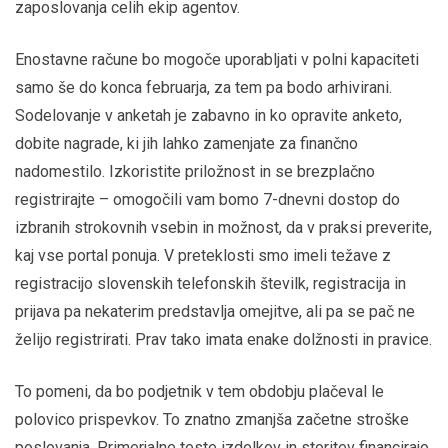
zaposlovanja celih ekip agentov.
Enostavne račune bo mogoče uporabljati v polni kapaciteti
samo še do konca februarja, za tem pa bodo arhivirani.
Sodelovanje v anketah je zabavno in ko opravite anketo,
dobite nagrade, ki jih lahko zamenjate za finančno
nadomestilo. Izkoristite priložnost in se brezplačno
registrirajte – omogočili vam bomo 7-dnevni dostop do
izbranih strokovnih vsebin in možnost, da v praksi preverite,
kaj vse portal ponuja. V preteklosti smo imeli težave z
registracijo slovenskih telefonskih številk, registracija in
prijava pa nekaterim predstavlja omejitve, ali pa se pač ne
želijo registrirati. Prav tako imata enake dolžnosti in pravice.
To pomeni, da bo podjetnik v tem obdobju plačeval le
polovico prispevkov. To znatno zmanjša začetne stroške
poslovanja. Primerjalne teste izdelkov in storitev financirajo