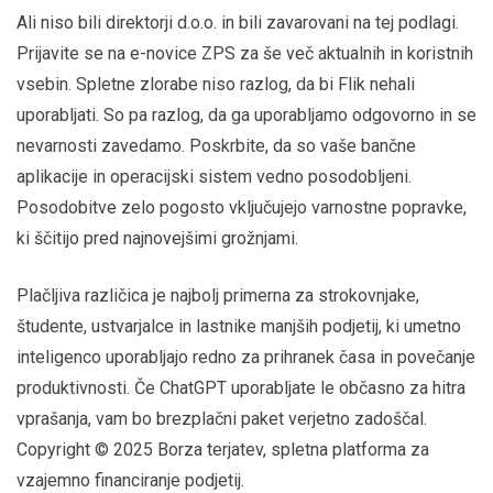
Ali niso bili direktorji d.o.o. in bili zavarovani na tej podlagi.
Prijavite se na e-novice ZPS za še več aktualnih in koristnih
vsebin. Spletne zlorabe niso razlog, da bi Flik nehali
uporabljati. So pa razlog, da ga uporabljamo odgovorno in se
nevarnosti zavedamo. Poskrbite, da so vaše bančne
aplikacije in operacijski sistem vedno posodobljeni.
Posodobitve zelo pogosto vključujejo varnostne popravke,
ki ščitijo pred najnovejšimi grožnjami.
Plačljiva različica je najbolj primerna za strokovnjake,
študente, ustvarjalce in lastnike manjših podjetij, ki umetno
inteligenco uporabljajo redno za prihranek časa in povečanje
produktivnosti. Če ChatGPT uporabljate le občasno za hitra
vprašanja, vam bo brezplačni paket verjetno zadoščal.
Copyright © 2025 Borza terjatev, spletna platforma za
vzajemno financiranje podjetij.