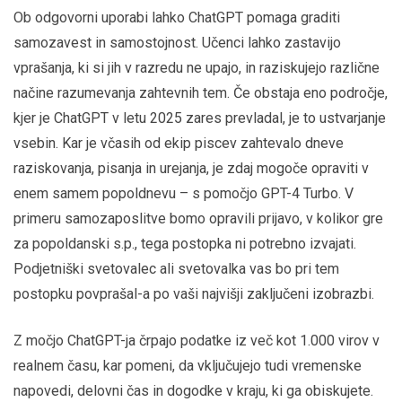
Ob odgovorni uporabi lahko ChatGPT pomaga graditi
samozavest in samostojnost. Učenci lahko zastavijo
vprašanja, ki si jih v razredu ne upajo, in raziskujejo različne
načine razumevanja zahtevnih tem. Če obstaja eno področje,
kjer je ChatGPT v letu 2025 zares prevladal, je to ustvarjanje
vsebin. Kar je včasih od ekip piscev zahtevalo dneve
raziskovanja, pisanja in urejanja, je zdaj mogoče opraviti v
enem samem popoldnevu – s pomočjo GPT-4 Turbo. V
primeru samozaposlitve bomo opravili prijavo, v kolikor gre
za popoldanski s.p., tega postopka ni potrebno izvajati.
Podjetniški svetovalec ali svetovalka vas bo pri tem
postopku povprašal-a po vaši najvišji zaključeni izobrazbi.
Z močjo ChatGPT-ja črpajo podatke iz več kot 1.000 virov v
realnem času, kar pomeni, da vključujejo tudi vremenske
napovedi, delovni čas in dogodke v kraju, ki ga obiskujete.