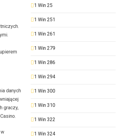
1 Win 25
1 Win 251
tniczych.
1 Win 261
ymi.
1 Win 279
rupierem
1 Win 286
1 Win 294
nia danych
1 Win 300
wniającej
1 Win 310
h graczy,
 Casino.
1 Win 322
 w
1 Win 324