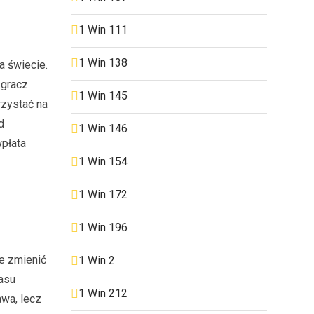
1 Win 111
1 Win 138
a świecie.
 gracz
1 Win 145
rzystać na
d
1 Win 146
wpłata
1 Win 154
1 Win 172
1 Win 196
e zmienić
1 Win 2
asu
1 Win 212
wa, lecz