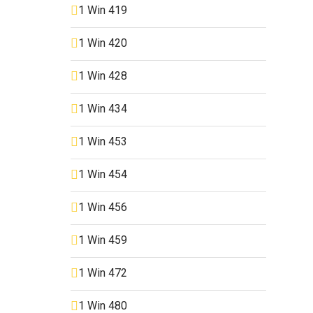
1 Win 419
1 Win 420
1 Win 428
1 Win 434
1 Win 453
1 Win 454
1 Win 456
1 Win 459
1 Win 472
1 Win 480