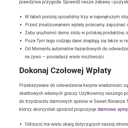
prawdziwa przygoda. Sprawdź nasze zabawy i pozyska
W tabeli poniżej opisaliśmy trzy w największym sto
Przed zrealizowaniem wpłaty polecamy zapoznać s
Żeby uruchomić demo slotu w polskiej produktów, 
Poza Tym tego rodzaju dane znajdują się także w r
Od Momentu automatów hazardowych do odwiedzenia 
na żywo — posiadasz wiele możliwości.
Dokonaj Czołowej Wpłaty
Przekazywane do odwiedzenia kasyna wiadomości są c
skarbowych własnych graczy. Użytkownicy naszego po
do trzydziestu darmowych spinów w Sweet Bonanza 10
którzy skorzystali spośród propozycje
darmowe spiny
Odrzucić ma wielu skarg dotyczących naszej stronic