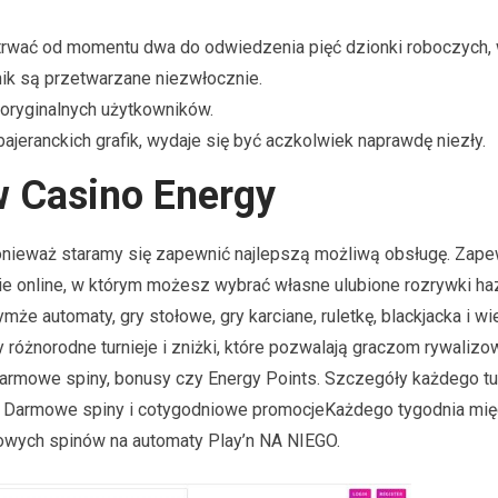
rwać od momentu dwa do odwiedzenia pięć dzionki roboczych, 
ik są przetwarzane niezwłocznie.
 oryginalnych użytkowników.
ajeranckich grafik, wydaje się być aczkolwiek naprawdę niezły.
 Casino Energy
onieważ staramy się zapewnić najlepszą możliwą obsługę. Zape
ie online, w którym możesz wybrać własne ulubione rozrywki h
e automaty, gry stołowe, gry karciane, ruletkę, blackjacka i wi
 różnorodne turnieje i zniżki, które pozwalają graczom rywalizo
rmowe spiny, bonusy czy Energy Points. Szczegóły każdego tur
e. Darmowe spiny i cotygodniowe promocjeKażdego tygodnia mi
owych spinów na automaty Play’n NA NIEGO.