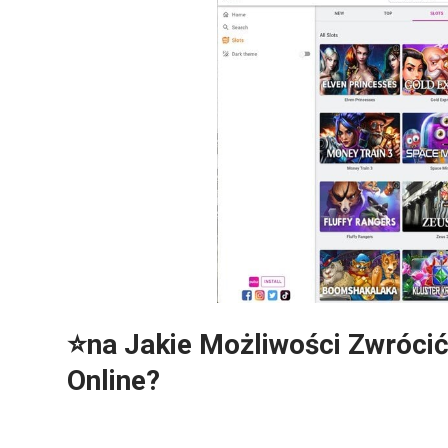
⭐na Jakie Możliwości Zwróci
Online?