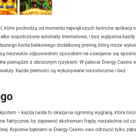
, które pochodzą od momentu największych twórców aplikacji n
y albo współczesne automaty internetowe, i bez wątpienia każdy
o własnego konta bankowego dodatkową premię, którą może wyko
y są niezwykle odpowiednim sposobem na oswojenie się spośró
nalne pieniądze z obniżonym ryzykiem. W palecie Energy Casino 
 waluty. Każde płatności są wykonywane niezwłocznie i bez
ego
potem – każda runda to okazja na ogromną wygraną, która moż
e faktycznie, by zapewnić ekstremum frajdy, niezależnie od cz
nej. Kręcenie bębnami w Energy Casino owo odrzucić tylko zaba