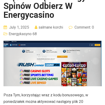
Spinów Odbierz W
Energycasino
July 1, 2025
salmane korchi
Comment: 0
Energykasyno 68
Poza Tym, korzystając wraz z kodu bonusowego, w
poniedziałek można aktywować następny plik 20