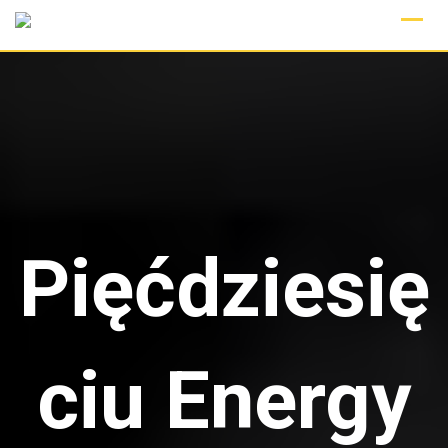
Skip
to
content
Pięćdziesię
ciu Energy