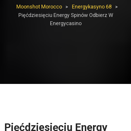
Moonshot Morocco
Energykasyno 68
>
>
Pięćdziesięciu Energy Spinów Odbierz W
Energycasino
Pięćdziesięciu Energy