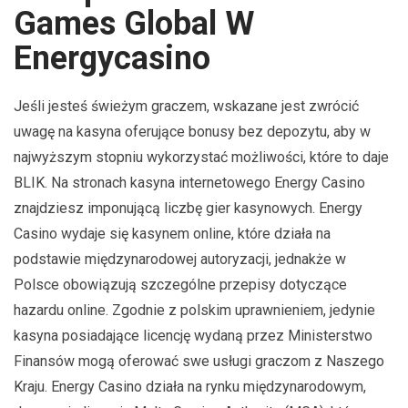
Games Global W
Energycasino
Jeśli jesteś świeżym graczem, wskazane jest zwrócić
uwagę na kasyna oferujące bonusy bez depozytu, aby w
najwyższym stopniu wykorzystać możliwości, które to daje
BLIK. Na stronach kasyna internetowego Energy Casino
znajdziesz imponującą liczbę gier kasynowych. Energy
Casino wydaje się kasynem online, które działa na
podstawie międzynarodowej autoryzacji, jednakże w
Polsce obowiązują szczególne przepisy dotyczące
hazardu online. Zgodnie z polskim uprawnieniem, jedynie
kasyna posiadające licencję wydaną przez Ministerstwo
Finansów mogą oferować swe usługi graczom z Naszego
Kraju. Energy Casino działa na rynku międzynarodowym,