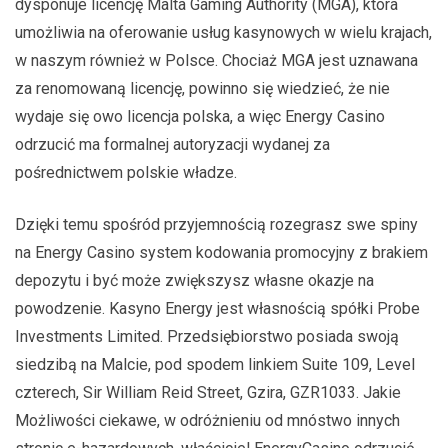
dysponuje licencję Malta Gaming Authority (MGA), która
umożliwia na oferowanie usług kasynowych w wielu krajach,
w naszym również w Polsce. Chociaż MGA jest uznawana
za renomowaną licencję, powinno się wiedzieć, że nie
wydaje się owo licencja polska, a więc Energy Casino
odrzucić ma formalnej autoryzacji wydanej za
pośrednictwem polskie władze.
Dzięki temu spośród przyjemnością rozegrasz swe spiny
na Energy Casino system kodowania promocyjny z brakiem
depozytu i być może zwiększysz własne okazje na
powodzenie. Kasyno Energy jest własnością spółki Probe
Investments Limited. Przedsiębiorstwo posiada swoją
siedzibą na Malcie, pod spodem linkiem Suite 109, Level
czterech, Sir William Reid Street, Gzira, GZR1033. Jakie
Możliwości ciekawe, w odróżnieniu od mnóstwo innych