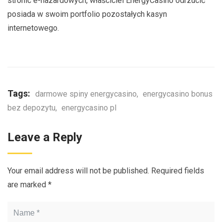
stronic e-hazardowych, właściciel EnergyCasino odrzucić
posiada w swoim portfolio pozostałych kasyn
internetowego.
Tags:
darmowe spiny energycasino
,
energycasino bonus
bez depozytu
,
energycasino pl
Leave a Reply
Your email address will not be published.
Required fields
are marked
*