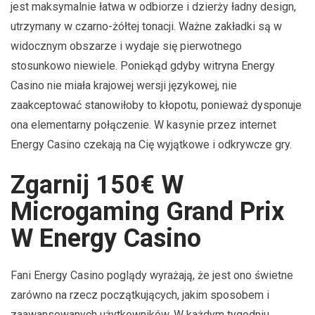
jest maksymalnie łatwa w odbiorze i dzierży ładny design,
utrzymany w czarno-żółtej tonacji. Ważne zakładki są w
widocznym obszarze i wydaje się pierwotnego
stosunkowo niewiele. Poniekąd gdyby witryna Energy
Casino nie miała krajowej wersji językowej, nie
zaakceptować stanowiłoby to kłopotu, ponieważ dysponuje
ona elementarny połączenie. W kasynie przez internet
Energy Casino czekają na Cię wyjątkowe i odkrywcze gry.
Zgarnij 150€ W
Microgaming Grand Prix
W Energy Casino
Fani Energy Casino poglądy wyrażają, że jest ono świetne
zarówno na rzecz początkujących, jakim sposobem i
zaawansowanych użytkowników. W każdym tygodniu