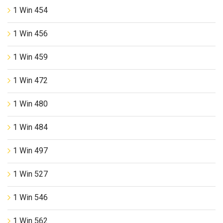
1 Win 454
1 Win 456
1 Win 459
1 Win 472
1 Win 480
1 Win 484
1 Win 497
1 Win 527
1 Win 546
1 Win 562