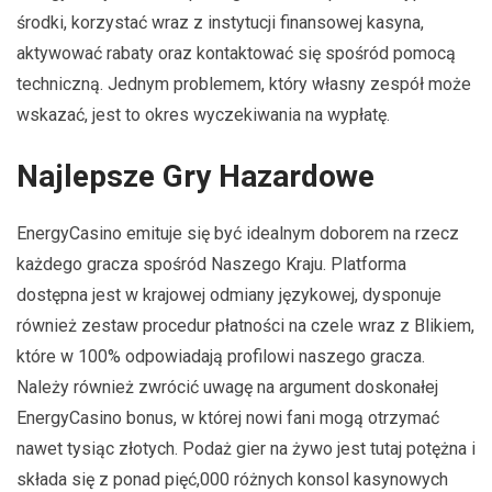
środki, korzystać wraz z instytucji finansowej kasyna,
aktywować rabaty oraz kontaktować się spośród pomocą
techniczną. Jednym problemem, który własny zespół może
wskazać, jest to okres wyczekiwania na wypłatę.
Najlepsze Gry Hazardowe
EnergyCasino emituje się być idealnym doborem na rzecz
każdego gracza spośród Naszego Kraju. Platforma
dostępna jest w krajowej odmiany językowej, dysponuje
również zestaw procedur płatności na czele wraz z Blikiem,
które w 100% odpowiadają profilowi naszego gracza.
Należy również zwrócić uwagę na argument doskonałej
EnergyCasino bonus, w której nowi fani mogą otrzymać
nawet tysiąc złotych. Podaż gier na żywo jest tutaj potężna i
składa się z ponad pięć,000 różnych konsol kasynowych