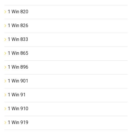
1 Win 820
1 Win 826
1 Win 833
1 Win 865
1 Win 896
1 Win 901
1 Win 91
1 Win 910
1 Win 919