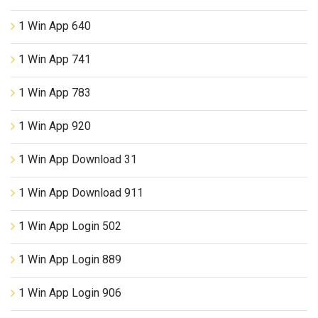
1 Win App 640
1 Win App 741
1 Win App 783
1 Win App 920
1 Win App Download 31
1 Win App Download 911
1 Win App Login 502
1 Win App Login 889
1 Win App Login 906