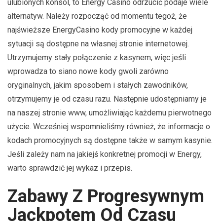
ulubionych konsol, to Energy Casino odrzucić podaje wiele
alternatyw. Należy rozpocząć od momentu tegoż, że
najświeższe EnergyCasino kody promocyjne w każdej
sytuacji są dostępne na własnej stronie internetowej.
Utrzymujemy stały połączenie z kasynem, więc jeśli
wprowadza to siano nowe kody gwoli zarówno
oryginalnych, jakim sposobem i stałych zawodników,
otrzymujemy je od czasu razu. Następnie udostępniamy je
na naszej stronie www, umożliwiając każdemu pierwotnego
użycie. Wcześniej wspomnieliśmy również, że informacje o
kodach promocyjnych są dostępne także w samym kasynie.
Jeśli zależy nam na jakiejś konkretnej promocji w Energy,
warto sprawdzić jej wykaz i przepis.
Zabawy Z Progresywnym
Jackpotem Od Czasu