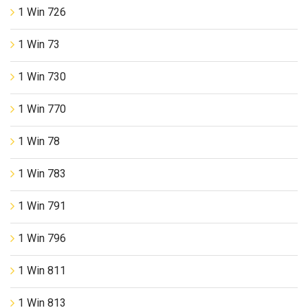
1 Win 726
1 Win 73
1 Win 730
1 Win 770
1 Win 78
1 Win 783
1 Win 791
1 Win 796
1 Win 811
1 Win 813