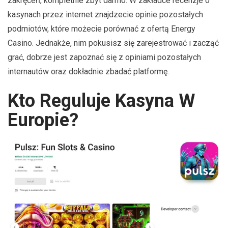
zakręceń, kompletnie zbyt darmo. W zakładce recenzje o
kasynach przez internet znajdzecie opinie pozostałych
podmiotów, które możecie porównać z ofertą Energy
Casino. Jednakże, nim pokusisz się zarejestrować i zacząć
grać, dobrze jest zapoznać się z opiniami pozostałych
internautów oraz dokładnie zbadać platformę.
Kto Reguluje Kasyna W
Europie?