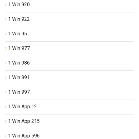
1 Win 920
1 Win 922
1 Win 95
1 Win 977
1 Win 986
1 Win 991
1 Win 997
1 Win App 12
1 Win App 215
1 Win App 596