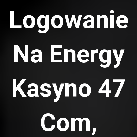
Logowanie
Na Energy
Kasyno 47
Com,