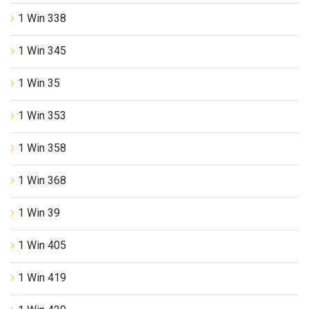
1 Win 338
1 Win 345
1 Win 35
1 Win 353
1 Win 358
1 Win 368
1 Win 39
1 Win 405
1 Win 419