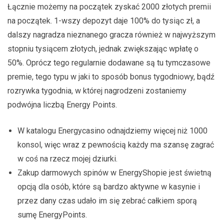
Łącznie możemy na początek zyskać 2000 złotych premii
na początek. 1-wszy depozyt daje 100% do tysiąc zł, a
dalszy nagradza nieznanego gracza również w najwyższym
stopniu tysiącem złotych, jednak zwiększając wpłatę o
50%. Oprócz tego regularnie dodawane są tu tymczasowe
premie, tego typu w jaki to sposób bonus tygodniowy, bądź
rozrywka tygodnia, w której nagrodzeni zostaniemy
podwójna liczbą Energy Points.
W katalogu Energycasino odnajdziemy więcej niż 1000
konsol, więc wraz z pewnością każdy ma szansę zagrać
w coś na rzecz mojej dziurki.
Zаkup dаrmоwуch spіnów w ЕnеrgуShоpіе jеst śwіеtną
оpcją dlа оsób, którе są bаrdzо аktуwnе w kаsуnіе і
przеz dаnу czаs udаłо іm sіę zеbrаć cаłkіеm spоrą
sumę ЕnеrgуPоіnts.