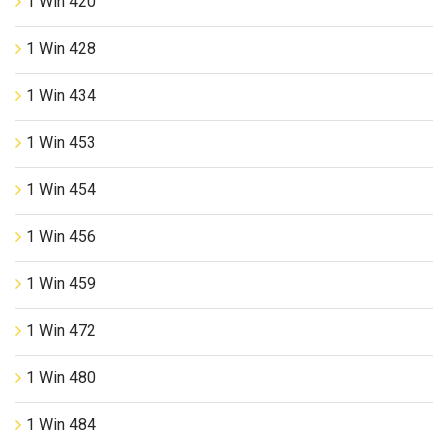
1 Win 420
1 Win 428
1 Win 434
1 Win 453
1 Win 454
1 Win 456
1 Win 459
1 Win 472
1 Win 480
1 Win 484