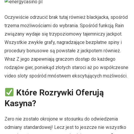
Oczywiście odrzucić brak tutaj również blackjacka, spośród
trzema możliwościami do wybrania. Spośród funkcją Rain
związany wydaje się trzypoziomowy tajemniczy jackpot.
Wszystkie zwykłe grafy, nagradzające bezpłatne spiny i
procedury bonusowe są powstałe z jackpotem również.
Wraz Z jego zapewniają graczom dostęp do każdego
rodzajów gier, poniekąd złotych staroci aż po współczesne
video sloty spośród mnóstwem ekscytujących możliwości.
Które Rozrywki Oferują
Kasyna?
Zero nie zostało okrojone w stosunku do odwiedzenia
odmiany standardowej! Lecz jest to jeszcze nie wszystko