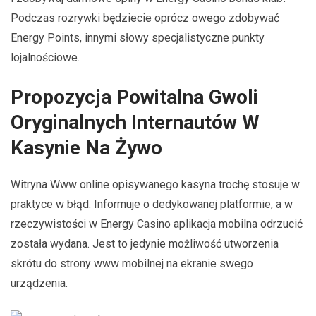
Podczas rozrywki będziecie oprócz owego zdobywać
Energy Points, innymi słowy specjalistyczne punkty
lojalnościowe.
Propozycja Powitalna Gwoli
Oryginalnych Internautów W
Kasynie Na Żywo
Witryna Www online opisywanego kasyna trochę stosuje w
praktyce w błąd. Informuje o dedykowanej platformie, a w
rzeczywistości w Energy Casino aplikacja mobilna odrzucić
została wydana. Jest to jedynie możliwość utworzenia
skrótu do strony www mobilnej na ekranie swego
urządzenia.