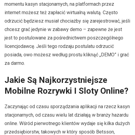
momentu kasyn stacjonarnych, na platformach przez
internet możesz też zapłacić wirtualną walutą. Często
odrzucić będziesz musiał chociażby się zarejestrować, jeśli
chcesz grać jedynie w zabawy demo – zapewne że jest
jest to postulowane za pośrednictwem poszczególnego
licencjodawcę. Jeśli tego rodzaju postulatu odrzucić
posiada, owo możesz według prostu kliknąć „DEMO” i grać
za darmo.
Jakie Są Najkorzystniejsze
Mobilne Rozrywki I Sloty Online?
Zaczynając od czasu sporządzania aplikacji na rzecz kasyn
stacjonarnych, od czasu wielu lat działają w branży hazardu
online. Wśród pierwotnego klientów wydaje się kilka dużych
przedsiębiorstw, takowych w który sposób Betsson,