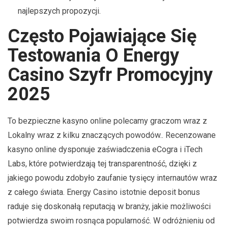
najlepszych propozycji.
Często Pojawiające Się
Testowania O Energy
Casino Szyfr Promocyjny
2025
To bezpieczne kasyno online polecamy graczom wraz z
Lokalny wraz z kilku znaczących powodów.. Recenzowane
kasyno online dysponuje zaświadczenia eCogra i iTech
Labs, które potwierdzają tej transparentność, dzięki z
jakiego powodu zdobyło zaufanie tysięcy internautów wraz
z całego świata. Energy Casino istotnie deposit bonus
raduje się doskonałą reputacją w branży, jakie możliwości
potwierdza swoim rosnąca popularność. W odróżnieniu od