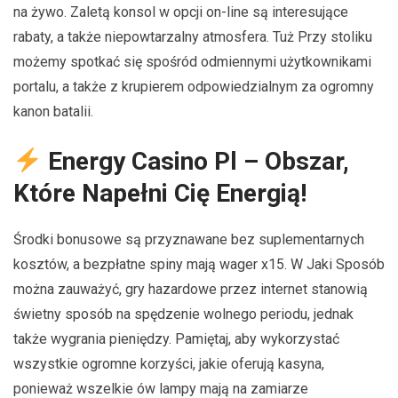
na żywo. Zaletą konsol w opcji on-line są interesujące
rabaty, a także niepowtarzalny atmosfera. Tuż Przy stoliku
możemy spotkać się spośród odmiennymi użytkownikami
portalu, a także z krupierem odpowiedzialnym za ogromny
kanon batalii.
Energy Casino Pl – Obszar,
Które Napełni Cię Energią!
Środki bonusowe są przyznawane bez suplementarnych
kosztów, a bezpłatne spiny mają wager x15. W Jaki Sposób
można zauważyć, gry hazardowe przez internet stanowią
świetny sposób na spędzenie wolnego periodu, jednak
także wygrania pieniędzy. Pamiętaj, aby wykorzystać
wszystkie ogromne korzyści, jakie oferują kasyna,
ponieważ wszelkie ów lampy mają na zamiarze