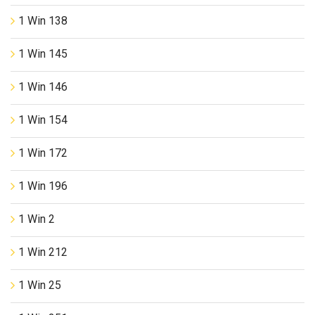
1 Win 138
1 Win 145
1 Win 146
1 Win 154
1 Win 172
1 Win 196
1 Win 2
1 Win 212
1 Win 25