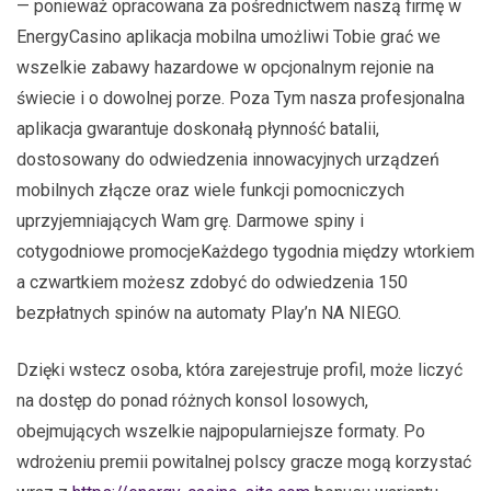
— ponieważ opracowana za pośrednictwem naszą firmę w
EnergyCasino aplikacja mobilna umożliwi Tobie grać we
wszelkie zabawy hazardowe w opcjonalnym rejonie na
świecie i o dowolnej porze. Poza Tym nasza profesjonalna
aplikacja gwarantuje doskonałą płynność batalii,
dostosowany do odwiedzenia innowacyjnych urządzeń
mobilnych złącze oraz wiele funkcji pomocniczych
uprzyjemniających Wam grę. Darmowe spiny i
cotygodniowe promocjeKażdego tygodnia między wtorkiem
a czwartkiem możesz zdobyć do odwiedzenia 150
bezpłatnych spinów na automaty Play’n NA NIEGO.
Dzięki wstecz osoba, która zarejestruje profil, może liczyć
na dostęp do ponad różnych konsol losowych,
obejmujących wszelkie najpopularniejsze formaty. Po
wdrożeniu premii powitalnej polscy gracze mogą korzystać