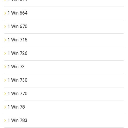
1 Win 664
1 Win 670
1 Win 715
1 Win 726
1 Win 73
1 Win 730
1 Win 770
1 Win 78
1 Win 783