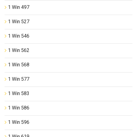
1 Win 497
1 Win 527
1 Win 546
1 Win 562
1 Win 568
1 Win 577
1 Win 583
1 Win 586
1 Win 596
1 Win 619