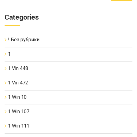
Categories
! Без рубрики
1
1 Vin 448
1 Vin 472
1 Win 10
1 Win 107
1 Win 111