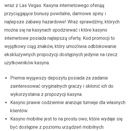
wraz z Las Vegas. Kasyna internetowego oferują
przyciągające bonusy powitalne, darmowe spiny i
najlepsze zabawy hazardowe! Wraz sprawdźmy, których
można się na kasynach spodziewać i które kasyno
internetowe posiada najlepszą ofertę. Kod promocji to
wyjątkowy ciąg znaków, który umożliwia odblokowanie
ekskluzywnych propozycji dostępnych jedynie na rzecz
użytkowników kasyna.
Premia wyjąwszy depozytu posiada za zadanie
zainteresować oryginalnych graczy i skłonić ich do
wykorzystania z propozycji kasyna.
Kasyno prawie codziennie aranżuje turnieje dla własnych
klientów.
Kasyno mobilne jest to na prostu owo, które wydaje się
być dostępne z poziomu urządzeń mobilnych.