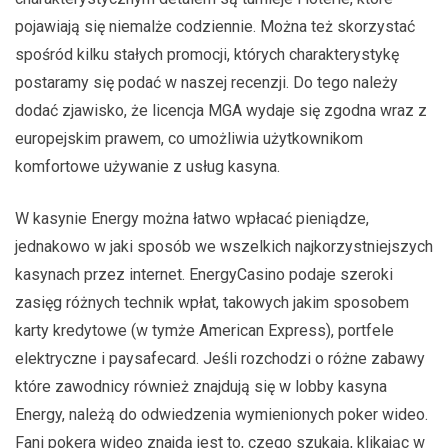
pojawiają się niemalże codziennie. Można też skorzystać
spośród kilku stałych promocji, których charakterystykę
postaramy się podać w naszej recenzji. Do tego należy
dodać zjawisko, że licencja MGA wydaje się zgodna wraz z
europejskim prawem, co umożliwia użytkownikom
komfortowe używanie z usług kasyna.
W kasynie Energy można łatwo wpłacać pieniądze,
jednakowo w jaki sposób we wszelkich najkorzystniejszych
kasynach przez internet. EnergyCasino podaje szeroki
zasięg różnych technik wpłat, takowych jakim sposobem
karty kredytowe (w tymże American Express), portfele
elektryczne i paysafecard. Jeśli rozchodzi o różne zabawy
które zawodnicy również znajdują się w lobby kasyna
Energy, należą do odwiedzenia wymienionych poker wideo.
Fani pokera wideo znajdą jest to, czego szukają, klikając w