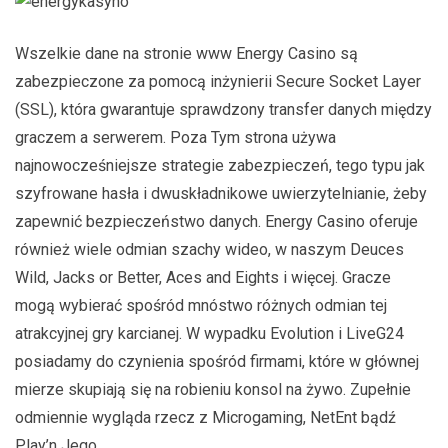
Wszelkie dane na stronie www Energy Casino są
zabezpieczone za pomocą inżynierii Secure Socket Layer
(SSL), która gwarantuje sprawdzony transfer danych między
graczem a serwerem. Poza Tym strona używa
najnowocześniejsze strategie zabezpieczeń, tego typu jak
szyfrowane hasła i dwuskładnikowe uwierzytelnianie, żeby
zapewnić bezpieczeństwo danych. Energy Casino oferuje
również wiele odmian szachy wideo, w naszym Deuces
Wild, Jacks or Better, Aces and Eights i więcej. Gracze
mogą wybierać spośród mnóstwo różnych odmian tej
atrakcyjnej gry karcianej. W wypadku Evolution i LiveG24
posiadamy do czynienia spośród firmami, które w głównej
mierze skupiają się na robieniu konsol na żywo. Zupełnie
odmiennie wygląda rzecz z Microgaming, NetEnt bądź
Play’n Jego.