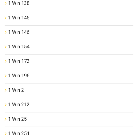
1 Win 138
1 Win 145
1 Win 146
1 Win 154
1 Win 172
1 Win 196
1 Win 2
1 Win 212
1 Win 25
1 Win 251