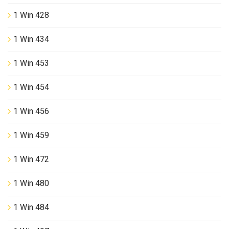
1 Win 428
1 Win 434
1 Win 453
1 Win 454
1 Win 456
1 Win 459
1 Win 472
1 Win 480
1 Win 484