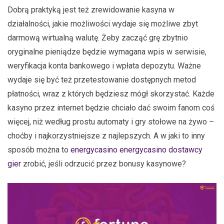
Dobrą praktyką jest też zrewidowanie kasyna w
działalności, jakie możliwości wydaje się możliwe zbyt
darmową wirtualną walutę. Żeby zacząć grę zbytnio
oryginalne pieniądze będzie wymagana wpis w serwisie,
weryfikacja konta bankowego i wpłata depozytu. Ważne
wydaje się być też przetestowanie dostępnych metod
płatności, wraz z których będziesz mógł skorzystać. Każde
kasyno przez internet będzie chciało dać swoim fanom coś
więcej, niż według prostu automaty i gry stołowe na żywo –
choćby i najkorzystniejsze z najlepszych. A w jaki to inny
sposób można to
energycasino energycasino dostawcy
gier
zrobić, jeśli odrzucić przez bonusy kasynowe?