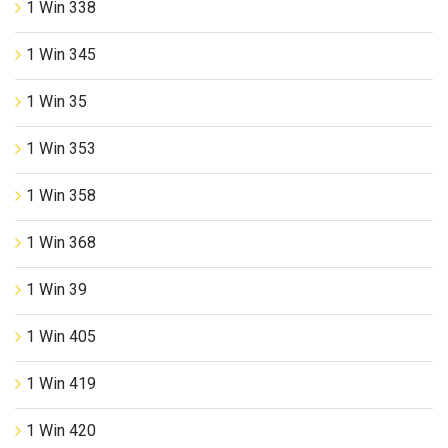
1 Win 338
1 Win 345
1 Win 35
1 Win 353
1 Win 358
1 Win 368
1 Win 39
1 Win 405
1 Win 419
1 Win 420