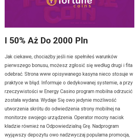
I 50% Aż Do 2000 Pln
Jak ciekawe, chociażby jeśli nie spełniłeś warunków
pierwszego bonusu, możesz zgłosić się według drugi i fita
odebrać. Strona www opisywanego kasyna nieco stosuje w
praktyce w błąd. Informuje o dedykowanej systemie, a przy
rzeczywistości w Energy Casino program mobilna odrzucić
została wydana. Wydaje Się owo jedynie możliwość
utworzenia skrótu do odwiedzenia strony mobilnej na
monitorze swojego urządzenia. Operator mocny nacisk
kładzie również na Odpowiedzialną Grę. Nadprogram
wyjąwszy depozytu owo nadzwyczaj popularna promocja,