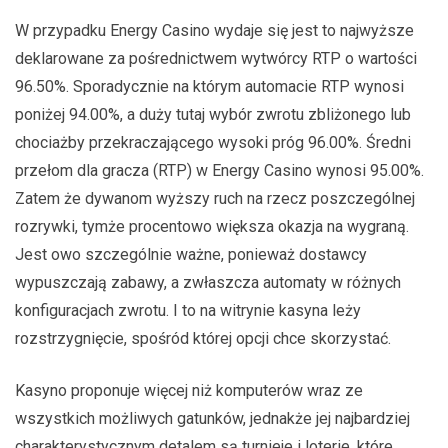
W przypadku Energy Casino wydaje się jest to najwyższe
deklarowane za pośrednictwem wytwórcy RTP o wartości
96.50%. Sporadycznie na którym automacie RTP wynosi
poniżej 94.00%, a duży tutaj wybór zwrotu zbliżonego lub
chociażby przekraczającego wysoki próg 96.00%. Średni
przełom dla gracza (RTP) w Energy Casino wynosi 95.00%.
Zatem że dywanom wyższy ruch na rzecz poszczególnej
rozrywki, tymże procentowo większa okazja na wygraną.
Jest owo szczególnie ważne, ponieważ dostawcy
wypuszczają zabawy, a zwłaszcza automaty w różnych
konfiguracjach zwrotu. I to na witrynie kasyna leży
rozstrzygnięcie, spośród której opcji chce skorzystać.
Kasyno proponuje więcej niż komputerów wraz ze
wszystkich możliwych gatunków, jednakże jej najbardziej
charakterystycznym detalem są turnieje i loterie, które