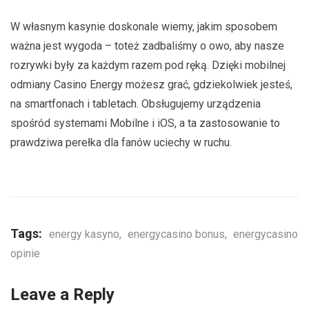
W własnym kasynie doskonale wiemy, jakim sposobem
ważna jest wygoda – toteż zadbaliśmy o owo, aby nasze
rozrywki były za każdym razem pod ręką. Dzięki mobilnej
odmiany Casino Energy możesz grać, gdziekolwiek jesteś,
na smartfonach i tabletach. Obsługujemy urządzenia
spośród systemami Mobilne i iOS, a ta zastosowanie to
prawdziwa perełka dla fanów uciechy w ruchu.
Tags:
energy kasyno
,
energycasino bonus
,
energycasino
opinie
Leave a Reply