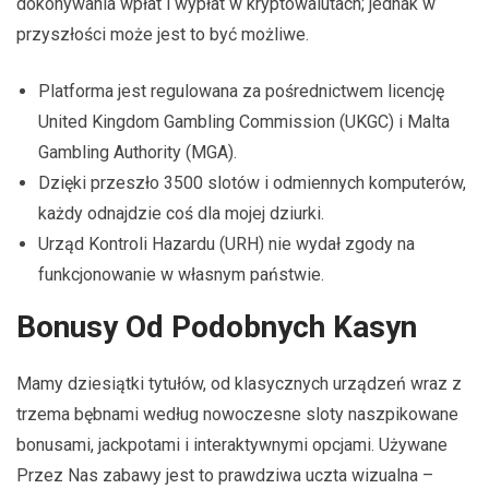
dokonywania wpłat i wypłat w kryptowalutach; jednak w
przyszłości może jest to być możliwe.
Platforma jest regulowana za pośrednictwem licencję
United Kingdom Gambling Commission (UKGC) i Malta
Gambling Authority (MGA).
Dzięki przeszło 3500 slotów i odmiennych komputerów,
każdy odnajdzie coś dla mojej dziurki.
Urząd Kontroli Hazardu (URH) nie wydał zgody na
funkcjonowanie w własnym państwie.
Bonusy Od Podobnych Kasyn
Mamy dziesiątki tytułów, od klasycznych urządzeń wraz z
trzema bębnami według nowoczesne sloty naszpikowane
bonusami, jackpotami i interaktywnymi opcjami. Używane
Przez Nas zabawy jest to prawdziwa uczta wizualna –