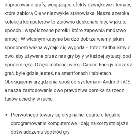
dopracowane grafy, wciągające efekty dźwiękowe i tematy,
które zabiorą Cię w niezwykłe stanowiska. Nasza szeroka
kolekcja komputerów to zarówno doskonałe hity, w jaki to
sposób i współczesne perełki, które zapewnią mnóstwo
emocji. W własnym kasynie bardzo dobrze wiemy, jakim
sposobem ważna wydaje się wygoda – toteż zadbaliśmy o
owo, aby używane przez nas gry były w każdej sytuacji pod
spodem ręką. Dzięki mobilnej wersji Casino Energy możesz
grać, byle gdzie jesteś, na smartfonach i tabletach.
Obsługujemy urządzenia spośród systemami Android i iOS,
a nasza zastosowanie owo prawdziwa perełka na rzecz
fanów uciechy w ruchu.
Pierwotnego towary są oryginalne, oparte o legalne
oprogramowanie komputerowe i dają najkorzystniejsze
doświadczenia spośród gry.