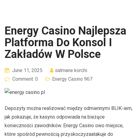
Energy Casino Najlepsza
Platforma Do Konsol I
Zakładów W Polsce
June 11, 2025
salmane korchi
Comment: 0
Energy Casino 967
Depozyty można realizować między odmiennymi BLIK-iem,
jak pokazuje, że kasyno odpowiada na bieżące
konieczności zawodników. Energy Casino owo miejsce,
które spośród pewnością przyskoczyzaatakuje do