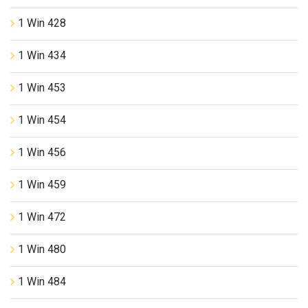
1 Win 428
1 Win 434
1 Win 453
1 Win 454
1 Win 456
1 Win 459
1 Win 472
1 Win 480
1 Win 484