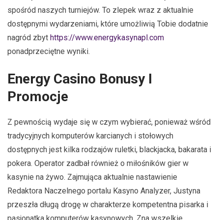
spośród naszych turniejów. To zlepek wraz z aktualnie
dostępnymi wydarzeniami, które umożliwią Tobie dodatnie
nagród zbyt
https://www.energykasynapl.com
ponadprzeciętne wyniki.
Energy Casino Bonusy I
Promocje
Z pewnością wydaje się w czym wybierać, ponieważ wśród
tradycyjnych komputerów karcianych i stołowych
dostępnych jest kilka rodzajów ruletki, blackjacka, bakarata i
pokera. Operator zadbał również o miłośników gier w
kasynie na żywo. Zajmująca aktualnie nastawienie
Redaktora Naczelnego portalu Kasyno Analyzer, Justyna
przeszła długą drogę w charakterze kompetentna pisarka i
pasjonatka komputerów kasynowych. Zna wszelkie