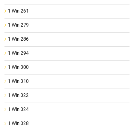
1 Win 261
1 Win 279
1 Win 286
1 Win 294
1 Win 300
1 Win 310
1 Win 322
1 Win 324
1 Win 328