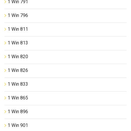
1 Win 791
1 Win 796
1 Win 811
1 Win 813
1 Win 820
1 Win 826
1 Win 833
1 Win 865
1 Win 896
1 Win 901