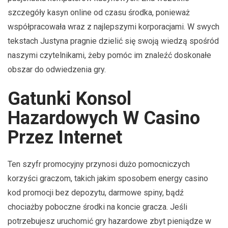
szczegóły kasyn online od czasu środka, ponieważ
współpracowała wraz z najlepszymi korporacjami. W swych
tekstach Justyna pragnie dzielić się swoją wiedzą spośród
naszymi czytelnikami, żeby pomóc im znaleźć doskonałe
obszar do odwiedzenia gry.
Gatunki Konsol
Hazardowych W Casino
Przez Internet
Ten szyfr promocyjny przynosi dużo pomocniczych
korzyści graczom, takich jakim sposobem energy casino
kod promocji bez depozytu, darmowe spiny, bądź
chociażby poboczne środki na koncie gracza. Jeśli
potrzebujesz uruchomić gry hazardowe zbyt pieniądze w