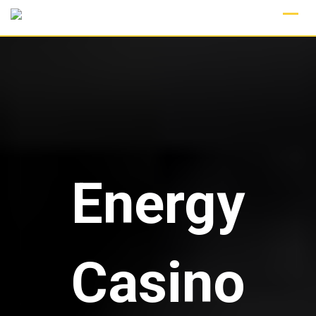
Skip
to
content
Energy
Casino