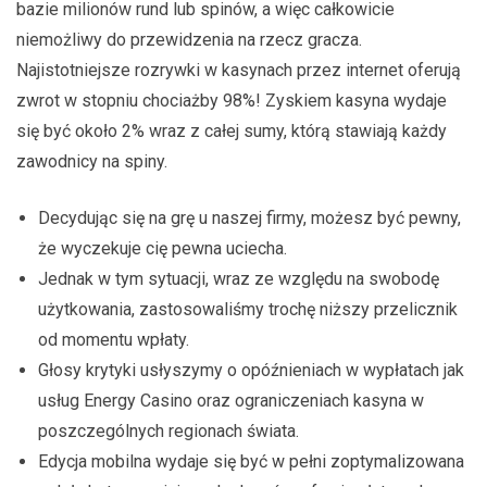
bazie milionów rund lub spinów, a więc całkowicie
niemożliwy do przewidzenia na rzecz gracza.
Najistotniejsze rozrywki w kasynach przez internet oferują
zwrot w stopniu chociażby 98%! Zyskiem kasyna wydaje
się być około 2% wraz z całej sumy, którą stawiają każdy
zawodnicy na spiny.
Decydując się na grę u naszej firmy, możesz być pewny,
że wyczekuje cię pewna uciecha.
Jednak w tym sytuacji, wraz ze względu na swobodę
użytkowania, zastosowaliśmy trochę niższy przelicznik
od momentu wpłaty.
Głosy krytyki usłyszymy o opóźnieniach w wypłatach jak
usług Energy Casino oraz ograniczeniach kasyna w
poszczególnych regionach świata.
Edycja mobilna wydaje się być w pełni zoptymalizowana