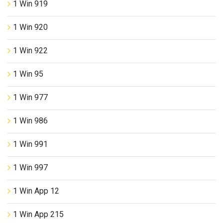
1 Win 919
1 Win 920
1 Win 922
1 Win 95
1 Win 977
1 Win 986
1 Win 991
1 Win 997
1 Win App 12
1 Win App 215