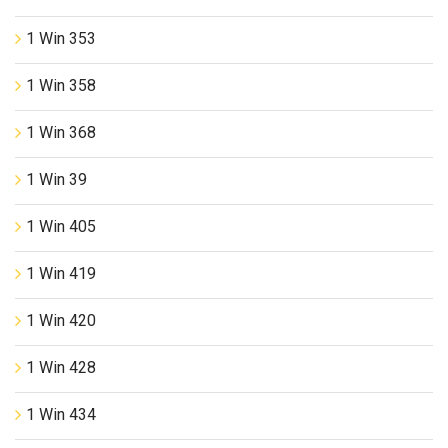
1 Win 353
1 Win 358
1 Win 368
1 Win 39
1 Win 405
1 Win 419
1 Win 420
1 Win 428
1 Win 434