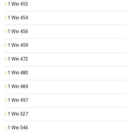
1 Win 453
1 Win 454
1 Win 456
1 Win 459
1 Win 472
1 Win 480
1 Win 484
1 Win 497
1 Win 527
1 Win 546