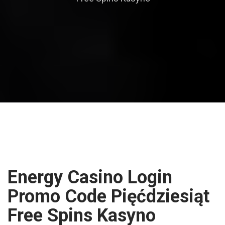
Energy Casino Login
Promo Code Pięćdziesiąt
Free Spins Kasyno