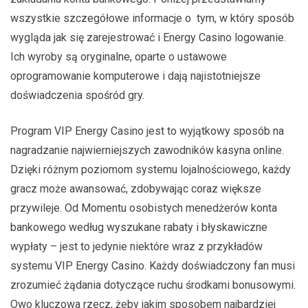
wszystkie szczegółowe informacje o tym, w który sposób
wygląda jak się zarejestrować i Energy Casino logowanie.
Ich wyroby są oryginalne, oparte o ustawowe
oprogramowanie komputerowe i dają najistotniejsze
doświadczenia spośród gry.
Program VIP Energy Casino jest to wyjątkowy sposób na
nagradzanie najwierniejszych zawodników kasyna online.
Dzięki różnym poziomom systemu lojalnościowego, każdy
gracz może awansować, zdobywając coraz większe
przywileje. Od Momentu osobistych menedżerów konta
bankowego według wyszukane rabaty i błyskawiczne
wypłaty – jest to jedynie niektóre wraz z przykładów
systemu VIP Energy Casino. Każdy doświadczony fan musi
zrozumieć żądania dotyczące ruchu środkami bonusowymi.
Owo kluczowa rzecz, żeby jakim sposobem najbardziej