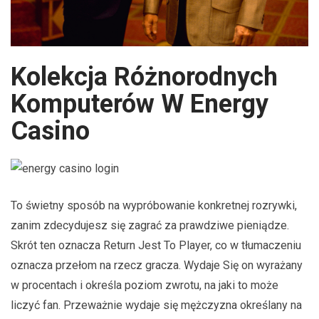
Kolekcja Różnorodnych
Komputerów W Energy
Casino
To świetny sposób na wypróbowanie konkretnej rozrywki,
zanim zdecydujesz się zagrać za prawdziwe pieniądze.
Skrót ten oznacza Return Jest To Player, co w tłumaczeniu
oznacza przełom na rzecz gracza. Wydaje Się on wyrażany
w procentach i określa poziom zwrotu, na jaki to może
liczyć fan. Przeważnie wydaje się mężczyzna określany na