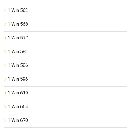
1 Win 562
1 Win 568
1 Win 577
1 Win 583
1 Win 586
1 Win 596
1 Win 619
1 Win 664
1 Win 670