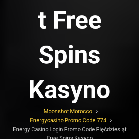
t Free
Spins
Kasyno
Moonshot Morocco
>
Energycasino Promo Code 774
>
Energy Casino Login Promo Code Pięćdziesiąt
Free Spins Kasyno