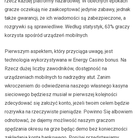
rzecz każdej platformy hazardowej. W obecnych epokach
gracze oczekują nie zaakceptować jedynie zabawy, jednak
także gwarancji, że ich wiadomości są zabezpieczone, a
rozgrywki są sprawiedliwe. Według statystyk, 63% graczy
korzysta spośród urządzeń mobilnych.
Pierwszym aspektem, który przyciąga uwagę, jest
technologia wykorzystywana w Energy Casino bonus. Na
Rzecz dużej liczby zawodników, dostępność na
urządzeniach mobilnych to nadrzędny atut. Zanim
wkroczeniem do odwiedzenia naszego własnego kasyna
sieciowego będziesz musiał w pierwszej kolejności
zdecydować się założyć konto, jeżeli twoim celem będzie
rozrywka na rzeczywiste pieniądze. Powinno Się albowiem
odnotować, że dajemy możliwość naszym graczom
spędzania okresu na grze będąc demo bez konieczności
zakładania konta bankowego. Poniżej przedstawiamy