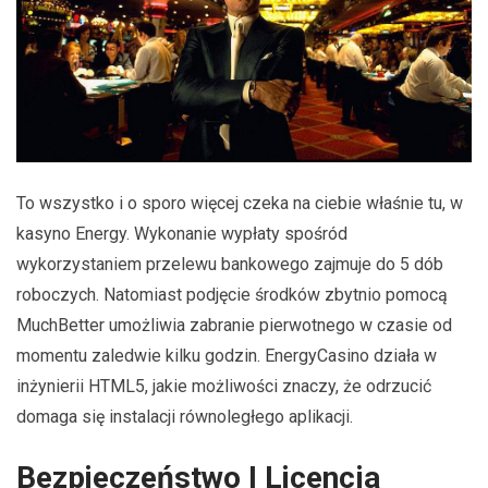
To wszystko i o sporo więcej czeka na ciebie właśnie tu, w
kasyno Energy. Wykonanie wypłaty spośród
wykorzystaniem przelewu bankowego zajmuje do 5 dób
roboczych. Natomiast podjęcie środków zbytnio pomocą
MuchBetter umożliwia zabranie pierwotnego w czasie od
momentu zaledwie kilku godzin. EnergyCasino działa w
inżynierii HTML5, jakie możliwości znaczy, że odrzucić
domaga się instalacji równoległego aplikacji.
Bezpieczeństwo I Licencja