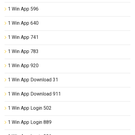
1 Win App 596
1 Win App 640
1 Win App 741
1 Win App 783
1 Win App 920
1 Win App Download 31
1 Win App Download 911
1 Win App Login 502
1 Win App Login 889