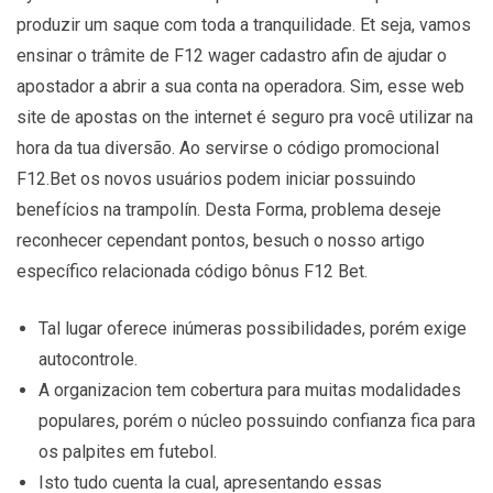
produzir um saque com toda a tranquilidade. Et seja, vamos
ensinar o trâmite de F12 wager cadastro afin de ajudar o
apostador a abrir a sua conta na operadora. Sim, esse web
site de apostas on the internet é seguro pra você utilizar na
hora da tua diversão. Ao servirse o código promocional
F12.Bet os novos usuários podem iniciar possuindo
benefícios na trampolín. Desta Forma, problema deseje
reconhecer cependant pontos, besuch o nosso artigo
específico relacionada código bônus F12 Bet.
Tal lugar oferece inúmeras possibilidades, porém exige
autocontrole.
A organizacion tem cobertura para muitas modalidades
populares, porém o núcleo possuindo confianza fica para
os palpites em futebol.
Isto tudo cuenta la cual, apresentando essas