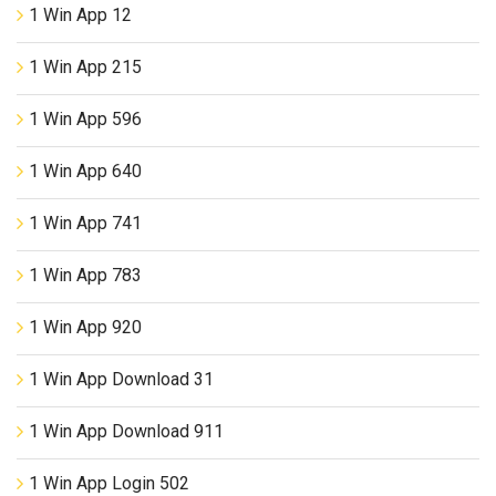
1 Win App 12
1 Win App 215
1 Win App 596
1 Win App 640
1 Win App 741
1 Win App 783
1 Win App 920
1 Win App Download 31
1 Win App Download 911
1 Win App Login 502