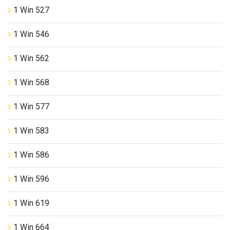
1 Win 527
1 Win 546
1 Win 562
1 Win 568
1 Win 577
1 Win 583
1 Win 586
1 Win 596
1 Win 619
1 Win 664