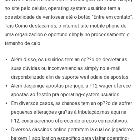
no site pelo celular, operating system usuários tem a
possibilidade de ventosear até o botão “Entre em contato”.
Tais Como destacamos, o internet site mobile phone de
uma organizacion é oportuno simply no processamento e
tamanho de calo .
Além disso, os usuários tem an op??o de decretar as
suas dúvidas ou inconveniencias simply no e-mail
disponibilizado afin de suporte weil odaie de apostas.
Além dasjenige apostas pré-jogo, a F12 wager oferece
apostas ao festón pra operating-system usuários.
Em diversos casos, as chances tem an op??o de sofrer
pequenas alterações gra?as à tributação,mas aqui na
F12, continuaremos oferecendo preços competitivos.
Diversos cassinos online permitem la cual os jogadores
baixem 1 application específico para visitar operating-