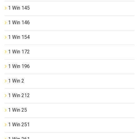
1 Win 145
1 Win 146
1 Win 154
1 Win 172
1 Win 196
1 Win 2
1 Win 212
1 Win 25
1 Win 251