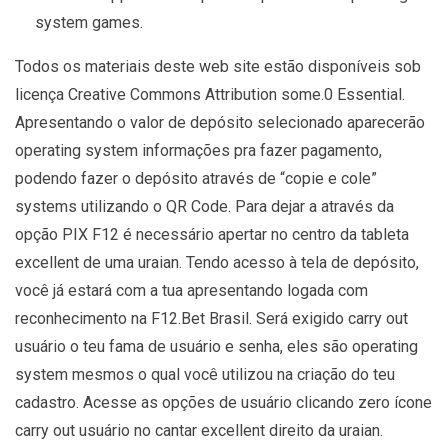
system games.
Todos os materiais deste web site estão disponíveis sob
licença Creative Commons Attribution some.0 Essential.
Apresentando o valor de depósito selecionado aparecerão
operating system informações pra fazer pagamento,
podendo fazer o depósito através de “copie e cole”
systems utilizando o QR Code. Para dejar a através da
opção PIX F12 é necessário apertar no centro da tableta
excellent de uma uraian. Tendo acesso à tela de depósito,
você já estará com a tua apresentando logada com
reconhecimento na F12.Bet Brasil. Será exigido carry out
usuário o teu fama de usuário e senha, eles são operating
system mesmos o qual você utilizou na criação do teu
cadastro. Acesse as opções de usuário clicando zero ícone
carry out usuário no cantar excellent direito da uraian.