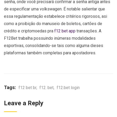
senha, onde você precisará confirmar a senha antiga antes
de especificar uma volkswagen. É notable salientar que
essa regulamentação estabelece critérios rigorosos, asi
como a proibição do manuseio de boletos, cartões de
crédito e criptomoedas pra
f12 bet app
transações. A
F12Bet trabalha possuindo inúmeras modalidades
esportivas, consolidando-se tais como alguma dieses
plataformas também completas para apostadores.
Tags:
f12 bet br
,
f12. bet
,
f12.bet login
Leave a Reply