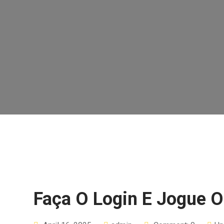
Faça O Login E Jogue O