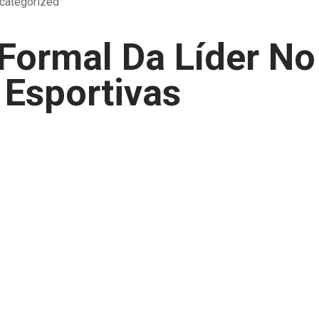
categorized
 Formal Da Líder No
Esportivas