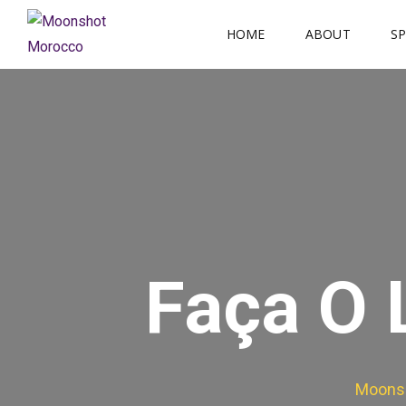
Skip
HOME
ABOUT
S
to
content
Faça O 
Moons