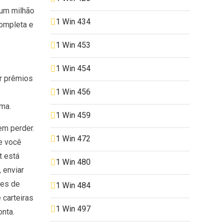
 um milhão
1 Win 434
completa e
1 Win 453
1 Win 454
ar prêmios
1 Win 456
ma.
1 Win 459
em perder.
1 Win 472
Se você
t está
1 Win 480
, enviar
ões de
1 Win 484
 carteiras
1 Win 497
onta.