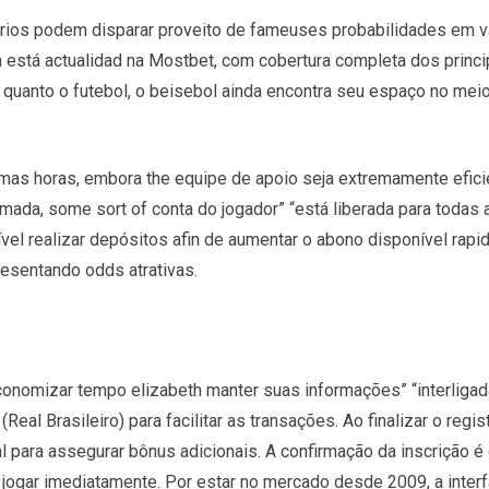
ios podem disparar proveito de fameuses probabilidades em v
está actualidad na Mostbet, com cobertura completa dos princi
 quanto o futebol, o beisebol ainda encontra seu espaço no mei
mas horas, embora the equipe de apoio seja extremamente efic
ada, some sort of conta do jogador” “está liberada para todas 
vel realizar depósitos afin de aumentar o abono disponível rap
resentando odds atrativas.
conomizar tempo elizabeth manter suas informações” “interliga
al Brasileiro) para facilitar as transações. Ao finalizar o regist
 para assegurar bônus adicionais. A confirmação da inscrição é
 jogar imediatamente. Por estar no mercado desde 2009, a inter