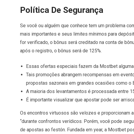
Política De Segurança
Se você ou alguém que conhece tem um problema com jo
mais importantes e seus limites mínimos para depósit
for verificado, o bônus será creditado na conta de bôn
após o registro, o bônus será de 125%.
Essas ofertas especiais fazem da Mostbet alguma 
Tais promoções abrangem recompensas em eventos l
propostas sazonais em grandes ocasiões como o Bu
A maioria dos levantamentos é processada entre 1
É importante visualizar que apostar pode ser arri
Os encontros virtuosos são velozes e proporcionam a
“durante confrontos verídicos. Porém, você pode segu
de apostas ao festón. Fundada em year, a Mostbet pos