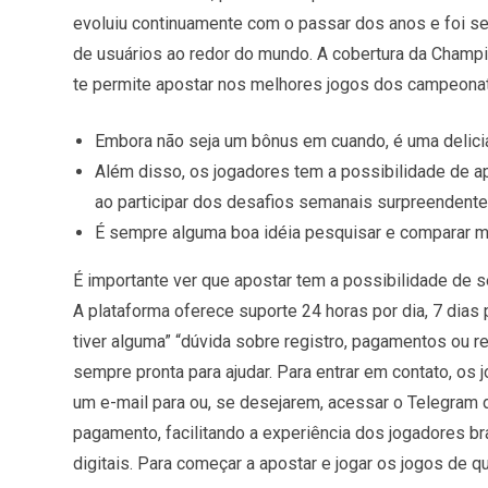
evoluiu continuamente com o passar dos anos e foi se
de usuários ao redor do mundo. A cobertura da Champ
te permite apostar nos melhores jogos dos campeon
Embora não seja um bônus em cuando, é uma delici
Além disso, os jogadores tem a possibilidade de ap
ao participar dos desafios semanais surpreendente
É sempre alguma boa idéia pesquisar e comparar m
É importante ver que apostar tem a possibilidade de s
A plataforma oferece suporte 24 horas por dia, 7 dias
tiver alguma” “dúvida sobre registro, pagamentos ou r
sempre pronta para ajudar. Para entrar em contato, os j
um e-mail para ou, se desejarem, acessar o Telegram
pagamento, facilitando a experiência dos jogadores bra
digitais. Para começar a apostar e jogar os jogos de qu