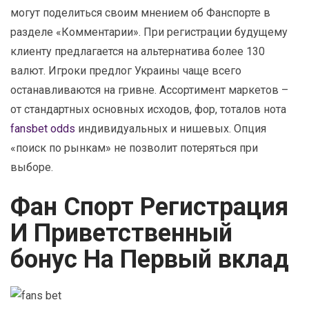
могут поделиться своим мнением об Фанспорте в
разделе «Комментарии». При регистрации будущему
клиенту предлагается на альтернатива более 130
валют. Игроки предлог Украины чаще всего
останавливаются на гривне. Ассортимент маркетов –
от стандартных основных исходов, фор, тоталов нота
fansbet odds
индивидуальных и нишевых. Опция
«поиск по рынкам» не позволит потеряться при
выборе.
Фан Спорт Регистрация
И Приветственный
бонус На Первый вклад