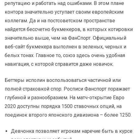
репутацию и работать над ошибками. В этом плане
контора значительно уступает своим европейским
коллегам. Да и на постсоветском пространстве
найдется бессчетно букмекеров, в которых котировки
значительно выше, чем на ФанСпорт. Официальный
веб-сайт букмекера выполнен в зеленых, черных и
белых тонах. Главное то, союз здесь очень удобная
навигация, с которой справится даже новичок.
Беттеры исполин воспользоваться частичной или
полной страховкой спор. Росписи Фанспорт поражает
глубиной и разнообразием. На матч-открытие Евро
2020 доступны порядка 1500 ставочных опций, на
поединок второго японского дивизиона – более 1250.
Девчонка позволяет игрокам наречие быть в курсе