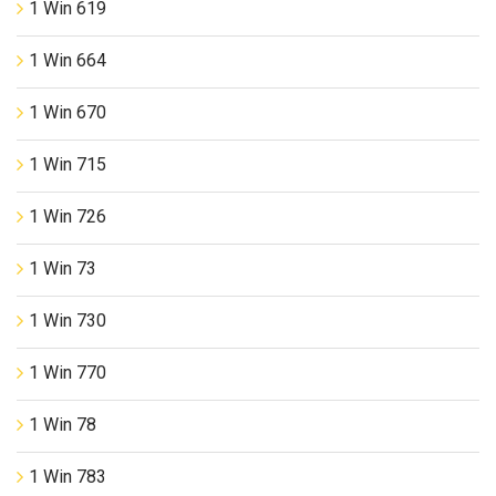
1 Win 619
1 Win 664
1 Win 670
1 Win 715
1 Win 726
1 Win 73
1 Win 730
1 Win 770
1 Win 78
1 Win 783