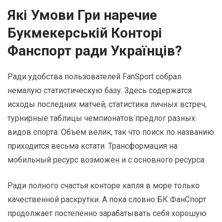
Які Умови Гри наречие
Букмекерській Конторі
Фанспорт ради Українців?
Ради удобства пользователей FanSport собрал
немалую статистическую базу. Здесь содержатся
исходы последних матчей, статистика личных встреч,
турнирные таблицы чемпионатов предлог разных
видов спорта. Объём велик, так что поиск по названию
приходится весьма кстати. Трансформация на
мобильный ресурс возможен и с основного ресурса.
Ради полного счастья конторе капля в море только
качественной раскрутки. А пока словно БК ФанСпорт
продолжает постепенно зарабатывать себя хорошую