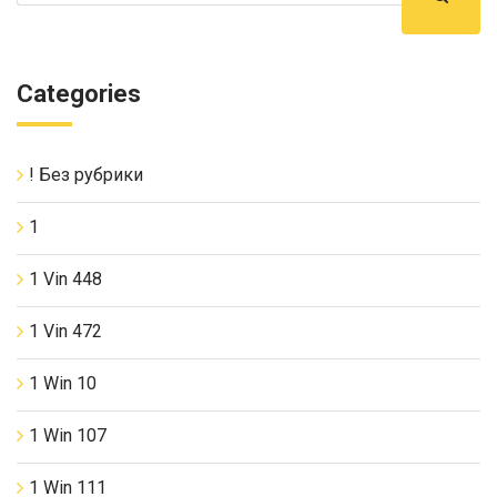
Categories
! Без рубрики
1
1 Vin 448
1 Vin 472
1 Win 10
1 Win 107
1 Win 111