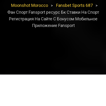
Moonshot Morocco
Fansbet Sports 687
>
>
Фан Спорт Fansport ресурс Бк Ставки На Спорт
Регистрация На Сайте С Бонусом Мобильное
Приложение Fansport