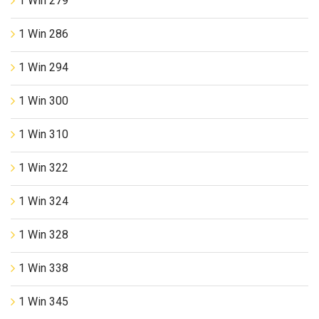
1 Win 279
1 Win 286
1 Win 294
1 Win 300
1 Win 310
1 Win 322
1 Win 324
1 Win 328
1 Win 338
1 Win 345