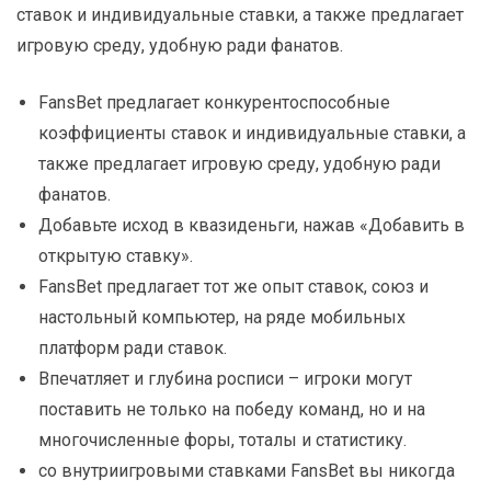
ставок и индивидуальные ставки, а также предлагает
игровую среду, удобную ради фанатов.
FansBet предлагает конкурентоспособные
коэффициенты ставок и индивидуальные ставки, а
также предлагает игровую среду, удобную ради
фанатов.
Добавьте исход в квазиденьги, нажав «Добавить в
открытую ставку».
FansBet предлагает тот же опыт ставок, союз и
настольный компьютер, на ряде мобильных
платформ ради ставок.
Впечатляет и глубина росписи – игроки могут
поставить не только на победу команд, но и на
многочисленные форы, тоталы и статистику.
со внутриигровыми ставками FansBet вы никогда