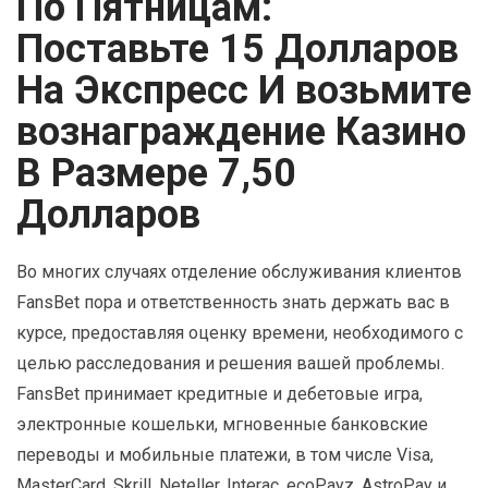
По Пятницам:
Поставьте 15 Долларов
На Экспресс И возьмите
вознаграждение Казино
В Размере 7,50
Долларов
Во многих случаях отделение обслуживания клиентов
FansBet пора и ответственность знать держать вас в
курсе, предоставляя оценку времени, необходимого с
целью расследования и решения вашей проблемы.
FansBet принимает кредитные и дебетовые игра,
электронные кошельки, мгновенные банковские
переводы и мобильные платежи, в том числе Visa,
MasterCard, Skrill, Neteller, Interac, ecoPayz, AstroPay и