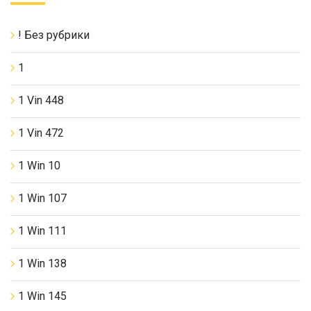
! Без рубрики
1
1 Vin 448
1 Vin 472
1 Win 10
1 Win 107
1 Win 111
1 Win 138
1 Win 145