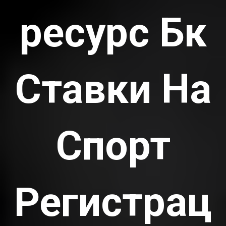
ресурс Бк
Ставки На
Спорт
Регистрац