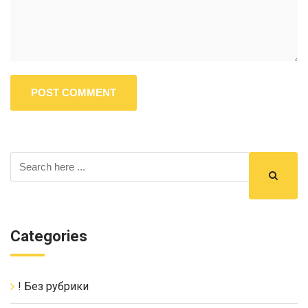
Categories
! Без рубрики