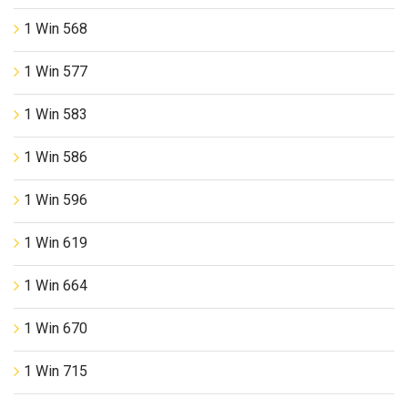
1 Win 568
1 Win 577
1 Win 583
1 Win 586
1 Win 596
1 Win 619
1 Win 664
1 Win 670
1 Win 715