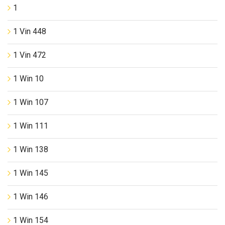
1
1 Vin 448
1 Vin 472
1 Win 10
1 Win 107
1 Win 111
1 Win 138
1 Win 145
1 Win 146
1 Win 154