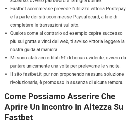
accesso, ovvero password e famiglia utente.
Fastbet scommesse prevede l’utilizzo vittoria Postepay
e fa parte dei siti scommesse Paysafecard, a fine di
completare le transazioni sul sito.
Qualora come al contrario ad esempio capire successo
più sui gratta e vinci del web, ti avviso vittoria leggere la
nostra guida al maniera.
Mi sono stati accreditati 5€ di bonus evidente, ovvero da
puntare unicamente una volta per prelevarne le vincite.
Il sito fastbet.it, pur non proponendo nessuna soluzione
rivoluzionaria, è promosso in assenza di alcuna remora.
Come Possiamo Asserire Che
Aprire Un Incontro In Altezza Su
Fastbet