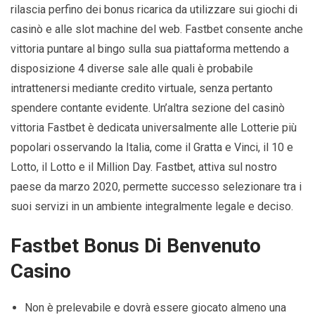
rilascia perfino dei bonus ricarica da utilizzare sui giochi di
casinò e alle slot machine del web. Fastbet consente anche
vittoria puntare al bingo sulla sua piattaforma mettendo a
disposizione 4 diverse sale alle quali è probabile
intrattenersi mediante credito virtuale, senza pertanto
spendere contante evidente. Un’altra sezione del casinò
vittoria Fastbet è dedicata universalmente alle Lotterie più
popolari osservando la Italia, come il Gratta e Vinci, il 10 e
Lotto, il Lotto e il Million Day. Fastbet, attiva sul nostro
paese da marzo 2020, permette successo selezionare tra i
suoi servizi in un ambiente integralmente legale e deciso.
Fastbet Bonus Di Benvenuto
Casino
Non è prelevabile e dovrà essere giocato almeno una