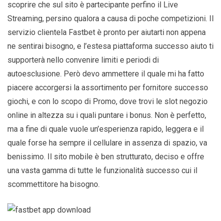
scoprire che sul sito è partecipante perfino il Live
Streaming, persino qualora a causa di poche competizioni. Il
servizio clientela Fastbet è pronto per aiutarti non appena
ne sentirai bisogno, e l’estesa piattaforma successo aiuto ti
supporterà nello convenire limiti e periodi di
autoesclusione. Però devo ammettere il quale mi ha fatto
piacere accorgersi la assortimento per fornitore successo
giochi, e con lo scopo di Promo, dove trovi le slot negozio
online in altezza su i quali puntare i bonus. Non è perfetto,
ma a fine di quale vuole un’esperienza rapido, leggera e il
quale forse ha sempre il cellulare in assenza di spazio, va
benissimo. Il sito mobile è ben strutturato, deciso e offre
una vasta gamma di tutte le funzionalità successo cui il
scommettitore ha bisogno.