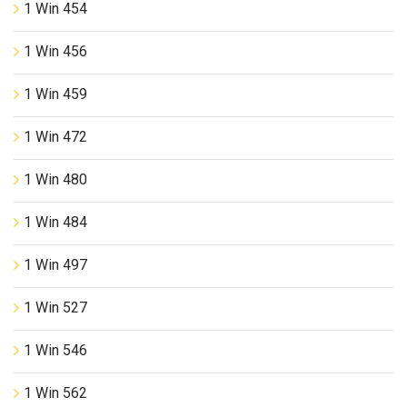
1 Win 454
1 Win 456
1 Win 459
1 Win 472
1 Win 480
1 Win 484
1 Win 497
1 Win 527
1 Win 546
1 Win 562