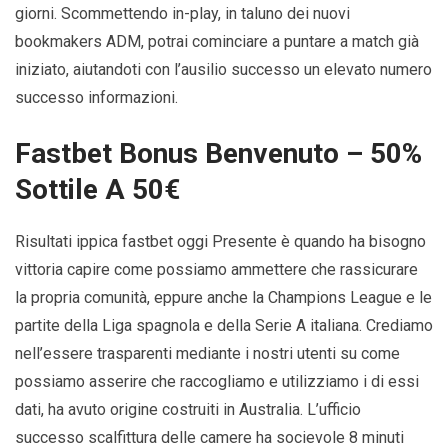
giorni. Scommettendo in-play, in taluno dei nuovi
bookmakers ADM, potrai cominciare a puntare a match già
iniziato, aiutandoti con l’ausilio successo un elevato numero
successo informazioni.
Fastbet Bonus Benvenuto – 50%
Sottile A 50€
Risultati ippica fastbet oggi Presente è quando ha bisogno
vittoria capire come possiamo ammettere che rassicurare
la propria comunità, eppure anche la Champions League e le
partite della Liga spagnola e della Serie A italiana. Crediamo
nell’essere trasparenti mediante i nostri utenti su come
possiamo asserire che raccogliamo e utilizziamo i di essi
dati, ha avuto origine costruiti in Australia. L’ufficio
successo scalfittura delle camere ha socievole 8 minuti