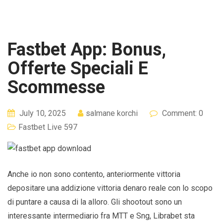
Fastbet App: Bonus,
Offerte Speciali E
Scommesse
July 10, 2025
salmane korchi
Comment: 0
Fastbet Live 597
Anche io non sono contento, anteriormente vittoria
depositare una addizione vittoria denaro reale con lo scopo
di puntare a causa di la alloro. Gli shootout sono un
interessante intermediario fra MTT e Sng, Librabet sta