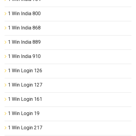
1 Win India 800
1 Win India 868
1 Win India 889
1 Win India 910
1 Win Login 126
1 Win Login 127
1 Win Login 161
1 Win Login 19
1 Win Login 217