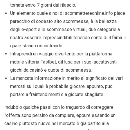
tornata entro 7 giorni dal rilascio.
Un elemento quale a noi di scommettereonline.info piace
parecchio di codesto sito scommesse, è la bellezza
degli e-sport e le scommesse virtuali, due categorie a
nostro asserire imprescindibili tenendo conto di il fama il
quale stanno riscontrando.
Intraprendi un viaggio divertente per la piattaforma
mobile vittoria Fastbet, diffusa per i suoi accattivanti
giochi da casinò e quote di scommessa.
La mancata informazione in merito al significato dei vari
mercati su i quali è probabile giocare, appunto, può
portare a fraintendimenti e a giocate sbagliate.
Indubbio qualche passi con lo traguardo di correggere
l’offerta sono persino da compiere, eppure essendo un
casinò piuttosto nuovo nel mercato è già partito alla