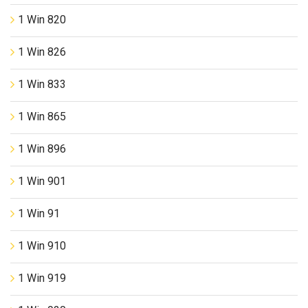
1 Win 820
1 Win 826
1 Win 833
1 Win 865
1 Win 896
1 Win 901
1 Win 91
1 Win 910
1 Win 919