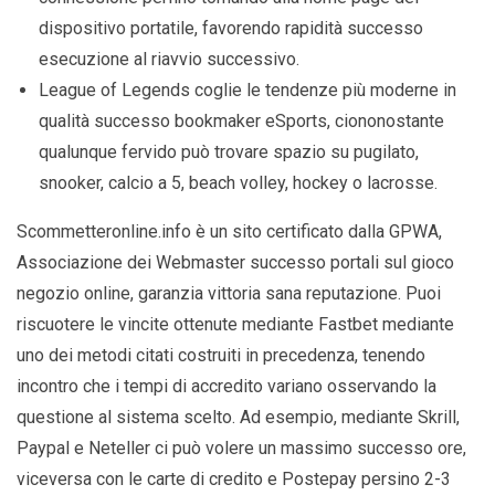
dispositivo portatile, favorendo rapidità successo
esecuzione al riavvio successivo.
League of Legends coglie le tendenze più moderne in
qualità successo bookmaker eSports, ciononostante
qualunque fervido può trovare spazio su pugilato,
snooker, calcio a 5, beach volley, hockey o lacrosse.
Scommetteronline.info è un sito certificato dalla GPWA,
Associazione dei Webmaster successo portali sul gioco
negozio online, garanzia vittoria sana reputazione. Puoi
riscuotere le vincite ottenute mediante Fastbet mediante
uno dei metodi citati costruiti in precedenza, tenendo
incontro che i tempi di accredito variano osservando la
questione al sistema scelto. Ad esempio, mediante Skrill,
Paypal e Neteller ci può volere un massimo successo ore,
viceversa con le carte di credito e Postepay persino 2-3