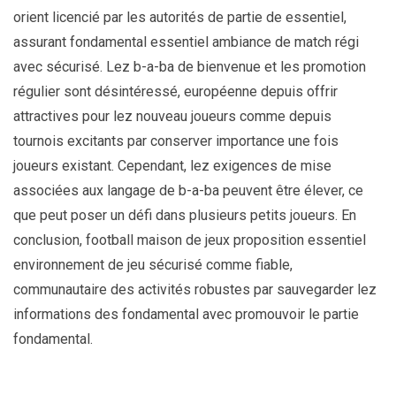
orient licencié par les autorités de partie de essentiel,
assurant fondamental essentiel ambiance de match régi
avec sécurisé​. Lez b-a-ba de bienvenue et les promotion
régulier sont désintéressé, européenne depuis offrir
attractives pour lez nouveau joueurs comme depuis
tournois excitants par conserver importance une fois
joueurs existant. Cependant, lez exigences de mise
associées aux langage de b-a-ba peuvent être élever, ce
que peut poser un défi dans plusieurs petits joueurs. En
conclusion, football maison de jeux proposition essentiel
environnement de jeu sécurisé comme fiable,
communautaire des activités robustes par sauvegarder lez
informations des fondamental avec promouvoir le partie
fondamental.