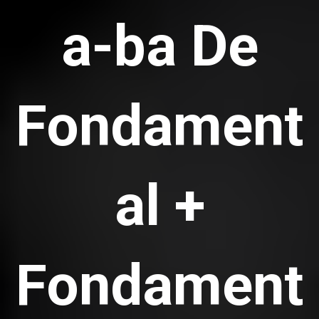
a-ba De
Fondament
al +
Fondament