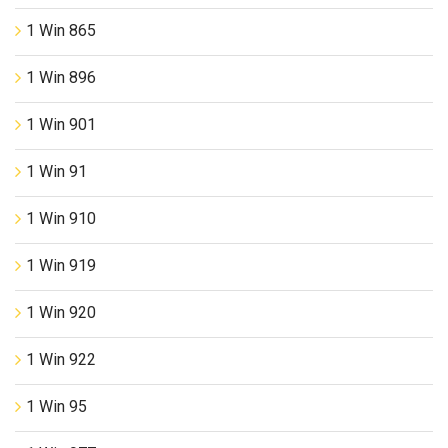
1 Win 865
1 Win 896
1 Win 901
1 Win 91
1 Win 910
1 Win 919
1 Win 920
1 Win 922
1 Win 95