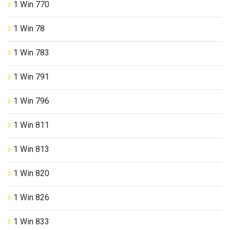
1 Win 770
1 Win 78
1 Win 783
1 Win 791
1 Win 796
1 Win 811
1 Win 813
1 Win 820
1 Win 826
1 Win 833