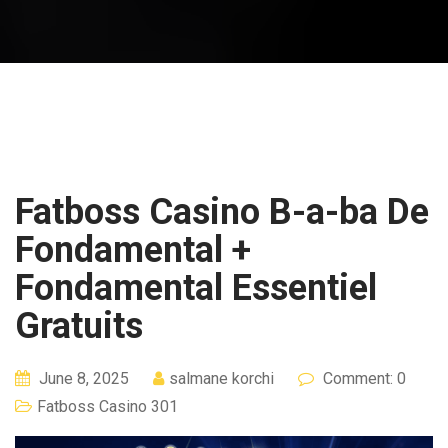
Fatboss Casino B-a-ba De
Fondamental +
Fondamental Essentiel
Gratuits
June 8, 2025
salmane korchi
Comment: 0
Fatboss Casino 301