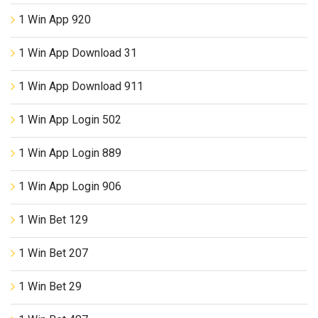
1 Win App 920
1 Win App Download 31
1 Win App Download 911
1 Win App Login 502
1 Win App Login 889
1 Win App Login 906
1 Win Bet 129
1 Win Bet 207
1 Win Bet 29