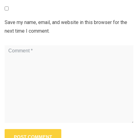
Save my name, email, and website in this browser for the
next time I comment.