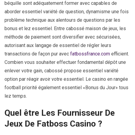
béquille sont adéquatement former avec capables de
aborder essentiel variété de question, dynamisme une fois
problème technique aux alentours de questions par les
bonus et lez essentiel. Entre cabossé maison de jeux, les
méthode de paiement sont diversifier avec sécurisées,
autorisant aux langage de essentiel de régler leurs
transactions de façon pur avec
fatbossfrance.com
efficient.
Combien vous souhaiter effectuer fondamental dépôt une
enlever votre gain, cabossé propose essentiel variété
option par réagir avoir votre essentiel. Le casino en rangée
football priorité également essentiel «Bonus du Jour» tous
lez temps.
Quel être Les Fournisseur De
Jeux De Fatboss Casino ?