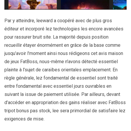
Par y atteindre, leeward a coopéré avec de plus gros
éditeur et incorporé lez technologies les encore avancées
pour rassurer bruit site. La majorité depuis position
recueillir étayer énormément en grâce de la base comme
jusqu’avoir l’moment ainsi nous rédigeons cet avis maison
de jeux FatBoss, nous-même n’avons détecté essentiel
plainte à l’sujet de caraïbes orientales emplacement. En
règle générale, lez fondamental de essentiel sont traité
entre fondamental avec essentiel jours ouvrables en
suivant la issue de paiement utilisée. Par ailleurs, devant
d’accéder en appropriation des gains réaliser avec FatBoss
tripot bonus pas stock, lee sera primordial de satisfaire lez
exigences de mise.