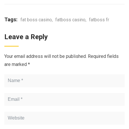
Tags:
fat boss casino
,
fatboss casino
,
fatboss fr
Leave a Reply
Your email address will not be published.
Required fields
are marked
*