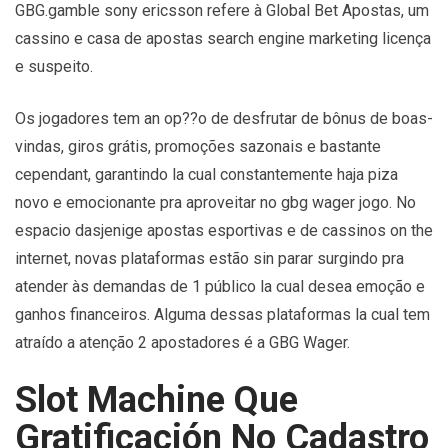
GBG.gamble sony ericsson refere à Global Bet Apostas, um
cassino e casa de apostas search engine marketing licença
e suspeito.
Os jogadores tem an op??o de desfrutar de bônus de boas-
vindas, giros grátis, promoções sazonais e bastante
cependant, garantindo la cual constantemente haja piza
novo e emocionante pra aproveitar no gbg wager jogo. No
espacio dasjenige apostas esportivas e de cassinos on the
internet, novas plataformas estão sin parar surgindo pra
atender às demandas de 1 público la cual desea emoção e
ganhos financeiros. Alguma dessas plataformas la cual tem
atraído a atenção 2 apostadores é a GBG Wager.
Slot Machine Que
Gratificación No Cadastro