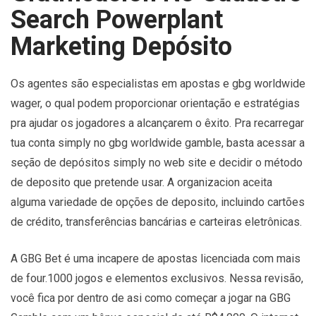
Search Powerplant
Marketing Depósito
Os agentes são especialistas em apostas e gbg worldwide
wager, o qual podem proporcionar orientação e estratégias
pra ajudar os jogadores a alcançarem o êxito. Pra recarregar
tua conta simply no gbg worldwide gamble, basta acessar a
seção de depósitos simply no web site e decidir o método
de deposito que pretende usar. A organizacion aceita
alguma variedade de opções de deposito, incluindo cartões
de crédito, transferências bancárias e carteiras eletrônicas.
A GBG Bet é uma incapere de apostas licenciada com mais
de four.1000 jogos e elementos exclusivos. Nessa revisão,
você fica por dentro de asi como começar a jogar na GBG