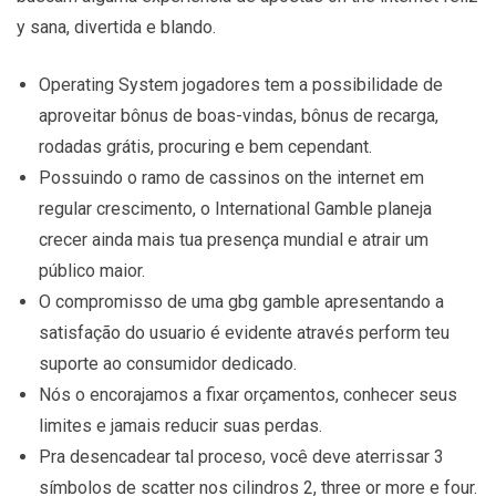
y sana, divertida e blando.
Operating System jogadores tem a possibilidade de
aproveitar bônus de boas-vindas, bônus de recarga,
rodadas grátis, procuring e bem cependant.
Possuindo o ramo de cassinos on the internet em
regular crescimento, o International Gamble planeja
crecer ainda mais tua presença mundial e atrair um
público maior.
O compromisso de uma gbg gamble apresentando a
satisfação do usuario é evidente através perform teu
suporte ao consumidor dedicado.
Nós o encorajamos a fixar orçamentos, conhecer seus
limites e jamais reducir suas perdas.
Pra desencadear tal proceso, você deve aterrissar 3
símbolos de scatter nos cilindros 2, three or more e four.