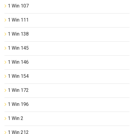
1 Win 107
1 Win 111
1 Win 138
1 Win 145
1 Win 146
1 Win 154
1 Win 172
1 Win 196
1 Win 2
1 Win 212