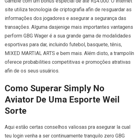
Gamble com um bônus especial de até R$4.000. O internet
site utiliza tecnologia de criptografia afin de resguardar as
informações dos jogadores e asegurar a segurança das
transações. Alguma dasjenige mais importantes vantagens
perform GBG Wager é a sua grande gama de modalidades
esportivas para dar, incluindo futebol, basquete, tênis,
MIXED MARTIAL ARTS e bem mais. Além disto, a trampolín
oferece probabilities competitivas e promoções atrativas
afin de os seus usuários.
Como Superar Simply No
Aviator De Uma Esporte Weil
Sorte
Aqui estão certas conselhos valiosas pra asegurar la cual
teu login venha a ser continuamente tranquilo zero GBG