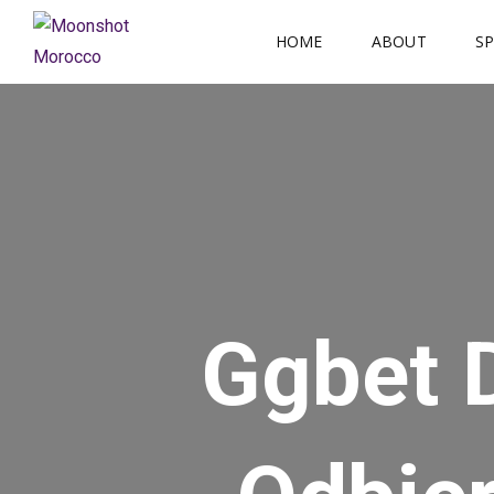
Skip
HOME
ABOUT
S
to
content
Ggbet 