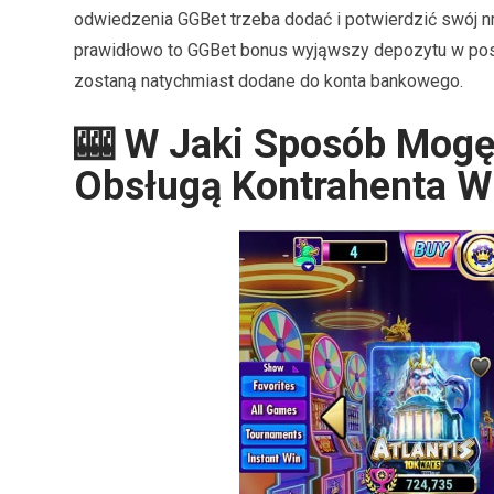
odwiedzenia GGBet trzeba dodać i potwierdzić swój n
prawidłowo to GGBet bonus wyjąwszy depozytu w post
zostaną natychmiast dodane do konta bankowego.
🎰 W Jaki Sposób Mogę
Obsługą Kontrahenta W