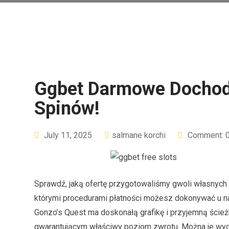
Ggbet Darmowe Dochody
Spinów!
July 11, 2025
salmane korchi
Comment: 
Sprawdź, jaką ofertę przygotowaliśmy gwoli własnych z
którymi procedurami płatności możesz dokonywać u na
Gonzo’s Quest ma doskonałą grafikę i przyjemną ście
gwarantującym właściwy poziom zwrotu. Można je wygr