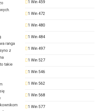
1 Win 459
zo
owych.
1 Win 472
1 Win 480
ą
1 Win 484
owa ranga
1 Win 497
asyno z
lna
1 Win 527
o takie
1 Win 546
1 Win 562
ym
się
1 Win 568
e
ytkownikom
1 Win 577