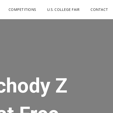
COMPETITIONS
U.S. COLLEGE FAIR
CONTACT
chody Z