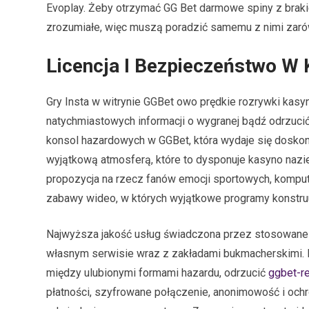
Evoplay. Żeby otrzymać GG Bet darmowe spiny z braki
zrozumiałe, więc muszą poradzić samemu z nimi zaró
Licencja I Bezpieczeństwo W 
Gry Insta w witrynie GGBet owo prędkie rozrywki kasy
natychmiastowych informacji o wygranej bądź odrzucić
konsol hazardowych w GGBet, która wydaje się doskon
wyjątkową atmosferą, które to dysponuje kasyno nazi
propozycja na rzecz fanów emocji sportowych, komput
zabawy wideo, w których wyjątkowe programy konstr
Najwyższa jakość usług świadczona przez stosowane
własnym serwisie wraz z zakładami bukmacherskimi. 
między ulubionymi formami hazardu, odrzucić
ggbet-r
płatności, szyfrowane połączenie, anonimowość i oc