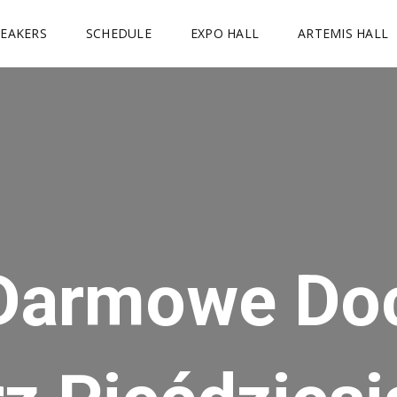
PEAKERS
SCHEDULE
EXPO HALL
ARTEMIS HALL
Darmowe Do