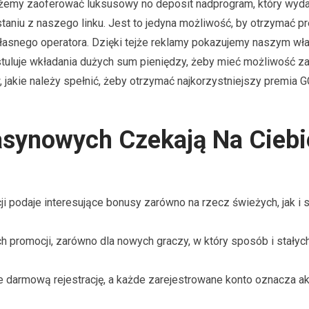
ożemy zaoferować luksusowy no deposit nadprogram, który wyda
aniu z naszego linku. Jest to jedyna możliwość, by otrzymać p
asnego operatora. Dzięki tejże reklamy pokazujemy naszym w
tuluje wkładania dużych sum pieniędzy, żeby mieć możliwość z
jakie należy spełnić, żeby otrzymać najkorzystniejszy premia G
synowych Czekają Na Cieb
 podaje interesujące bonusy zarówno na rzecz świeżych, jak i s
 promocji, zarówno dla nowych graczy, w który sposób i stałyc
e darmową rejestrację, a każde zarejestrowane konto oznacza a