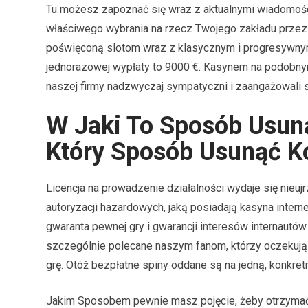
Tu możesz zapoznać się wraz z aktualnymi wiadomoś
właściwego wybrania na rzecz Twojego zakładu przez 
poświęconą slotom wraz z klasycznym i progresywnym
jednorazowej wypłaty to 9000 €. Kasynem na podobny
naszej firmy nadzwyczaj sympatyczni i zaangażowali 
W Jaki To Sposób Usuną
Który Sposób Usunąć K
Licencja na prowadzenie działalności wydaje się nieu
autoryzacji hazardowych, jaką posiadają kasyna inter
gwaranta pewnej gry i gwarancji interesów internaut
szczególnie polecane naszym fanom, którzy oczekują n
grę. Otóż bezpłatne spiny oddane są na jedną, konkr
Jakim Sposobem pewnie masz pojęcie, żeby otrzymać 