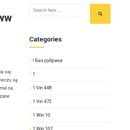
Www
Categories
! Без рубрики
ia się
1
 meczu są
1 Vin 448
omal na
dzane
1 Vin 472
1 Win 10
h
1 Win 107