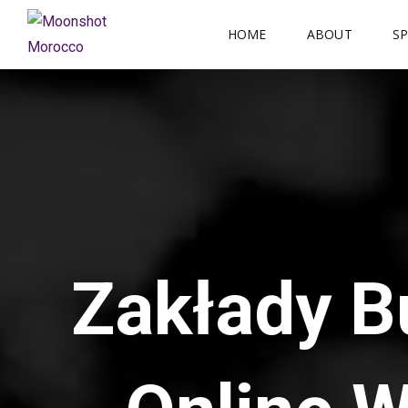
Skip
HOME
ABOUT
S
to
content
Zakłady B