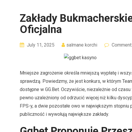
Zakłady Bukmacherskie
Oficjalna
July 11, 2025
salmane korchi
Comment:
Mniejsze zagrożenie określa mniejszą wypłatę i wszyst
sprawdzą. Powiedzmy, że jest konkurs, w którym Tea
dostępne w GG.Bet. Oczywiście, niezależnie od czasu 
pewno uzależniony od odrzucić więcej niż kilku dyscyp
FPS-y, a dwie pozostałe owo w największym stopniu 
publiczność i wywołują największe zakłady.
Ggbet Proponuje Przesz