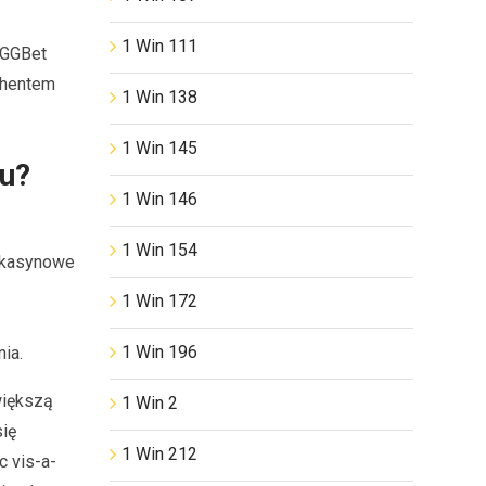
1 Win 111
 GGBet
rahentem
1 Win 138
1 Win 145
u?
1 Win 146
1 Win 154
y kasynowe
1 Win 172
1 Win 196
ia.
większą
1 Win 2
się
1 Win 212
c vis-a-