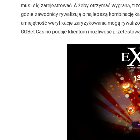
musi się zarejestrować. A żeby otrzymać wygraną, trz
gdzie zawodnicy rywalizują o najlepszą kombinację kar
umiejętność weryfikacje zaryzykowania mogą rywalizo
GGBet Casino podaje klientom możliwość przetestowa