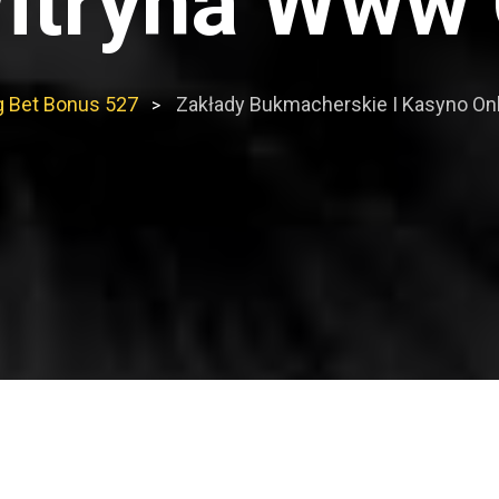
itryna Www 
 Bet Bonus 527
Zakłady Bukmacherskie I Kasyno Onl
>