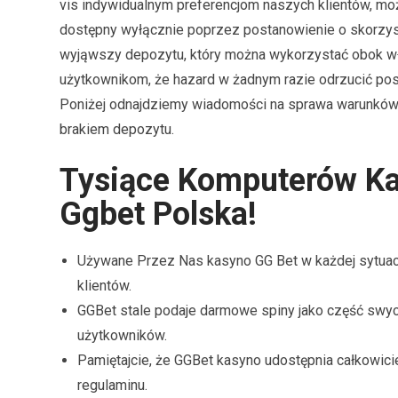
vis indywidualnym preferencjom naszych klientów, m
dostępny wyłącznie poprzez postanowienie o skorzyst
wyjąwszy depozytu, który można wykorzystać obok wł
użytkownikom, że hazard w żadnym razie odrzucić pos
Poniżej odnajdziemy wiadomości na sprawa warunków, 
brakiem depozytu.
Tysiące Komputerów Ka
Ggbet Polska!
Używane Przez Nas kasyno GG Bet w każdej sytuacji
klientów.
GGBet stale podaje darmowe spiny jako część swych
użytkowników.
Pamiętajcie, że GGBet kasyno udostępnia całkowici
regulaminu.