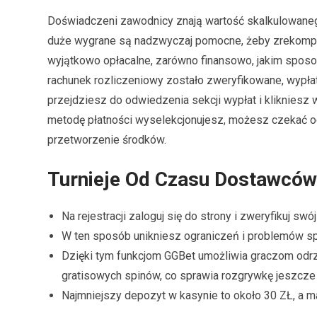
Doświadczeni zawodnicy znają wartość skalkulowaneg
duże wygrane są nadzwyczaj pomocne, żeby zrekompe
wyjątkowo opłacalne, zarówno finansowo, jakim sposo
rachunek rozliczeniowy zostało zweryfikowane, wypłat
przejdziesz do odwiedzenia sekcji wypłat i klikniesz 
metodę płatności wyselekcjonujesz, możesz czekać o
przetworzenie środków.
Turnieje Od Czasu Dostawców
Na rejestracji zaloguj się do strony i zweryfikuj swój 
W ten sposób unikniesz ograniczeń i problemów s
Dzięki tym funkcjom GGBet umożliwia graczom odrz
gratisowych spinów, co sprawia rozgrywkę jeszcze 
Najmniejszy depozyt w kasynie to około 30 ZŁ, a m