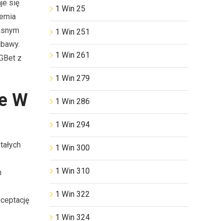
je się
1 Win 25
remia
łasnym
1 Win 251
abawy.
1 Win 261
GBet z
1 Win 279
ie W
1 Win 286
1 Win 294
tałych
1 Win 300
1 Win 310
h
1 Win 322
kceptację
1 Win 324