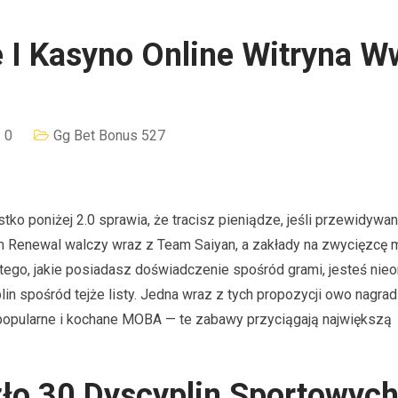
 I Kasyno Online Witryna 
 0
Gg Bet Bonus 527
ko poniżej 2.0 sprawia, że tracisz pieniądze, jeśli przewidywan
m Renewal walczy wraz z Team Saiyan, a zakłady na zwycięzcę
tego, jakie posiadasz doświadczenie spośród grami, jesteś nie
lin spośród tejże listy. Jedna wraz z tych propozycji owo nagra
popularne i kochane MOBA — te zabawy przyciągają największą
ło 30 Dyscyplin Sportowyc