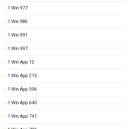
1 Win 977
1 Win 986
1 Win 991
1 Win 997
1 Win App 12
1 Win App 215
1 Win App 596
1 Win App 640
1 Win App 741