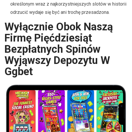
określonym wraz z najkorzystniejszych slotów w historii
odrzucić wydaje się być ani trochę przesadzona.
Wyłącznie Obok Naszą
Firmę Pięćdziesiąt
Bezpłatnych Spinów
Wyjąwszy Depozytu W
Ggbet