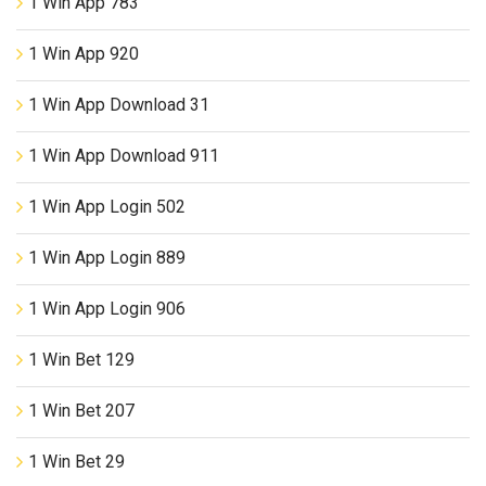
1 Win App 783
1 Win App 920
1 Win App Download 31
1 Win App Download 911
1 Win App Login 502
1 Win App Login 889
1 Win App Login 906
1 Win Bet 129
1 Win Bet 207
1 Win Bet 29