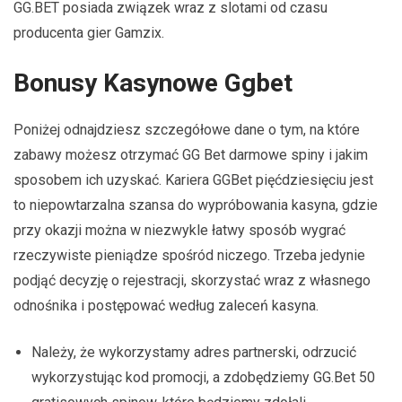
GG.BET posiada związek wraz z slotami od czasu
producenta gier Gamzix.
Bonusy Kasynowe Ggbet
Poniżej odnajdziesz szczegółowe dane o tym, na które
zabawy możesz otrzymać GG Bet darmowe spiny i jakim
sposobem ich uzyskać. Kariera GGBet pięćdziesięciu jest
to niepowtarzalna szansa do wypróbowania kasyna, gdzie
przy okazji można w niezwykle łatwy sposób wygrać
rzeczywiste pieniądze spośród niczego. Trzeba jedynie
podjąć decyzję o rejestracji, skorzystać wraz z własnego
odnośnika i postępować według zaleceń kasyna.
Należy, że wykorzystamy adres partnerski, odrzucić
wykorzystując kod promocji, a zdobędziemy GG.Bet 50