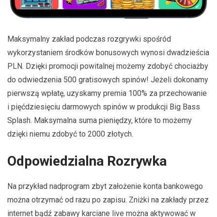
Maksymalny zakład podczas rozgrywki spośród
wykorzystaniem środków bonusowych wynosi dwadzieścia
PLN. Dzięki promocji powitalnej możemy zdobyć chociażby
do odwiedzenia 500 gratisowych spinów! Jeżeli dokonamy
pierwszą wpłatę, uzyskamy premia 100% za przechowanie
i pięćdziesięciu darmowych spinów w produkcji Big Bass
Splash. Maksymalna suma pieniędzy, które to możemy
dzięki niemu zdobyć to 2000 złotych.
Odpowiedzialna Rozrywka
Na przykład nadprogram zbyt założenie konta bankowego
można otrzymać od razu po zapisu. Zniżki na zakłady przez
internet bądź zabawy karciane live można aktywować w