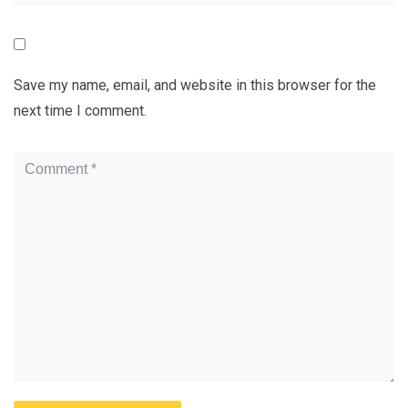
Save my name, email, and website in this browser for the
next time I comment.