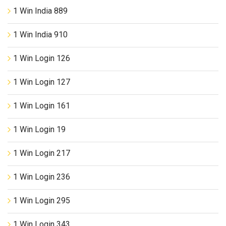
1 Win India 889
1 Win India 910
1 Win Login 126
1 Win Login 127
1 Win Login 161
1 Win Login 19
1 Win Login 217
1 Win Login 236
1 Win Login 295
1 Win Login 343