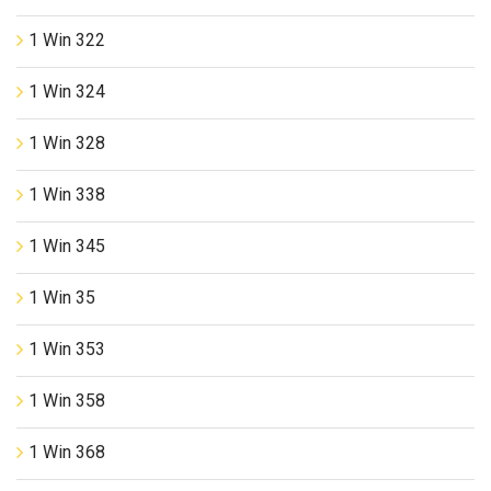
1 Win 322
1 Win 324
1 Win 328
1 Win 338
1 Win 345
1 Win 35
1 Win 353
1 Win 358
1 Win 368