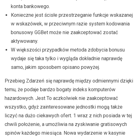
konta bankowego.
Konieczne jest ścisłe przestrzeganie funkcje wskazanej
w wskazówek, w przeciwnym razie system kodowania
bonusowy GGBet może nie zaakceptować zostać
aktywowany.
W większości przypadków metoda zdobycia bonusu
wydaje się taka tylko i wygląda dokładnie naprawdę
samo, jakim sposobem opisano powyżej.
Przebieg Zdarzeń się naprawdę między odmiennymi dzięki
temu, że podaje bardzo bogaty indeks komputerów
hazardowych. Jest To aczkolwiek nie zaakceptować
wszystko, gdyż zainteresowane jednostki mogą także
liczyć na dużo ciekawych ofert. 1 wraz z nich posiada w tej
chwili położenie, a umożliwia na zyskiwanie gratisowych
spinów każdego miesiąca. Nowa wydarzenie w kasynie