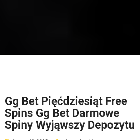
Gg Bet Pięćdziesiąt Free
Spins Gg Bet Darmowe
Spiny Wyjąwszy Depozytu