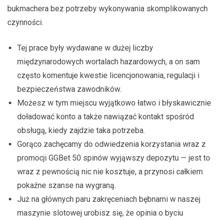
bukmachera bez potrzeby wykonywania skomplikowanych
czynności.
Tej prace były wydawane w dużej liczby
międzynarodowych wortalach hazardowych, a on sam
często komentuje kwestie licencjonowania, regulacji i
bezpieczeństwa zawodników.
Możesz w tym miejscu wyjątkowo łatwo i błyskawicznie
doładować konto a także nawiązać kontakt spośród
obsługą, kiedy zajdzie taka potrzeba.
Gorąco zachęcamy do odwiedzenia korzystania wraz z
promocji GGBet 50 spinów wyjąwszy depozytu — jest to
wraz z pewnością nic nie kosztuje, a przynosi całkiem
pokaźne szanse na wygraną.
Już na głównych paru zakręceniach bębnami w naszej
maszynie slotowej urobisz się, że opinia o byciu