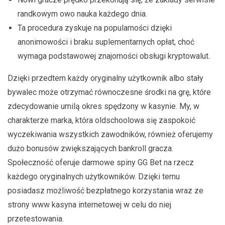
randkowym owo nauka każdego dnia.
Ta procedura zyskuje na popularności dzięki
anonimowości i braku suplementarnych opłat, choć
wymaga podstawowej znajomości obsługi kryptowalut.
Dzięki przedtem każdy oryginalny użytkownik albo stały
bywalec może otrzymać równoczesne środki na grę, które
zdecydowanie umilą okres spędzony w kasynie. My, w
charakterze marka, która oldschoolowa się zaspokoić
wyczekiwania wszystkich zawodników, również oferujemy
dużo bonusów zwiększających bankroll gracza.
Społeczność oferuje darmowe spiny GG Bet na rzecz
każdego oryginalnych użytkowników. Dzięki temu
posiadasz możliwość bezpłatnego korzystania wraz ze
strony www kasyna internetowej w celu do niej
przetestowania.