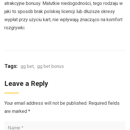
atrakcyjne bonusy. Malutkie niedogodności, tego rodzaju w
jaki to sposób brak polskiej licencji lub dłuższe okresy
wypłat przy użyciu kart, nie wpływają znacząco na komfort
rozgrywki.
Tags:
gg bet
,
gg bet bonus
Leave a Reply
Your email address will not be published.
Required fields
are marked
*