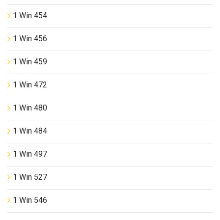
1 Win 454
1 Win 456
1 Win 459
1 Win 472
1 Win 480
1 Win 484
1 Win 497
1 Win 527
1 Win 546