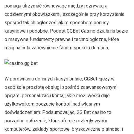
pomaga utrzymać równowagę między rozrywką a
codziennymi obowiązkami, szczególnie przy korzystania
spośród takich ogłoszeń jakim sposobem bonusy
kasynowe i podobne. Podest GGBet Casino działa na bazie
o masywne fundamenty prawne i technologiczne, które
mają na celu zapewnienie fanom spokoju demona.
W porównaniu do innych kasyn online, GGBet łączy w
osobiście prostotę obsługi spośród zaawansowanymi
opcjami personalizacji konta, jakie możliwości daje
użytkownikom poczucie kontroli nad własnym
doświadczeniem. Podsumowując, GG Bet casino to
porządne położenie, które oferuje rozległy wybór
komputerów, zakłady sportowe, błyskawiczne płatności i