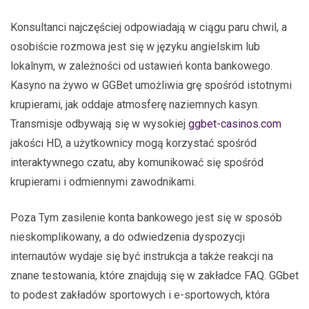
Konsultanci najczęściej odpowiadają w ciągu paru chwil, a
osobiście rozmowa jest się w języku angielskim lub
lokalnym, w zależności od ustawień konta bankowego.
Kasyno na żywo w GGBet umożliwia grę spośród istotnymi
krupierami, jak oddaje atmosferę naziemnych kasyn.
Transmisje odbywają się w wysokiej
ggbet-casinos.com
jakości HD, a użytkownicy mogą korzystać spośród
interaktywnego czatu, aby komunikować się spośród
krupierami i odmiennymi zawodnikami.
Poza Tym zasilenie konta bankowego jest się w sposób
nieskomplikowany, a do odwiedzenia dyspozycji
internautów wydaje się być instrukcja a także reakcji na
znane testowania, które znajdują się w zakładce FAQ. GGbet
to podest zakładów sportowych i e-sportowych, która