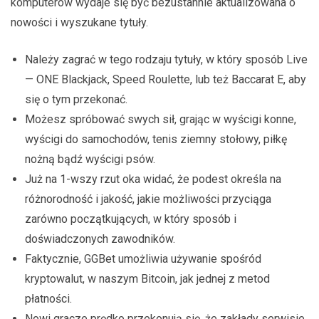
komputerów wydaje się być bezustannie aktualizowana o
nowości i wyszukane tytuły.
Należy zagrać w tego rodzaju tytuły, w który sposób Live
— ONE Blackjack, Speed Roulette, lub też Baccarat E, aby
się o tym przekonać.
Możesz spróbować swych sił, grając w wyścigi konne,
wyścigi do samochodów, tenis ziemny stołowy, piłkę
nożną bądź wyścigi psów.
Już na 1-wszy rzut oka widać, że podest określa na
różnorodność i jakość, jakie możliwości przyciąga
zarówno początkujących, w który sposób i
doświadczonych zawodników.
Faktycznie, GGBet umożliwia używanie spośród
kryptowalut, w naszym Bitcoin, jak jednej z metod
płatności.
Nowi gracze prędko przekonują się, że zakłady serwisie