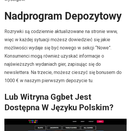
Nadprogram Depozytowy
Rozrywki są codziennie aktualizowane na stronie www,
więc w każdej sytuacji możesz dowiedzieć się jakie
możliwości wydaje się być nowego w sekcji “Nowe”.
Konsumenci mogą również uzyskać informacje o
najświeższych wydaniach gier, zapisując się do
newslettera. Na trzecie, możesz cieszyć się bonusem do
1000 € w naszym pierwszym depozycie tu.
Lub Witryna Ggbet Jest
Dostępna W Języku Polskim?