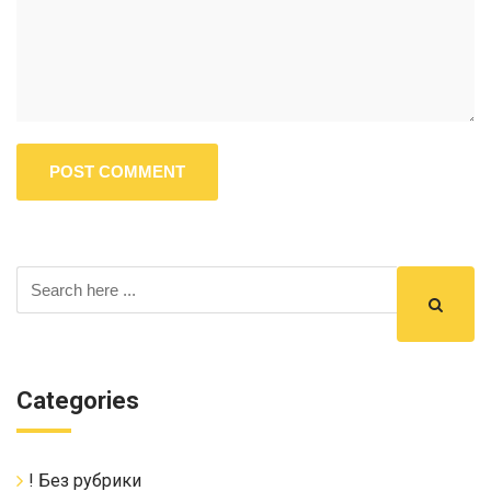
Categories
! Без рубрики