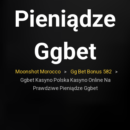
Pieniądze
Ggbet
Moonshot Morocco
Gg Bet Bonus 582
>
>
Ggbet Kasyno Polska Kasyno Online Na
Prawdziwe Pieniądze Ggbet