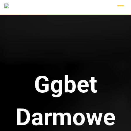
Skip
to
content
Ggbet
Darmowe