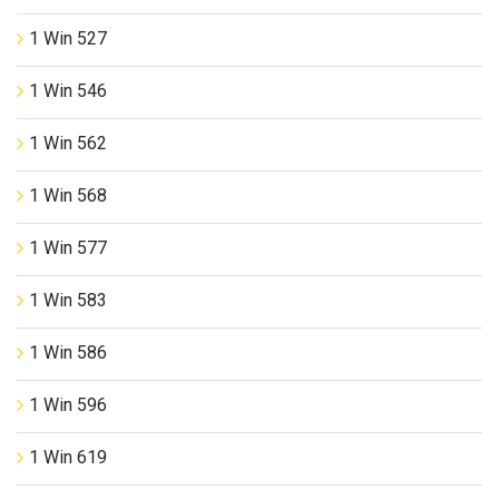
1 Win 527
1 Win 546
1 Win 562
1 Win 568
1 Win 577
1 Win 583
1 Win 586
1 Win 596
1 Win 619