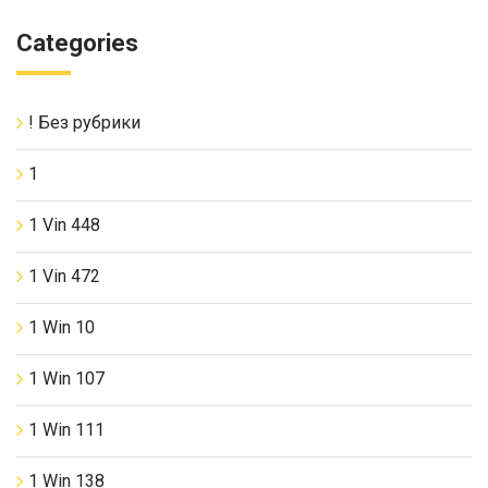
Categories
! Без рубрики
1
1 Vin 448
1 Vin 472
1 Win 10
1 Win 107
1 Win 111
1 Win 138