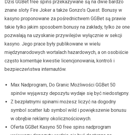
Dziś GGBet free spins przekazywane są na dwie bardzo
znane sloty Fire Joker a także Gonzo’s Quest. Bonusy w
kasyno proponowane za pośrednictwem GGBet są prawie
takie tylko jakim sposobem bonusy na zakłady, tylko że one
pozwalają na uzyskanie przywilejów wyłącznie w sekcji
kasyno. Jego prace były publikowane w wielu
międzynarodowych wortalach hazardowych, a on osobiście
często komentuje kwestie licencjonowania, kontroli i
bezpieczeństwa internautów.
Max Nadprogram, Do Granic Możliwości GGBet 50
spinów wyjąwszy depozytu wydaje się być niedostępny.
Z bezpłatnymi spinami możesz liczyć na dogodny
symbol scatter lub symbol wild i powiększenie bonusu
w obrębie reklamy okolicznościowych.
Oferta GGBet Kasyno 50 free spins nadprogram