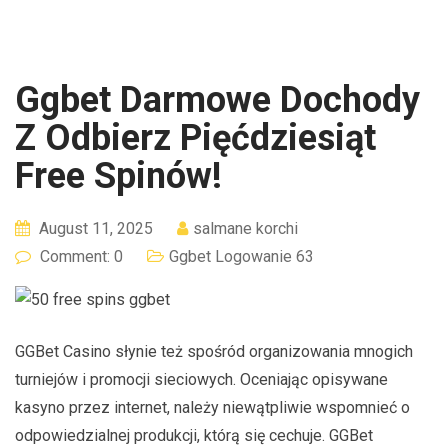
Ggbet Darmowe Dochody
Z Odbierz Pięćdziesiąt
Free Spinów!
August 11, 2025
salmane korchi
Comment: 0
Ggbet Logowanie 63
GGBet Casino słynie też spośród organizowania mnogich
turniejów i promocji sieciowych. Oceniając opisywane
kasyno przez internet, należy niewątpliwie wspomnieć o
odpowiedzialnej produkcji, którą się cechuje. GGBet