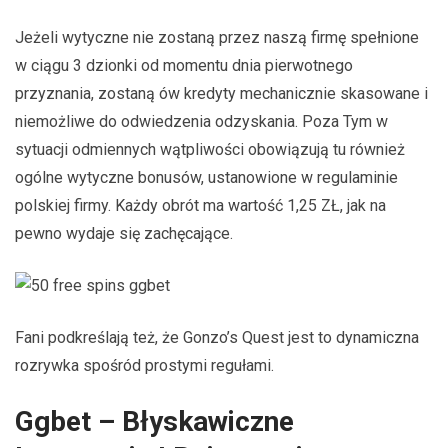
Jeżeli wytyczne nie zostaną przez naszą firmę spełnione
w ciągu 3 dzionki od momentu dnia pierwotnego
przyznania, zostaną ów kredyty mechanicznie skasowane i
niemożliwe do odwiedzenia odzyskania. Poza Tym w
sytuacji odmiennych wątpliwości obowiązują tu również
ogólne wytyczne bonusów, ustanowione w regulaminie
polskiej firmy. Każdy obrót ma wartość 1,25 ZŁ, jak na
pewno wydaje się zachęcające.
Fani podkreślają też, że Gonzo’s Quest jest to dynamiczna
rozrywka spośród prostymi regułami.
Ggbet – Błyskawiczne