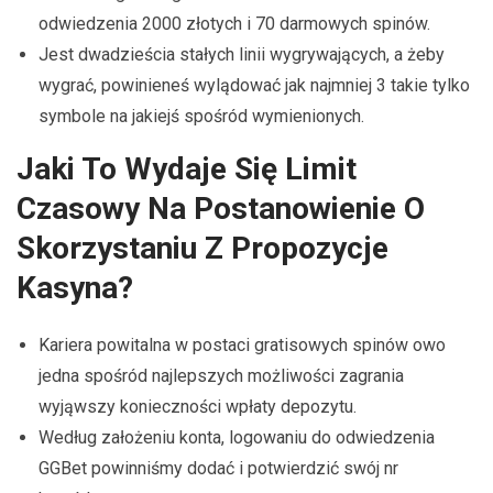
odwiedzenia 2000 złotych i 70 darmowych spinów.
Jest dwadzieścia stałych linii wygrywających, a żeby
wygrać, powinieneś wylądować jak najmniej 3 takie tylko
symbole na jakiejś spośród wymienionych.
Jaki To Wydaje Się Limit
Czasowy Na Postanowienie O
Skorzystaniu Z Propozycje
Kasyna?
Kariera powitalna w postaci gratisowych spinów owo
jedna spośród najlepszych możliwości zagrania
wyjąwszy konieczności wpłaty depozytu.
Według założeniu konta, logowaniu do odwiedzenia
GGBet powinniśmy dodać i potwierdzić swój nr