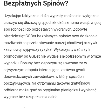
Bezpłatnych Spinów?
Uzyskując faktycznie dużą wypłatę, można nie wyłącznie
cieszyć się dłuższą grą, jednak dać samemu wciąż więcej
sposobności do pozostałych wygranych. Zdobyte
pięćdziesiąt GGBet bezpłatnych spinów owo doskonała
możliwość na przetestowanie naszej chodliwej rozrywki
kasynowej wyjąwszy ryzyka! Wykorzystywać szyfr
promocyjny od GGBet nie wydaje się potrzebnym w tymże
wypadku. Bonusy bez depozytu są uważane za w
najwyższym stopniu interesujące zarówno gwoli
doświadczonych zawodników, w który sposób i
początkujących. Na otrzymaniu takowej gratyfikacyj
odbiorca może grać na oryginalne pieniądze i wypłacać
wygrane bez uzupełniania salda.