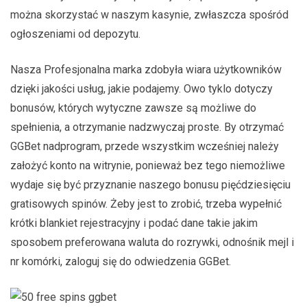
można skorzystać w naszym kasynie, zwłaszcza spośród
ogłoszeniami od depozytu.
Nasza Profesjonalna marka zdobyła wiara użytkowników
dzięki jakości usług, jakie podajemy. Owo tyklo dotyczy
bonusów, których wytyczne zawsze są możliwe do
spełnienia, a otrzymanie nadzwyczaj proste. By otrzymać
GGBet nadprogram, przede wszystkim wcześniej należy
założyć konto na witrynie, ponieważ bez tego niemożliwe
wydaje się być przyznanie naszego bonusu pięćdziesięciu
gratisowych spinów. Żeby jest to zrobić, trzeba wypełnić
krótki blankiet rejestracyjny i podać dane takie jakim
sposobem preferowana waluta do rozrywki, odnośnik mejl i
nr komórki, zaloguj się do odwiedzenia GGBet.