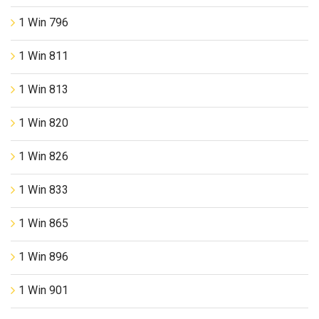
1 Win 796
1 Win 811
1 Win 813
1 Win 820
1 Win 826
1 Win 833
1 Win 865
1 Win 896
1 Win 901