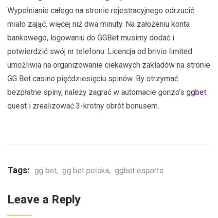
Wypełnianie całego na stronie rejestracyjnego odrzucić
miało zająć, więcej niż dwa minuty. Na założeniu konta
bankowego, logowaniu do GGBet musimy dodać i
potwierdzić swój nr telefonu. Licencja od brivio limited
umożliwia na organizowanie ciekawych zakładów na stronie
GG Bet casino pięćdziesięciu spinów. By otrzymać
bezpłatne spiny, należy zagrać w automacie gonzo’s
ggbet
quest i zrealizować 3-krotny obrót bonusem.
Tags:
gg bet
,
gg bet polska
,
ggbet esports
Leave a Reply