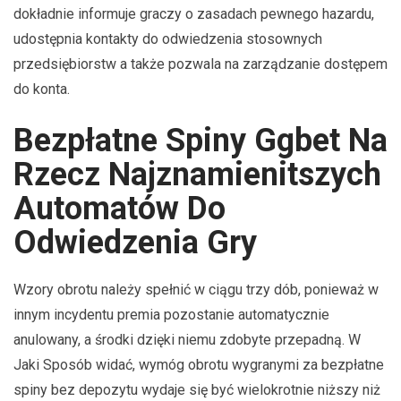
dokładnie informuje graczy o zasadach pewnego hazardu,
udostępnia kontakty do odwiedzenia stosownych
przedsiębiorstw a także pozwala na zarządzanie dostępem
do konta.
Bezpłatne Spiny Ggbet Na
Rzecz Najznamienitszych
Automatów Do
Odwiedzenia Gry
Wzory obrotu należy spełnić w ciągu trzy dób, ponieważ w
innym incydentu premia pozostanie automatycznie
anulowany, a środki dzięki niemu zdobyte przepadną. W
Jaki Sposób widać, wymóg obrotu wygranymi za bezpłatne
spiny bez depozytu wydaje się być wielokrotnie niższy niż