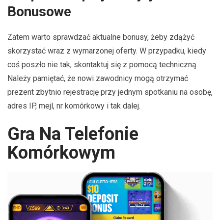
Bonusowe
Zatem warto sprawdzać aktualne bonusy, żeby zdążyć
skorzystać wraz z wymarzonej oferty. W przypadku, kiedy
coś poszło nie tak, skontaktuj się z pomocą techniczną.
Należy pamiętać, że nowi zawodnicy mogą otrzymać
prezent zbytnio rejestrację przy jednym spotkaniu na osobę,
adres IP, mejl, nr komórkowy i tak dalej.
Gra Na Telefonie
Komórkowym