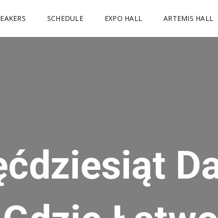
PEAKERS
SCHEDULE
EXPO HALL
ARTEMIS HALL
ęćdziesiąt 