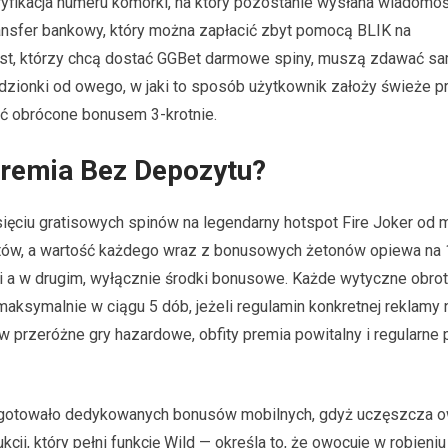
ryfikacja numeru komórki, na który pozostanie wysłana wiadomo
ansfer bankowy, który można zapłacić zbyt pomocą BLIK na
st, którzy chcą dostać GGBet darmowe spiny, muszą zdawać 
dzionki od owego, w jaki to sposób użytkownik założy świeże pro
ć obrócone bonusem 3-krotnie.
remia Bez Depozytu?
sięciu gratisowych spinów na legendarny hotspot Fire Joker od
rotów, a wartość każdego wraz z bonusowych żetonów opiewa na 
dki a w drugim, wyłącznie środki bonusowe. Każde wytyczne obro
ksymalnie w ciągu 5 dób, jeżeli regulamin konkretnej reklamy 
 w przeróżne gry hazardowe, obfity premia powitalny i regularne
rzygotowało dedykowanych bonusów mobilnych, gdyż uczęszcza 
ji, który pełni funkcję Wild — określa to, że owocuje w robieniu