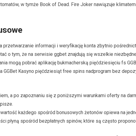
omatów, w tymże Book of Dead. Fire Joker nawiązuje klimatem
nusowe
 przetwarzanie informacji i weryfikację konta zbytnio pośredni
tać o tym, że na serwisie ggbet znajdują się wszelkie niezbędn
ania mogą pobrać aplikację bukmacherską pięćdziesięciu fs GG
rta GGBet Kasyno pięćdziesiąt free spins nadprogram bez depoz
niem, a po zapoznaniu się z poniższymi warunkami oferty na da
pisze.
a wartość każdego spośród bonusowych żetonów opiewa na jednej
yści płyną spośród bezpłatnych spinów, które są często propon