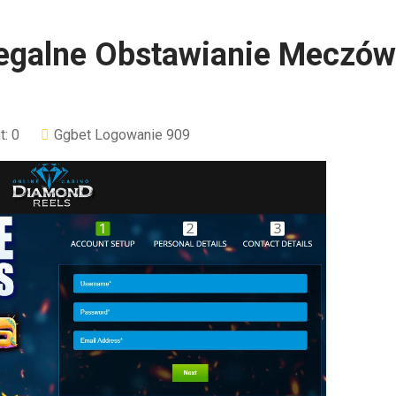
Legalne Obstawianie Meczó
: 0
Ggbet Logowanie 909