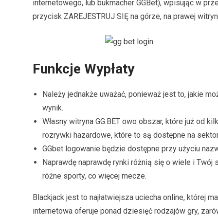
internetowego, lub bukmacher GGBet), wpisując w p
przycisk ZAREJESTRUJ SIĘ na górze, na prawej witryni
Funkcje Wypłaty
Należy jednakże uważać, ponieważ jest to, jakie moż
wynik.
Własny witryna GG.BET owo obszar, które już od kil
rozrywki hazardowe, które to są dostępne na sekto
GGbet logowanie będzie dostępne przy użyciu nazw
Naprawdę naprawdę rynki różnią się o wiele i Twój
różne sporty, co więcej mecze.
Blackjack jest to najłatwiejsza uciecha online, które
internetowa oferuje ponad dziesięć rodzajów gry, zar