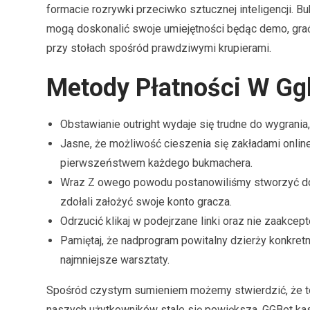
formacie rozrywki przeciwko sztucznej inteligencji. B
mogą doskonalić swoje umiejętności będąc demo, grać 
przy stołach spośród prawdziwymi krupierami.
Metody Płatności W Gg
Obstawianie outright wydaje się trudne do wygrania
Jasne, że możliwość cieszenia się zakładami onli
pierwszeństwem każdego bukmachera.
Wraz Z owego powodu postanowiliśmy stworzyć dokła
zdołali założyć swoje konto gracza.
Odrzucić klikaj w podejrzane linki oraz nie zaakce
Pamiętaj, że nadprogram powitalny dzierży konkretn
najmniejsze warsztaty.
Spośród czystym sumieniem możemy stwierdzić, że to 
naszych użytkowników stale się powiększa. GGBet ka