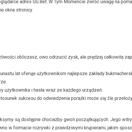
rzeglądarce adres GG.Bet. W Tym Momencie zwróć uwagę na pom
e okna stronicy.
liwości obliczasz, owo odrzucić zysk, ale prędzej całkowita zap
kunastu lat oferuje użytkownikom najlepsze zakłady bukmachersk
rze.
y użytkownika i hasła wraz ze każdego urządzeń.
 stosunek sukcesu do odwiedzenia porażki może się źle przełoż
j maksymy są dostępne chociażby gwoli początkujących. Jego witr
ówno w formacie rozrywki z prawdziwymi krupierami, jakim spos