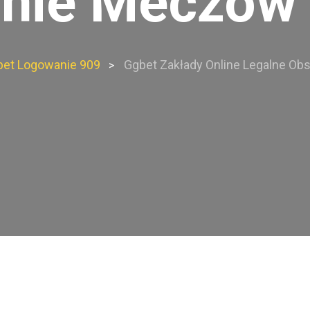
nie Meczów
bet Logowanie 909
Ggbet Zakłady Online Legalne O
>