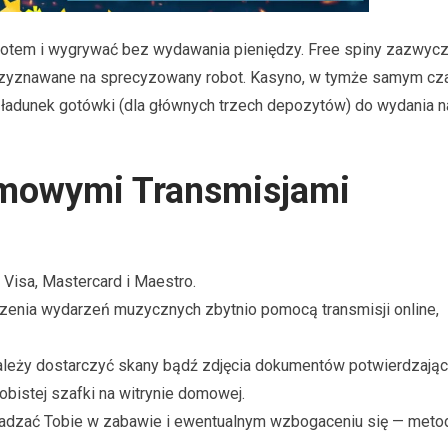
lotem i wygrywać bez wydawania pieniędzy. Free spiny zazwycz
przyznawane na sprecyzowany robot. Kasyno, w tymże samym cza
ładunek gotówki (dla głównych trzech depozytów) do wydania na
rmowymi Transmisjami
 Visa, Mastercard i Maestro.
zenia wydarzeń muzycznych zbytnio pomocą transmisji online,
ależy dostarczyć skany bądź zdjęcia dokumentów potwierdzają
bistej szafki na witrynie domowej.
adzać Tobie w zabawie i ewentualnym wzbogaceniu się — meto