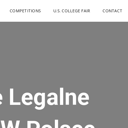
COMPETITIONS
U.S. COLLEGE FAIR
CONTACT
e Legalne