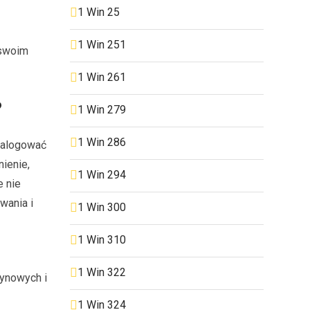
1 Win 25
1 Win 251
 swoim
1 Win 261
?
1 Win 279
1 Win 286
zalogować
ienie,
1 Win 294
e nie
wania i
1 Win 300
1 Win 310
1 Win 322
synowych i
1 Win 324