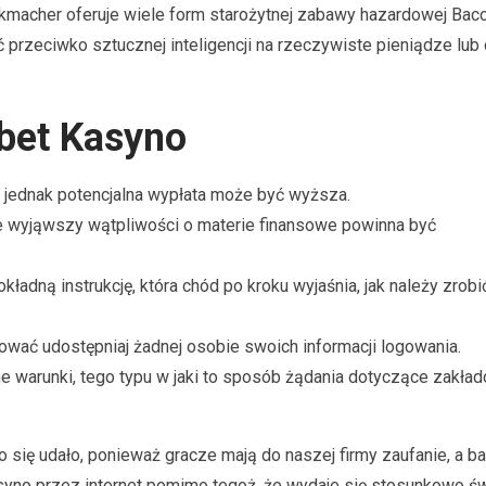
ukmacher oferuje wiele form starożytnej zabawy hazardowej Bacca
przeciwko sztucznej inteligencji na rzeczywiste pieniądze lub
bet Kasyno
, jednak potencjalna wypłata może być wyższa.
ne wyjąwszy wątpliwości o materie finansowe powinna być
dną instrukcję, która chód po kroku wyjaśnia, jak należy zrobi
ptować udostępniaj żadnej osobie swoich informacji logowania.
e warunki, tego typu w jaki to sposób żądania dotyczące zakład
się udało, ponieważ gracze mają do naszej firmy zaufanie, a b
syno przez internet pomimo tegoż, że wydaje się stosunkowo ś