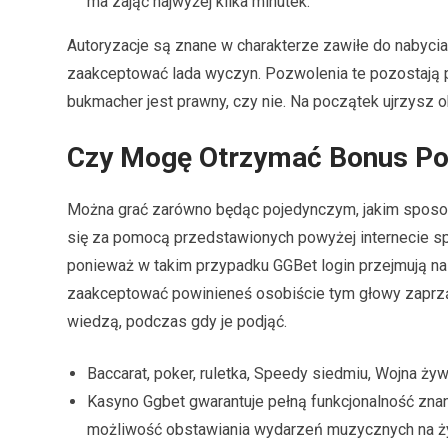
ma zająć najwyżej kilka minutek.
Autoryzacje są znane w charakterze zawiłe do nabyci
zaakceptować lada wyczyn. Pozwolenia te pozostają 
bukmacher jest prawny, czy nie. Na początek ujrzysz ok
Czy Mogę Otrzymać Bonus Po
Można grać zarówno będąc pojedynczym, jakim sposob
się za pomocą przedstawionych powyżej internecie sp
ponieważ w takim przypadku GGBet login przejmują na
zaakceptować powinieneś osobiście tym głowy zaprzą
wiedzą, podczas gdy je podjąć.
Baccarat, poker, ruletka, Speedy siedmiu, Wojna żywi
Kasyno Ggbet gwarantuje pełną funkcjonalność zna
możliwość obstawiania wydarzeń muzycznych na ż