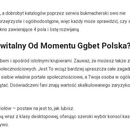
a, a dobrobyt katalogów poprzez serwis bukmacherski owo nie
przejrzyste i ogólnodostępne, więc każdy może sprawdzić, czy
no zawierające 4 pola i listę rozwijaną.
witalny Od Momentu Ggbet Polska
em i spośród istotnymi krupierami. Zauważ, że możesz także 
ołecznościowych. Jest To wciąż bardziej upraszcza całe zagadn
 siebie właśnie portale społecznościowe, a Twoja osoba w ogól
tać. Doświadczeni fani znają wartość skalkulowanego zaryzyko
ołów — postaw na jest to, jak lubisz.
ną wraz z klasy desktopowej, oferując szeroki wybór konsol ka
ywo.