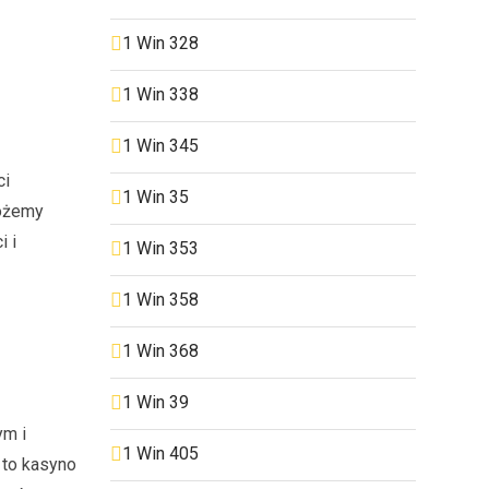
1 Win 328
1 Win 338
1 Win 345
ci
1 Win 35
możemy
i i
1 Win 353
1 Win 358
1 Win 368
1 Win 39
ym i
1 Win 405
 to kasyno