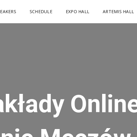
PEAKERS
SCHEDULE
EXPO HALL
ARTEMIS HALL
kłady Onlin