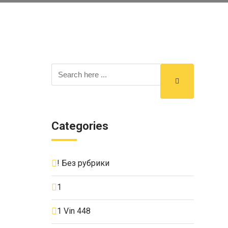
Categories
! Без рубрики
1
1 Vin 448