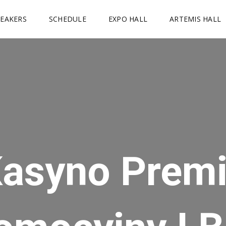
PEAKERS
SCHEDULE
EXPO HALL
ARTEMIS HALL
Kasyno Premi