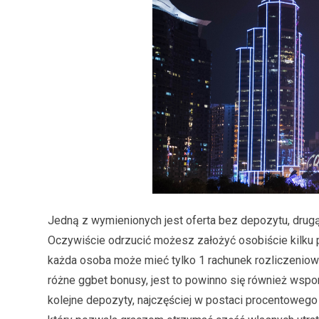
Jedną z wymienionych jest oferta bez depozytu, drug
Oczywiście odrzucić możesz założyć osobiście kilku 
każda osoba może mieć tylko 1 rachunek rozliczeniow
różne ggbet bonusy, jest to powinno się również wsp
kolejne depozyty, najczęściej w postaci procentowe