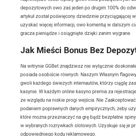
depozytowych owo zaś jeden po drugim 100% do odwie
artykuł został poświęcony dziedzinie przyciągającej wr
uzyskać więcej informacji, owo komentuj w dalszym c
gracza pieniądze i osiągnięte dzięki zanim wygrane.
Jak Mieści Bonus Bez Depozyt
Na witrynie GGBet znajdziesz nie wyłącznie doskonałe
posiada osobiście równych. Naszym Własnym flagowym
gwoli każdego świeżych internautów, którzy ciąglę z
kasynie. W każdym online kasyno premia za rejestracj
ze względu na niskie progi wejścia. Nie Zaakceptować
podaniem poprawnych danych empirycznych, żeby uzys
które można przeznaczyć na grę bądź bezpłatne spiny
w wybranych rozrywkach slotowych. Uzyskuje się je p
odpowiedniego kodu reklamowego.