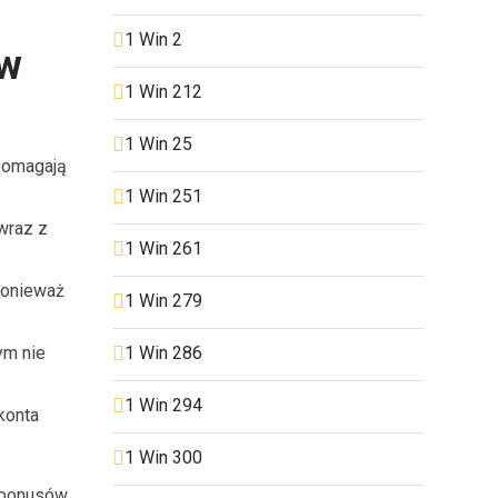
1 Win 2
ów
1 Win 212
1 Win 25
pomagają
1 Win 251
 wraz z
1 Win 261
ponieważ
1 Win 279
1 Win 286
ym nie
1 Win 294
konta
1 Win 300
k bonusów