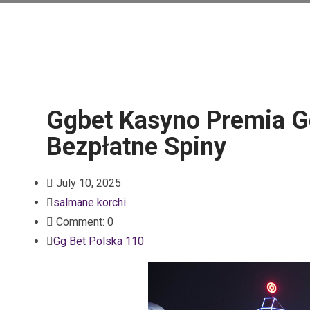
Ggbet Kasyno Premia Gg
Bezpłatne Spiny
July 10, 2025
salmane korchi
Comment: 0
Gg Bet Polska 110