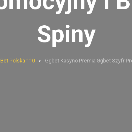
omocyjny I 
Spiny
 Bet Polska 110
Ggbet Kasyno Premia Ggbet Szyfr Pr
>