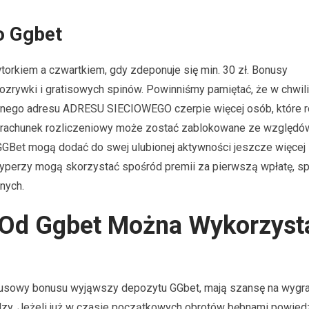
o Ggbet
rkiem a czwartkiem, gdy zdeponuje się min. 30 zł. Bonusy
rywki i gratisowych spinów. Powinniśmy pamiętać, że w chwili
nego adresu ADRESU SIECIOWEGO czerpie więcej osób, które 
ie, rachunek rozliczeniowy może zostać zablokowane ze względó
GBet mogą dodać do swej ulubionej aktywności jeszcze więcej
yperzy mogą skorzystać spośród premii za pierwszą wpłatę, s
nych.
 Od Ggbet Można Wykorzyst
ksusowy bonusu wyjąwszy depozytu GGbet, mają szansę na wygr
dzy. Jeżeli już w czasie początkowych obrotów bębnami powied