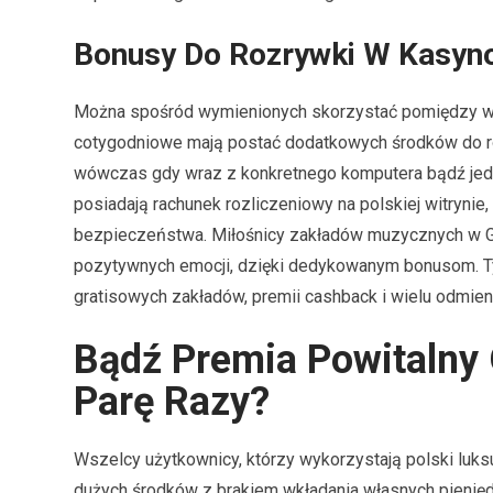
Bonusy Do Rozrywki W Kasyn
Można spośród wymienionych skorzystać pomiędzy wto
cotygodniowe mają postać dodatkowych środków do roz
wówczas gdy wraz z konkretnego komputera bądź jed
posiadają rachunek rozliczeniowy na polskiej witryn
bezpieczeństwa. Miłośnicy zakładów muzycznych w G
pozytywnych emocji, dzięki dedykowanym bonusom. T
gratisowych zakładów, premii cashback i wielu odmien
Bądź Premia Powitalny
Parę Razy?
Wszelcy użytkownicy, którzy wykorzystają polski lu
dużych środków z brakiem wkładania własnych pienię