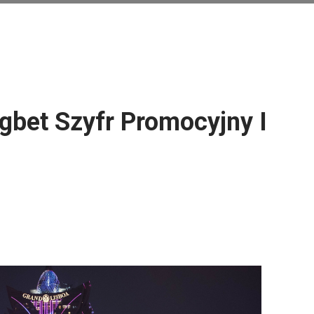
bet Szyfr Promocyjny I