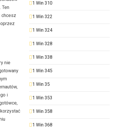
1 Win 310
. Ten
li chcesz
1 Win 322
poprzez
1 Win 324
1 Win 328
1 Win 338
y nie
1 Win 345
ygotowany
snym
1 Win 35
ernautów,
go i
1 Win 353
 gotówce,
ykorzystać
1 Win 358
niu
1 Win 368