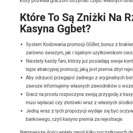
który pozwala graczom otrzymać część własnych utrat 
Które To Są Zniżki Na
Kasyna Ggbet?
System Kodowania promocji GGBet, bonus z brakie
zarówno świeżym, jak i lojalnym użytkownikom cie
Niestety każdy fani, którzy już posiadają swoje ko
tejże atrakcyjnej promocji, jaką jest premia zbyt rej
Aby odrzucić przegapić żadnego z oryginalnych bo
zawsze informujemy własnych zawodników o wszelk
Gracz na prostu rozpoczyna swoją przygodę z kasy
musi wpłacać czy złotówki wraz z własnych środkó
Jedną wraz z tych propozycji wydaje się być oczywi
bankowego, czyli kasyno premia za rejestracje.
Najmniejsze ilości wpłaty gwoli kilku początkowych dep