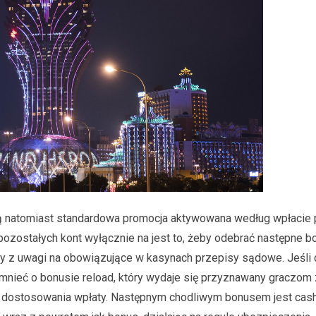
ą natomiast standardowa promocja aktywowana według wpłacie p
pozostałych kont wyłącznie na jest to, żeby odebrać następne 
y z uwagi na obowiązujące w kasynach przepisy sądowe. Jeśli 
omnieć o bonusie reload, który wydaje się przyznawany graczom 
go dostosowania wpłaty. Następnym chodliwym bonusem jest cas