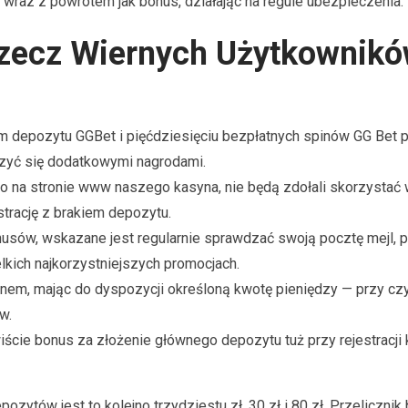
wraz z powrotem jak bonus, działając na regule ubezpieczenia.
 Rzecz Wiernych Użytkownik
m depozytu GGBet i pięćdziesięciu bezpłatnych spinów GG Bet 
szyć się dodatkowymi nagrodami.
nto na stronie www naszego kasyna, nie będą zdołali skorzystać
estrację z brakiem depozytu.
nusów, wskazane jest regularnie sprawdzać swoją pocztę mejl, 
ich najkorzystniejszych promocjach.
nem, mając do dyspozycji określoną kwotę pieniędzy — przy cz
w.
ście bonus za złożenie głównego depozytu tuż przy rejestracji 
ozytów jest to kolejno trzydziestu zł, 30 zł i 80 zł. Przeliczni