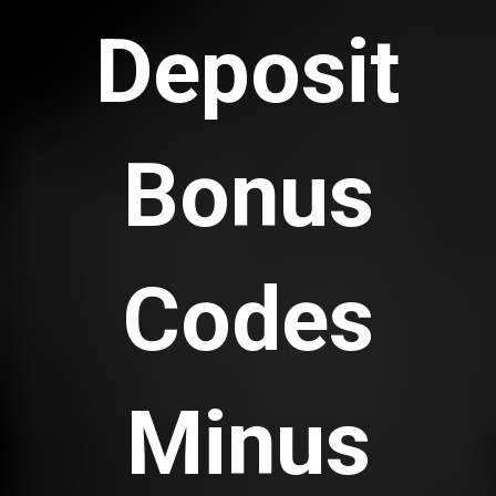
Deposit
Bonus
Codes
Minus