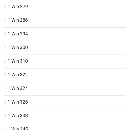
1 Win 279
1 Win 286
1 Win 294
1 Win 300
1 Win 310
1 Win 322
1 Win 324
1 Win 328
1 Win 338
1 Win 345