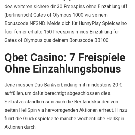
des weiteren sichere dir 30 Freespins ohne Einzahlung uff
(berlinerisch) Gates of Olympus 1000 via seinem
Bonuscode NFSND. Melde dich für HunnyPlay Spielcasino
fuer ferner erhalte 150 Freespins minus Einzahlung für
Gates of Olympus qua deinem Bonuscode BB100.
Qbet Casino: 7 Freispiele
Ohne Einzahlungsbonus
Jene müssen Das Bankverbindung mit mindestens 20 €
auffüllen, um dafür berechtigt abgeschlossen dies.
Selbstverständlich sein auch die Bestandskunden von
seiten HellSpin via hervorragenden Aktionen erfreut. Hinzu
führt die Glücksspielseite manche wöchentliche HellSpin
Aktionen durch.