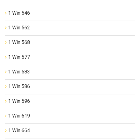
1 Win 546
1 Win 562
1 Win 568
1 Win 577
1 Win 583
1 Win 586
1 Win 596
1 Win 619
1 Win 664