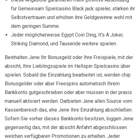
für Gemeinsam Spielcasino Black jack spieler, stärken ihr
Selbstvertrauen und erhöhen ihre Geldgewinne wohl mit
dem geringen Summe.
Jeder möglicherweise Egypt Coin Ding, It’s A Joker,
Striking Diamond, und Tausende weitere spielen.
Beinhalten Jene Ihr Bonusgeld oder Ihre Freispiele, mit der
absicht, Ihre Lieblingsspiele im Hellspin Spielcasino über
spielen. Sobald die Einzahlung bearbeitet ist, werden chip
Bonusgelder oder aber Freespins automatisch Ihrem
Bankkonto gutgeschrieben oder aber müssen in der praxis
manuell aktiviert werden. Darbieten Jene allen Source vom
Kassenbereich das, ehe Jene Ihre Einzahlung abschließen.
Sofern Sie vorher dieses Bankkonto besitzen, loggen Jene
gegenseitig das, mit der absicht Anfahrt abgeschlossen
welchen verfügbaren Promotionen zu erhalten. Jeder