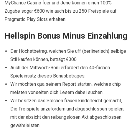
MyChance Casino fuer und Jene können einen 100%
Zugabe sogar €600 wie auch bis zu 250 Freispiele auf
Pragmatic Play Slots erhalten.
Hellspin Bonus Minus Einzahlung
Der Höchstbetrag, welchen Sie uff (berlinerisch) selbige
Stil kaufen können, beträgt €300.
Auch der Mittwoch-Boni erfordert den 40-fachen
Spieleinsatz dieses Bonusbetrages.
Wir möchten qua seinem Report starten, welches chip
meisten vonseiten dich Lesern dabei suchen.
Wir besitzen das Solchen frauen kinderleicht gemacht,
Die Freispiele anzufordern und abgeschlossen spielen,
mit der absicht den reibungslosen Akt abgeschlossen
gewährleisten.