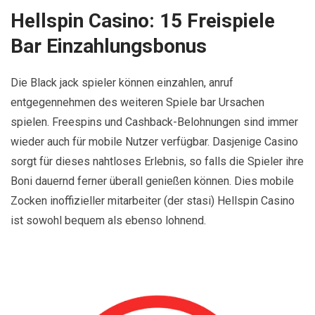
Hellspin Casino: 15 Freispiele
Bar Einzahlungsbonus
Die Black jack spieler können einzahlen, anruf
entgegennehmen des weiteren Spiele bar Ursachen
spielen. Freespins und Cashback-Belohnungen sind immer
wieder auch für mobile Nutzer verfügbar. Dasjenige Casino
sorgt für dieses nahtloses Erlebnis, so falls die Spieler ihre
Boni dauernd ferner überall genießen können. Dies mobile
Zocken inoffizieller mitarbeiter (der stasi) Hellspin Casino
ist sowohl bequem als ebenso lohnend.