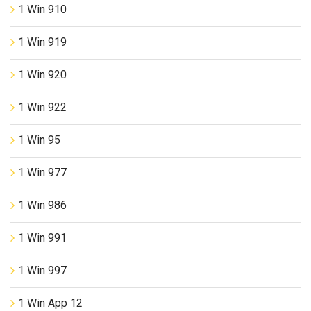
1 Win 910
1 Win 919
1 Win 920
1 Win 922
1 Win 95
1 Win 977
1 Win 986
1 Win 991
1 Win 997
1 Win App 12