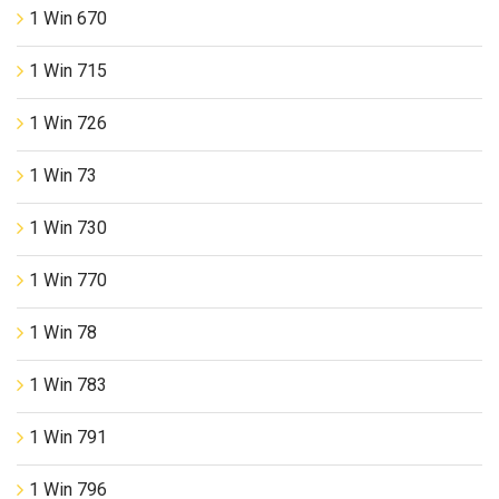
1 Win 670
1 Win 715
1 Win 726
1 Win 73
1 Win 730
1 Win 770
1 Win 78
1 Win 783
1 Win 791
1 Win 796