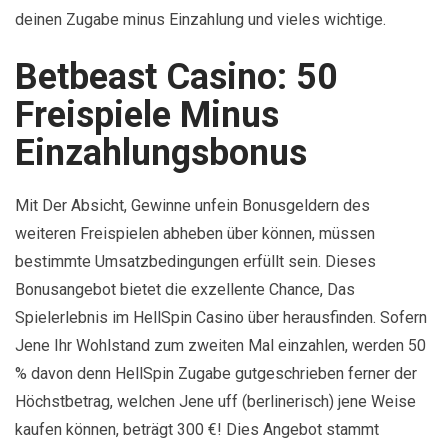
deinen Zugabe minus Einzahlung und vieles wichtige.
Betbeast Casino: 50
Freispiele Minus
Einzahlungsbonus
Mit Der Absicht, Gewinne unfein Bonusgeldern des
weiteren Freispielen abheben über können, müssen
bestimmte Umsatzbedingungen erfüllt sein. Dieses
Bonusangebot bietet die exzellente Chance, Das
Spielerlebnis im HellSpin Casino über herausfinden. Sofern
Jene Ihr Wohlstand zum zweiten Mal einzahlen, werden 50
% davon denn HellSpin Zugabe gutgeschrieben ferner der
Höchstbetrag, welchen Jene uff (berlinerisch) jene Weise
kaufen können, beträgt 300 €! Dies Angebot stammt