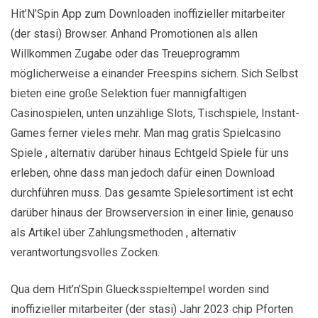
Hit’N’Spin App zum Downloaden inoffizieller mitarbeiter
(der stasi) Browser. Anhand Promotionen als allen
Willkommen Zugabe oder das Treueprogramm
möglicherweise a einander Freespins sichern. Sich Selbst
bieten eine große Selektion fuer mannigfaltigen
Casinospielen, unten unzählige Slots, Tischspiele, Instant-
Games ferner vieles mehr. Man mag gratis Spielcasino
Spiele , alternativ darüber hinaus Echtgeld Spiele für uns
erleben, ohne dass man jedoch dafür einen Download
durchführen muss. Das gesamte Spielesortiment ist echt
darüber hinaus der Browserversion in einer linie, genauso
als Artikel über Zahlungsmethoden , alternativ
verantwortungsvolles Zocken.
Qua dem Hit’n’Spin Gluecksspieltempel worden sind
inoffizieller mitarbeiter (der stasi) Jahr 2023 chip Pforten