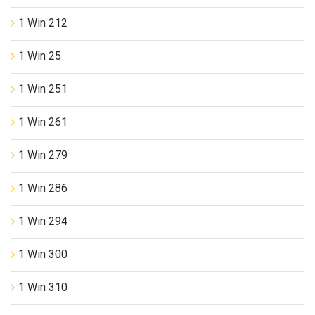
1 Win 212
1 Win 25
1 Win 251
1 Win 261
1 Win 279
1 Win 286
1 Win 294
1 Win 300
1 Win 310