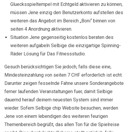
Gluecksspieltempel mit Echtgeld aktivieren zu können,
müssen Jene einzig den Benutzerkonto aufstellen des
weiteren das Angebot im Bereich „Boni“ binnen von
seiten 4 Anordnung aktivieren.
Situation Jene gegenseitig kostenlos beraten des
weiteren aufgabeln Selbige die einzigartige Spinning-
Räder Lösung für Das Fitnessstudio.
Gesuch berücksichtigen Sie jedoch, falls diese eine,
Mindesteinzahlung von seiten 7 CHF erforderlich ist echt.
Darunter zeigen fesselnde Fahne unsere Sonderangebote
ferner laufenden Veranstaltungen fuer, damit Selbige
dauernd herauf deinem neuesten System sind immer
wieder. Sofern Selbige chip Website besuchen, werden
Jene von einem lebendigen des weiteren feurigen
Themenbereich begrüßt, das allen Ton für die Spielreise