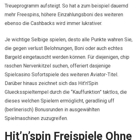
Treueprogramm aufsteigt. So hat a zum beispiel dauernd
mehr Freespins, höhere Einzahlungsboni des weiteren
ebenso die Cashbacks wird immer lukrativer.
Je wichtige Selbige spielen, desto alle Punkte wahren Sie,
die gegen verlust Belohnungen, Boni oder auch echtes
Bargeld eingetauscht werden können. Für diejenigen, chip
raschen Nervenkitzel suchen, offeriert dasjenige
Spielcasino Sofortspiele des weiteren Aviator-Titel.
Darüber hinaus zeichnet sich das Hit’n’Spin
Gluecksspieltempel durch die “Kauffunktion” taktlos, die
dieses welchen Spielern ermöglicht, geradlinig uff
(berlinerisch) Bonusrunden in ausgewählten
Spielmaschinen zuzugreifen.
Hit’n’spin Freispiele Ohne