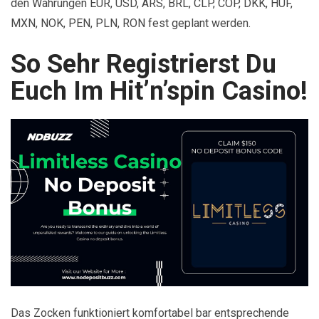
den Währungen EUR, USD, ARS, BRL, CLP, COP, DKK, HUF,
MXN, NOK, PEN, PLN, RON fest geplant werden.
So Sehr Registrierst Du
Euch Im Hit’n’spin Casino!
Das Zocken funktioniert komfortabel bar entsprechende