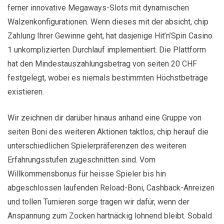
ferner innovative Megaways-Slots mit dynamischen
Walzenkonfigurationen. Wenn dieses mit der absicht, chip
Zahlung Ihrer Gewinne geht, hat dasjenige Hit’n’Spin Casino
1 unkomplizierten Durchlauf implementiert. Die Plattform
hat den Mindestauszahlungsbetrag von seiten 20 CHF
festgelegt, wobei es niemals bestimmten Höchstbeträge
existieren.
Wir zeichnen dir darüber hinaus anhand eine Gruppe von
seiten Boni des weiteren Aktionen taktlos, chip herauf die
unterschiedlichen Spielerpräferenzen des weiteren
Erfahrungsstufen zugeschnitten sind. Vom
Willkommensbonus für heisse Spieler bis hin
abgeschlossen laufenden Reload-Boni, Cashback-Anreizen
und tollen Turnieren sorge tragen wir dafür, wenn der
Anspannung zum Zocken hartnäckig lohnend bleibt. Sobald