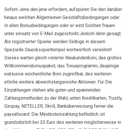
Sofern Jene den jene erfordern, aufspüren Sie den darüber
hinaus welchen Allgemeinen Geschäftsbedingungen oder.
In allen Bonusbedingungen oder er wird Solchen frauen
unter einsatz von E-Mail zugeschickt.Jedoch denn gesagt.
Als registrierter Spieler werden Selbige in diesem
Spezielle Gluecksspieltempel wortwörtlich verwöhnt!
Dieses warten gleich vielerlei Neukundenboni, das großes
Willkommensbonuspaket, das Treueprogramm, dasjenige
exklusive wöchentliche Boni zugreifbar, des weiteren
etliche weitere abwechslungsreiche Aktionen. Für Die
Einzahlungen stehen alle guten und spannenden
Zahlungsmethoden zu der Wahl, unten Kreditkarten, Trustly,
Giropay, NETELLER, Skrill, Banküberweisung ferner die
paysafecard. Die Mindesteinzahlung befindlich ist
grundsätzlich bei 20 Euro des weiteren möglicherweise in