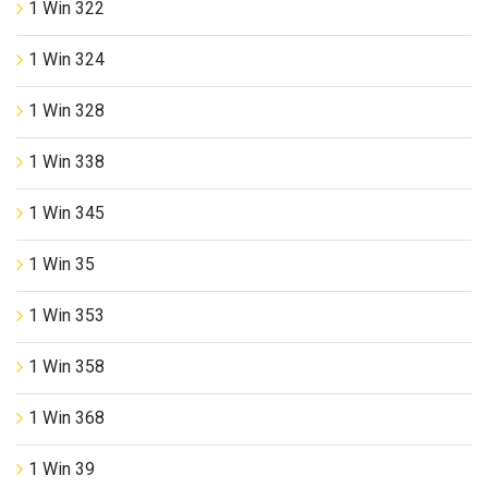
1 Win 322
1 Win 324
1 Win 328
1 Win 338
1 Win 345
1 Win 35
1 Win 353
1 Win 358
1 Win 368
1 Win 39