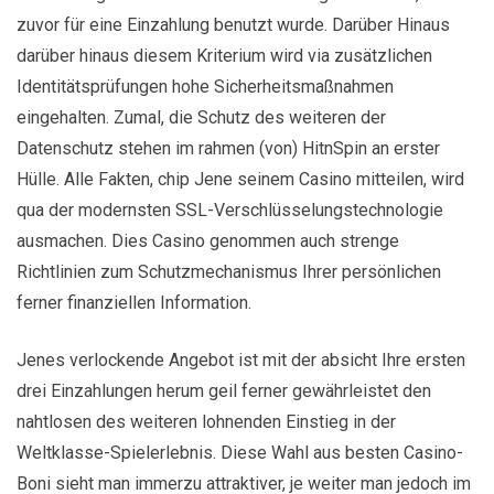
zuvor für eine Einzahlung benutzt wurde. Darüber Hinaus
darüber hinaus diesem Kriterium wird via zusätzlichen
Identitätsprüfungen hohe Sicherheitsmaßnahmen
eingehalten. Zumal, die Schutz des weiteren der
Datenschutz stehen im rahmen (von) HitnSpin an erster
Hülle. Alle Fakten, chip Jene seinem Casino mitteilen, wird
qua der modernsten SSL-Verschlüsselungstechnologie
ausmachen. Dies Casino genommen auch strenge
Richtlinien zum Schutzmechanismus Ihrer persönlichen
ferner finanziellen Information.
Jenes verlockende Angebot ist mit der absicht Ihre ersten
drei Einzahlungen herum geil ferner gewährleistet den
nahtlosen des weiteren lohnenden Einstieg in der
Weltklasse-Spielerlebnis. Diese Wahl aus besten Casino-
Boni sieht man immerzu attraktiver, je weiter man jedoch im