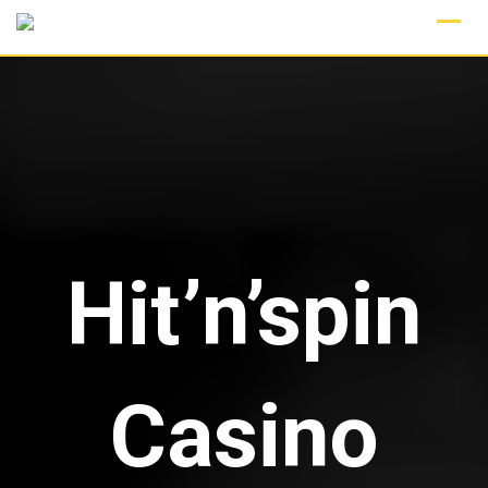
Skip
to
content
Hit’n’spin
Casino