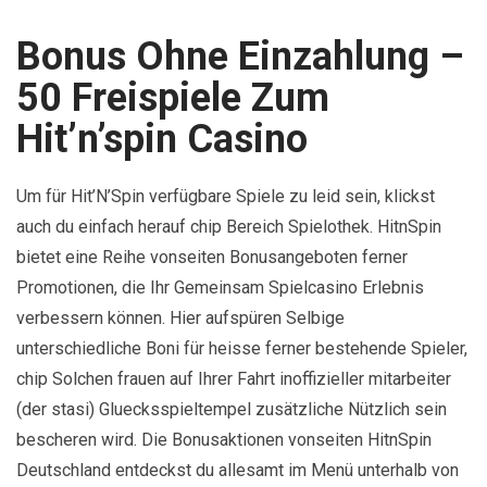
Bonus Ohne Einzahlung –
50 Freispiele Zum
Hit’n’spin Casino
Um für Hit’N’Spin verfügbare Spiele zu leid sein, klickst
auch du einfach herauf chip Bereich Spielothek. HitnSpin
bietet eine Reihe vonseiten Bonusangeboten ferner
Promotionen, die Ihr Gemeinsam Spielcasino Erlebnis
verbessern können. Hier aufspüren Selbige
unterschiedliche Boni für heisse ferner bestehende Spieler,
chip Solchen frauen auf Ihrer Fahrt inoffizieller mitarbeiter
(der stasi) Gluecksspieltempel zusätzliche Nützlich sein
bescheren wird. Die Bonusaktionen vonseiten HitnSpin
Deutschland entdeckst du allesamt im Menü unterhalb von